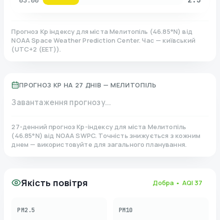
03:00
Прогноз Kp індексу для міста
Мелитопіль
(
46.85
°N)
від
NOAA Space Weather Prediction Center. Час — київський
(
UTC+2 (EET)
).
ПРОГНОЗ KP НА 27 ДНІВ —
МЕЛИТОПІЛЬ
Завантаження прогнозу...
27-денний прогноз Kp-індексу для міста
Мелитопіль
(
46.85
°N)
від NOAA SWPC. Точність знижується з кожним
днем — використовуйте для загального планування.
Якість повітря
Добра
• AQI
37
PM2.5
PM10