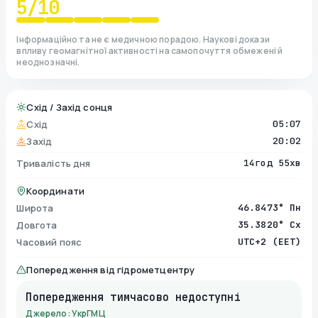
5
/10
Інформаційно та не є медичною порадою. Наукові докази
впливу геомагнітної активності на самопочуття обмежені й
неоднозначні.
Схід / Захід сонця
Схід
05:07
Захід
20:02
Тривалість дня
14год 55хв
Координати
Широта
46.8473° Пн
Довгота
35.3820° Сх
Часовий пояс
UTC+2 (EET)
Попередження від гідрометцентру
Попередження тимчасово недоступні
Джерело: УкрГМЦ