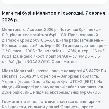
Магнітні бурі в
Мелитопілі
сьогодні
,
7 серпня
2026 р.
Мелитопіль
,
7 серпня 2026 р.
.
Поточний Kp-індекс
—
0.0
,
рівень геомагнітної бурі
— G
0
.
Прогнозований
діапазон Kp за добу: 0.3–3.7.
Шкала радіозатемнень
—
R
0
,
шкала радіаційних бур
— S
0
.
Температура повітря —
21°C, тиск — 1005 гПа, вологість — 48%, вітер — 16 км/
год (Пд).
Індекс якості повітря AQI — 37, PM2.5 — 5.6
мкг/м³.
Дані
: NOAA SWPC, Open-Meteo.
Місто Мелитопіль розташоване на широті 46.8473° Пн
і довготі 35.3820° Сх; регіон — Запорізька область,
Україна (часовий пояс Europe/Kyiv, UTC+2 (EET)). На
південній широті регіону полярні сяйва трапляються
дуже рідко, лише під час екстремальних бур G4–G5.
Геомагнітна активність визначається планетарним
Kp-індексом, спільним для всієї планети, проте