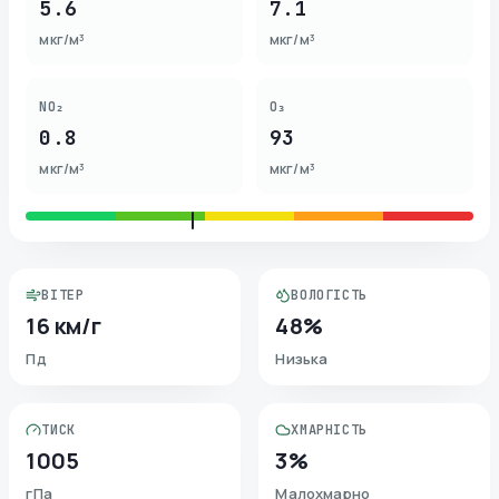
5.6
7.1
мкг/м³
мкг/м³
NO₂
O₃
0.8
93
мкг/м³
мкг/м³
ВІТЕР
ВОЛОГІСТЬ
16 км/г
48%
Пд
Низька
ТИСК
ХМАРНІСТЬ
1005
3%
гПа
Малохмарно