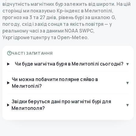
відчутність магнітних бур залежить від широти. На цій
сторінці ми показуємо Kp-індекс в Мелитопілі,
прогноз на 3 та 27 днів, рівень бурі за шкалою G,
погоду, схід і захід сонця та якість повітря — у
реальному часі за даними NOAA SWPC,
Укргідрометцентру та Open-Meteo.
ЧАСТІ ЗАПИТАННЯ
Чи буде магнітна буря в Мелитопілі сьогодні?
▾
Чи можна побачити полярне сяйво в
▾
Мелитопілі?
Звідки беруться дані про магнітні бурі для
▾
Мелитополя?