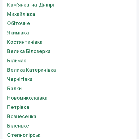
Кам'янка-на-Дніпрі
Михайлівка
Обіточне
Якимівка
Костянтинівка
Велика Білозерка
Більмак
Велика Катеринівка
Чернігівка
Балки
Новомиколаївка
Петрівка
Вознесенка
Біленьке
Степногірськ