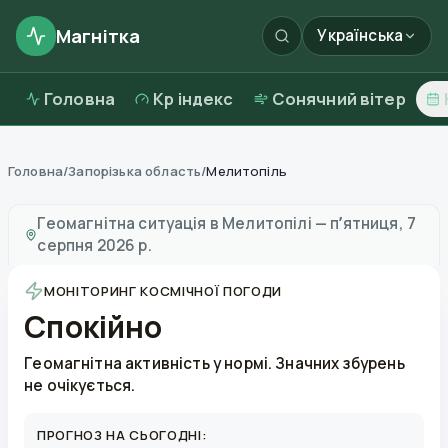
Магнітка
Українська
Головна
Kp індекс
Сонячний вітер
Головна
/
Запорізька область
/
Мелитопіль
Магнітні бурі в
Мелитопілі
—
погода та якість повітр
Геомагнітна ситуація в
Мелитопілі
—
пʼятниця, 7
серпня 2026 р.
МОНІТОРИНГ КОСМІЧНОЇ ПОГОДИ
Спокійно
Геомагнітна активність у нормі. Значних збурень
не очікується.
ПРОГНОЗ НА СЬОГОДНІ: