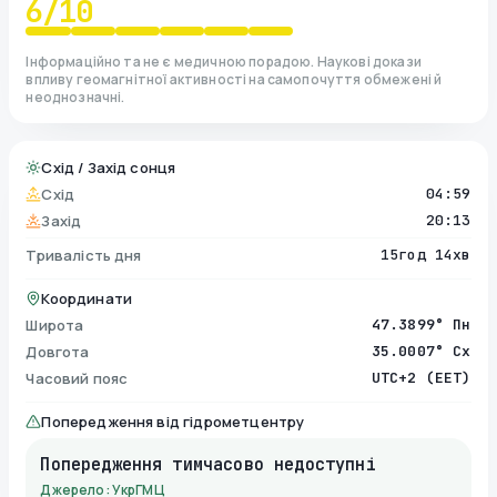
6
/10
Інформаційно та не є медичною порадою. Наукові докази
впливу геомагнітної активності на самопочуття обмежені й
неоднозначні.
Схід / Захід сонця
Схід
04:59
Захід
20:13
Тривалість дня
15год 14хв
Координати
Широта
47.3899° Пн
Довгота
35.0007° Сх
Часовий пояс
UTC+2 (EET)
Попередження від гідрометцентру
Попередження тимчасово недоступні
Джерело: УкрГМЦ