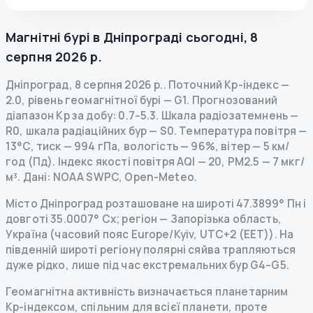
Магнітні бурі в
Дніпрограді
сьогодні
,
8
серпня 2026 р.
Дніпроград
,
8 серпня 2026 р.
.
Поточний Kp-індекс
—
2.0
,
рівень геомагнітної бурі
— G
1
.
Прогнозований
діапазон Kp за добу: 0.7–5.3.
Шкала радіозатемнень
—
R
0
,
шкала радіаційних бур
— S
0
.
Температура повітря —
13°C, тиск — 994 гПа, вологість — 96%, вітер — 5 км/
год (Пд).
Індекс якості повітря AQI — 20, PM2.5 — 7 мкг/
м³.
Дані
: NOAA SWPC, Open-Meteo.
Місто Дніпроград розташоване на широті 47.3899° Пн і
довготі 35.0007° Сх; регіон — Запорізька область,
Україна (часовий пояс Europe/Kyiv, UTC+2 (EET)). На
південній широті регіону полярні сяйва трапляються
дуже рідко, лише під час екстремальних бур G4–G5.
Геомагнітна активність визначається планетарним
Kp-індексом, спільним для всієї планети, проте