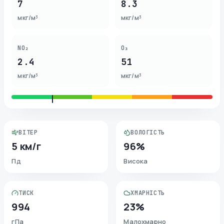
7
8.3
мкг/м³
мкг/м³
NO₂
O₃
2.4
51
мкг/м³
мкг/м³
ВІТЕР
ВОЛОГІСТЬ
5 км/г
96%
Пд
Висока
ТИСК
ХМАРНІСТЬ
994
23%
гПа
Малохмарно