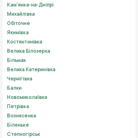
Кам'янка-на-Дніпрі
Михайлівка
Обіточне
Якимівка
Костянтинівка
Велика Білозерка
Більмак
Велика Катеринівка
Чернігівка
Балки
Новомиколаївка
Петрівка
Вознесенка
Біленьке
Степногірськ