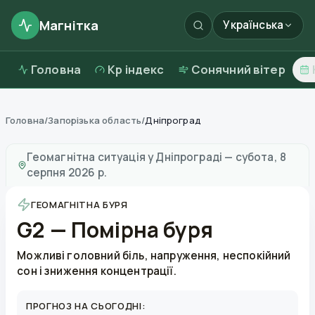
Магнітка
Українська
Головна
Kp індекс
Сонячний вітер
Головна
/
Запорізька область
/
Дніпроград
Магнітні бурі в
Дніпрограді
—
погода та якість повіт
Геомагнітна ситуація у
Дніпрограді
—
субота, 8
серпня 2026 р.
ГЕОМАГНІТНА БУРЯ
G2 — Помірна буря
Можливі головний біль, напруження, неспокійний
сон і зниження концентрації.
ПРОГНОЗ НА СЬОГОДНІ: