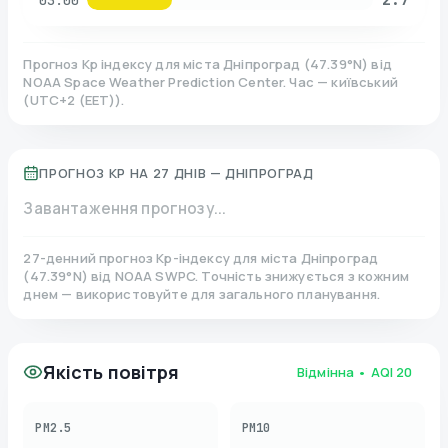
03:00
Прогноз Kp індексу для міста
Дніпроград
(
47.39
°N)
від
NOAA Space Weather Prediction Center. Час — київський
(
UTC+2 (EET)
).
ПРОГНОЗ KP НА 27 ДНІВ —
ДНІПРОГРАД
Завантаження прогнозу...
27-денний прогноз Kp-індексу для міста
Дніпроград
(
47.39
°N)
від NOAA SWPC. Точність знижується з кожним
днем — використовуйте для загального планування.
Якість повітря
Відмінна
• AQI
20
PM2.5
PM10