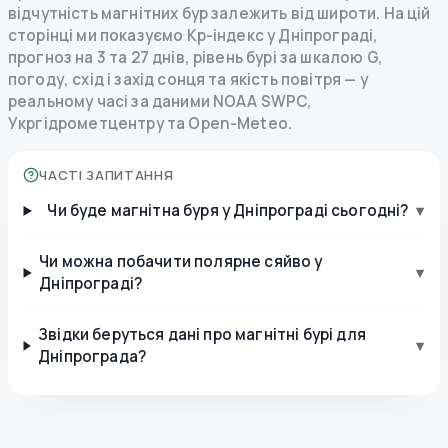
відчутність магнітних бур залежить від широти. На цій
сторінці ми показуємо Kp-індекс у Дніпрограді,
прогноз на 3 та 27 днів, рівень бурі за шкалою G,
погоду, схід і захід сонця та якість повітря — у
реальному часі за даними NOAA SWPC,
Укргідрометцентру та Open-Meteo.
ЧАСТІ ЗАПИТАННЯ
Чи буде магнітна буря у Дніпрограді сьогодні?
▾
Чи можна побачити полярне сяйво у
▾
Дніпрограді?
Звідки беруться дані про магнітні бурі для
▾
Дніпрограда?