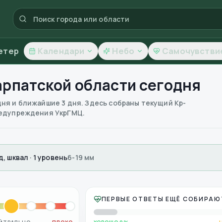
етер
Календари
Небо
Самочувстви
арпатской области
сегодня
дня и ближайшие 3 дня. Здесь собраны текущий Kp-
предупреждения УкрГМЦ.
д, шквал · 1 уровень
6-19 мм
ПЕРВЫЕ ОТВЕТЫ ЕЩЁ СОБИРАЮ