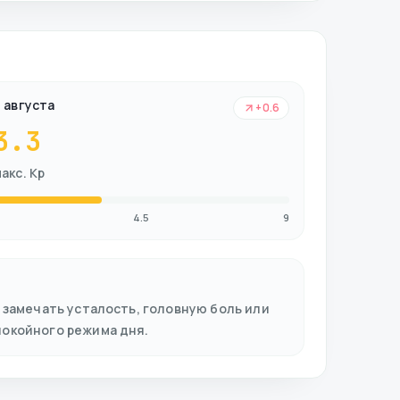
 августа
+0.6
3.3
акс. Kp
4.5
9
 замечать усталость, головную боль или
покойного режима дня.