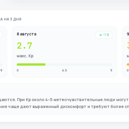
А НА 3 ДНЯ
8 августа
9
-1.0
2.7
макс. Kp
м
9
0
4.5
9
0
щаются. При Kp около 4–5 метеочувствительные люди могут
ения чаще дают выраженный дискомфорт и требуют более с