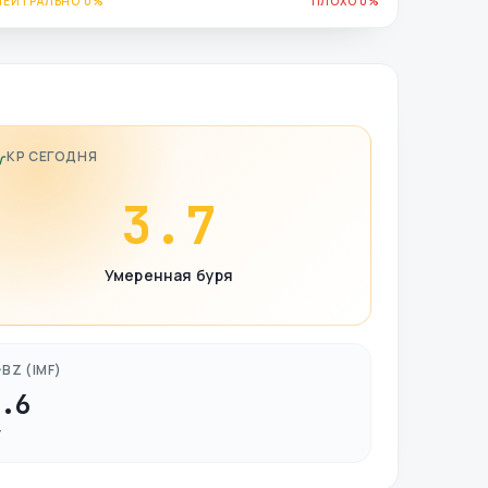
НЕЙТРАЛЬНО 0%
ПЛОХО 0%
KP СЕГОДНЯ
3.7
Умеренная буря
BZ (IMF)
0.6
Т