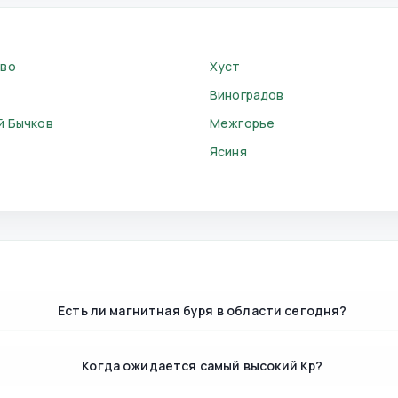
ево
Хуст
Виноградов
й Бычков
Межгорье
Ясиня
Есть ли магнитная буря в области сегодня?
Когда ожидается самый высокий Kp?