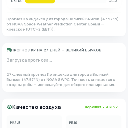
3.3
03:00
Прогноз Kp индекса для города
Великий Бычков
(
47.97
°N)
от NOAA Space Weather Prediction Center. Время —
киевское
(
UTC+2 (EET)
).
ПРОГНОЗ KP НА 27 ДНЕЙ —
ВЕЛИКИЙ БЫЧКОВ
Загрузка прогноза...
27-дневный прогноз Kp индекса для города
Великий
Бычков
(
47.97
°N)
от NOAA SWPC. Точность снижается с
каждым днём — используйте для общего планирования.
Качество воздуха
Хорошая
• AQI
22
PM2.5
PM10