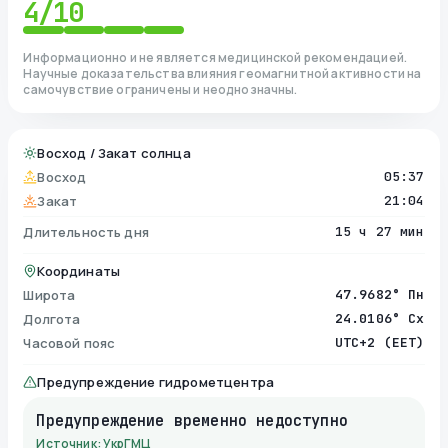
4
/10
Информационно и не является медицинской рекомендацией.
Научные доказательства влияния геомагнитной активности на
самочувствие ограничены и неоднозначны.
Восход / Закат солнца
Восход
05:37
Закат
21:04
Длительность дня
15 ч 27 мин
Координаты
Широта
47.9682° Пн
Долгота
24.0106° Сх
Часовой пояс
UTC+2 (EET)
Предупреждение гидрометцентра
Предупреждение временно недоступно
Источник: УкрГМЦ