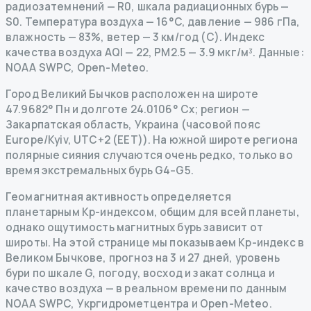
радиозатемнений
— R
0
,
шкала радиационных бурь
—
S
0
.
Температура воздуха — 16°C, давление — 986 гПа,
влажность — 83%, ветер — 3 км/год (С).
Индекс
качества воздуха AQI — 22, PM2.5 — 3.9 мкг/м³.
Данные
:
NOAA SWPC, Open-Meteo.
Город Великий Бычков расположен на широте
47.9682° Пн и долготе 24.0106° Сх; регион —
Закарпатская область, Украина (часовой пояс
Europe/Kyiv, UTC+2 (EET)). На южной широте региона
полярные сияния случаются очень редко, только во
время экстремальных бурь G4–G5.
Геомагнитная активность определяется
планетарным Kp-индексом, общим для всей планеты,
однако ощутимость магнитных бурь зависит от
широты. На этой странице мы показываем Kp-индекс в
Великом Бычкове, прогноз на 3 и 27 дней, уровень
бури по шкале G, погоду, восход и закат солнца и
качество воздуха — в реальном времени по данным
NOAA SWPC, Укргидрометцентра и Open-Meteo.