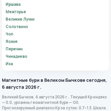
Иршава
Межгорье
Великие Лучки
Солотвино
Чоп
Ясиня
Перечин
Чинадиево
Иза
Магнитные бури в
Великом Бычкове
сегодня
,
6 августа 2026 г.
Великий Бычков
,
6 августа 2026 г.
.
Текущий Kp индекс
—
0.0
,
уровень геомагнитной бури
— G
0
.
Прогнозируемый диапазон Kp за сутки: 0.7–1.3.
Шкала