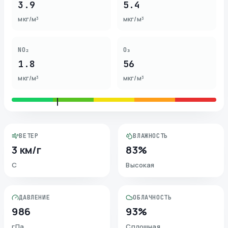
3.9
5.4
мкг/м³
мкг/м³
NO₂
O₃
1.8
56
мкг/м³
мкг/м³
ВЕТЕР
ВЛАЖНОСТЬ
3 км/г
83%
С
Высокая
ДАВЛЕНИЕ
ОБЛАЧНОСТЬ
986
93%
гПа
Сплошная