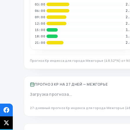
2.
03:00
2.
06:00
2.
09:00
2.
12:00
1.
15:00
1.
18:00
2.
21:00
Прогноз Kp индекса для города
Межгорье
(
48.52
°N)
от N
ПРОГНОЗ KP НА 27 ДНЕЙ —
МЕЖГОРЬЕ
Загрузка прогноза...
27-дневный прогноз Kp индекса для города
Межгорье
(
4