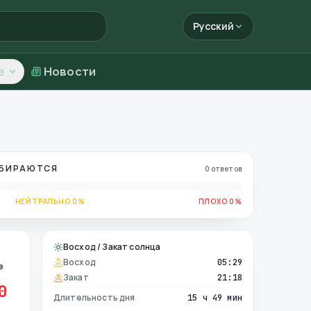
Русский
е
Новости
ОБИРАЮТСЯ
0 ответов
НЕЙТРАЛЬНО 0%
ПЛОХО 0%
Восход / Закат солнца
Восход
05:29
е
Закат
21:18
0
Длительность дня
15 ч 49 мин
е