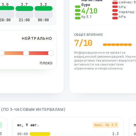
сейчас: 9
3.0
3.7
3.3
бури
hPa ·
4
/10
перепад: 
Kp 3.7
hPa
18:00
21:00
00:00
ОБЩЕЕ ВЛИЯНИЕ
НЕЙТРАЛЬНО
7
/10
Информационно и не является
медицинской рекомендацией. Науч
доказательства влияния геомагнит
ПЛОХО
активности на самочувствие
ограничены и неоднозначны.
Я (ПО 3-ЧАСОВЫМ ИНТЕРВАЛАМ)
вс, 9 авг.
3
макс. Kp
3.7
3
2.3
00:00