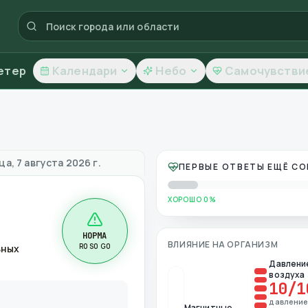
етер
Календари
Небо
Самочувстви
чество воздуха
а, 7 августа 2026 г.
ПЕРВЫЕ ОТВЕТЫ ЕЩЁ С
ХОРОШО 0%
НОРМА
ВЛИЯНИЕ НА ОРГАНИЗМ
R0 S0 G0
ьных
Давлени
воздуха
10
/1
давлени
Магнитные