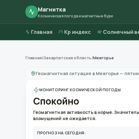
Магнитка
Космическая погода и магнитные бури
Главная
Kp индекс
Солнечный в
Главная
/
Закарпатская область
/
Межгорье
Магнитные бури в
Межгорье
—
погода и ка
Геомагнитная ситуация в
Межгорье
—
пятниц
МОНИТОРИНГ КОСМИЧЕСКОЙ ПОГОДЫ
Спокойно
Геомагнитная активность в норме. Значител
возмущений не ожидается.
ПРОГНОЗ НА СЕГОДНЯ: