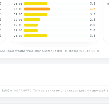
7
3.3
03:00
7
3.7
06:00
3
3.3
09:00
3
2.3
12:00
3
2.0
15:00
3
2.0
18:00
0
3.3
21:00
OAA Space Weather Prediction Center. Время — киевское
(
UTC+2 (EET)
).
8.52
°N)
от NOAA SWPC. Точность снижается с каждым днём — используйте