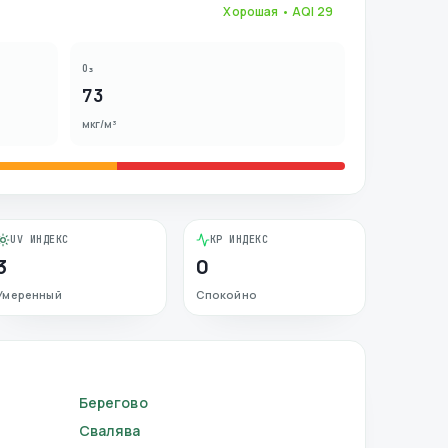
Хорошая
• AQI
29
O₃
73
мкг/м³
UV ИНДЕКС
KP ИНДЕКС
3
0
Умеренный
Спокойно
Берегово
Свалява