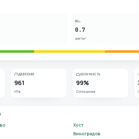
NO₂
0.7
мкг/м³
ДАВЛЕНИЕ
ОБЛАЧНОСТЬ
961
99%
гПа
Сплошная
И
во
Хуст
Виноградов