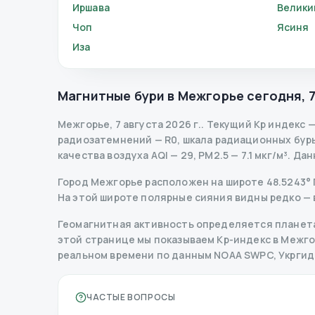
Иршава
Велики
Чоп
Ясиня
Иза
Магнитные бури в
Межгорье
сегодня
,
7
Межгорье
,
7 августа 2026 г.
.
Текущий Kp индекс
радиозатемнений
— R
0
,
шкала радиационных бур
качества воздуха AQI — 29, PM2.5 — 7.1 мкг/м³.
Дан
Город Межгорье расположен на широте 48.5243° Пн
На этой широте полярные сияния видны редко — 
Геомагнитная активность определяется планета
этой странице мы показываем Kp-индекс в Межгорь
реальном времени по данным NOAA SWPC, Укрги
ЧАСТЫЕ ВОПРОСЫ