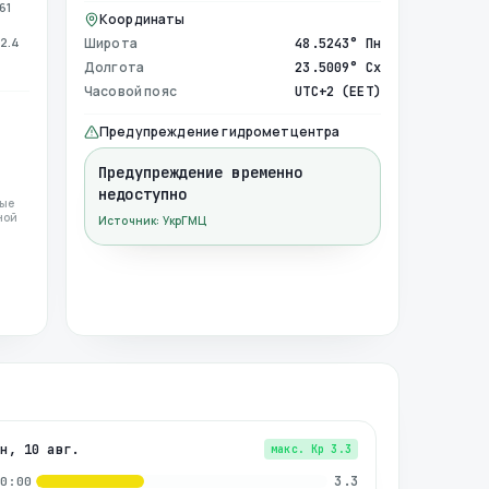
61
Координаты
2.4
Широта
48.5243° Пн
Долгота
23.5009° Сх
Часовой пояс
UTC+2 (EET)
Предупреждение гидрометцентра
Предупреждение временно
недоступно
ные
ной
Источник: УкрГМЦ
пн, 10 авг.
макс. Kp
3.3
3.3
00:00