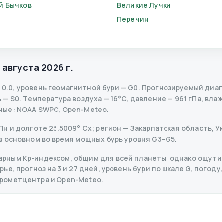
й Бычков
Великие Лучки
Перечин
 августа 2026 г.
—
0.0
,
уровень геомагнитной бури
— G
0
.
Прогнозируемый диапаз
ь
— S
0
.
Температура воздуха — 16°C, давление — 961 гПа, влаж
ные
: NOAA SWPC, Open-Meteo.
 и долготе 23.5009° Сх; регион — Закарпатская область, Ук
в основном во время мощных бурь уровня G3–G5.
рным Kp-индексом, общим для всей планеты, однако ощутим
е, прогноз на 3 и 27 дней, уровень бури по шкале G, погоду,
дрометцентра и Open-Meteo.