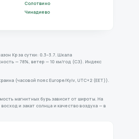
Солотвино
Чинадиево
он Kp за сутки: 0.3–3.7.
Шкала
ность — 78%, ветер — 10 км/год (СЗ).
Индекс
раина (часовой пояс Europe/Kyiv, UTC+2 (EET)).
ость магнитных бурь зависит от широты. На
 восход и закат солнца и качество воздуха — в