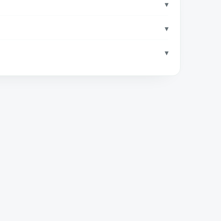
▾
▾
▾