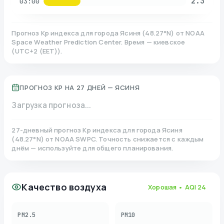
2.3
03:00
Прогноз Kp индекса для города
Ясиня
(
48.27
°N)
от NOAA
Space Weather Prediction Center. Время — киевское
(
UTC+2 (EET)
).
ПРОГНОЗ KP НА 27 ДНЕЙ —
ЯСИНЯ
Загрузка прогноза...
27-дневный прогноз Kp индекса для города
Ясиня
(
48.27
°N)
от NOAA SWPC. Точность снижается с каждым
днём — используйте для общего планирования.
Качество воздуха
Хорошая
• AQI
24
PM2.5
PM10