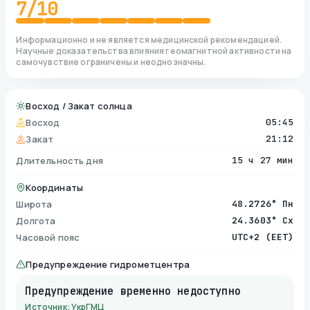
7
/10
Информационно и не является медицинской рекомендацией.
Научные доказательства влияния геомагнитной активности на
самочувствие ограничены и неоднозначны.
Восход / Закат солнца
Восход
05:45
Закат
21:12
Длительность дня
15 ч 27 мин
Координаты
Широта
48.2726° Пн
Долгота
24.3603° Сх
Часовой пояс
UTC+2 (EET)
Предупреждение гидрометцентра
Предупреждение временно недоступно
Источник: УкрГМЦ