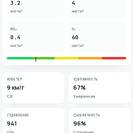
3.2
4
мкг/м³
мкг/м³
NO₂
O₃
0.4
60
мкг/м³
мкг/м³
ВЕТЕР
ВЛАЖНОСТЬ
9 км/г
67%
СВ
Умеренная
ДАВЛЕНИЕ
ОБЛАЧНОСТЬ
941
96%
гПа
Сплошная