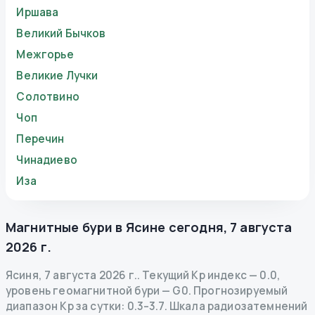
Иршава
Великий Бычков
Межгорье
Великие Лучки
Солотвино
Чоп
Перечин
Чинадиево
Иза
Магнитные бури в
Ясине
сегодня
,
7 августа
2026 г.
Ясиня
,
7 августа 2026 г.
.
Текущий Kp индекс
—
0.0
,
уровень геомагнитной бури
— G
0
.
Прогнозируемый
диапазон Kp за сутки: 0.3–3.7.
Шкала радиозатемнений