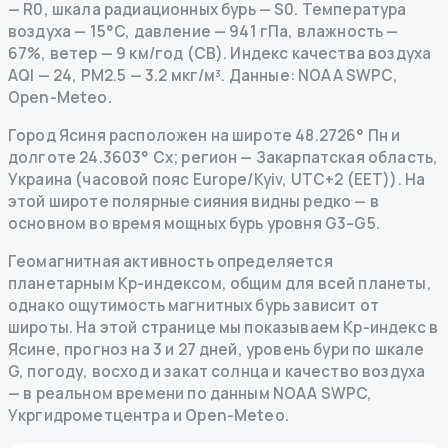
— R
0
,
шкала радиационных бурь
— S
0
.
Температура
воздуха — 15°C, давление — 941 гПа, влажность —
67%, ветер — 9 км/год (СВ).
Индекс качества воздуха
AQI — 24, PM2.5 — 3.2 мкг/м³.
Данные
: NOAA SWPC,
Open-Meteo.
Город Ясиня расположен на широте 48.2726° Пн и
долготе 24.3603° Сх; регион — Закарпатская область,
Украина (часовой пояс Europe/Kyiv, UTC+2 (EET)). На
этой широте полярные сияния видны редко — в
основном во время мощных бурь уровня G3–G5.
Геомагнитная активность определяется
планетарным Kp-индексом, общим для всей планеты,
однако ощутимость магнитных бурь зависит от
широты. На этой странице мы показываем Kp-индекс в
Ясине, прогноз на 3 и 27 дней, уровень бури по шкале
G, погоду, восход и закат солнца и качество воздуха
— в реальном времени по данным NOAA SWPC,
Укргидрометцентра и Open-Meteo.