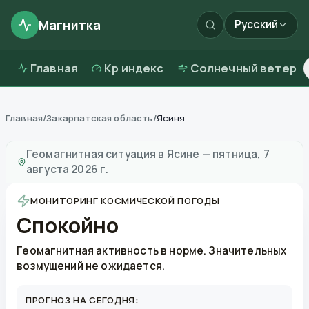
Магнитка
Русский
Главная
Kp индекс
Солнечный ветер
Главная
/
Закарпатская область
/
Ясиня
Магнитные бури в
Ясине
—
погода и качество возду
Геомагнитная ситуация в
Ясине
—
пятница, 7
августа 2026 г.
МОНИТОРИНГ КОСМИЧЕСКОЙ ПОГОДЫ
Спокойно
Геомагнитная активность в норме. Значительных
возмущений не ожидается.
ПРОГНОЗ НА СЕГОДНЯ: