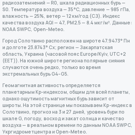
радиозатемнений
— R
0
,
шкала радиационных бурь
—
S
0
.
Температура воздуха — 35°C, давление — 985 гПа,
влажность — 25%, ветер — 12 км/год (СЗ).
Индекс
качества воздуха AQI — 47, PM2.5 — 8.4 мкг/м³.
Данные
:
NOAA SWPC, Open-Meteo.
Город Солотвино расположен на широте 47.9473° Пн
и долготе 23.8743° Сх; регион — Закарпатская
область, Украина (часовой пояс Europe/Kyiv, UTC+2
(EET)). На южной широте региона полярные сияния
случаются очень редко, только во время
экстремальных бурь G4–G5.
Геомагнитная активность определяется
планетарным Kp-индексом, общим для всей планеты,
однако ощутимость магнитных бурь зависит от
широты. На этой странице мы показываем Kp-индекс в
Солотвино, прогноз на 3 и 27 дней, уровень бури по
шкале G, погоду, восход и закат солнца и качество
воздуха — в реальном времени по данным NOAA SWPC,
Укргидрометцентра и Open-Meteo.