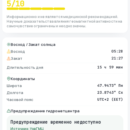
5
/10
Информационно и не является медицинской рекомендацией.
Научные доказательства влияния геомагнитной активности на
самочувствие ограничены и неоднозначны.
Восход / Закат солнца
Восход
05:28
Закат
21:27
Длительность дня
15 ч 59 мин
Координаты
Широта
47.9473° Пн
Долгота
23.8743° Сх
Часовой пояс
UTC+2 (EET)
Предупреждение гидрометцентра
Предупреждение временно недоступно
Источник: УкрГМЦ