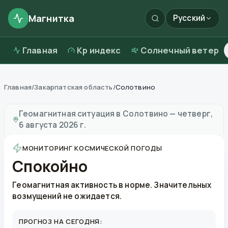
Магнитка
Русский
Главная
Kp индекс
Солнечный ветер
Главная
/
Закарпатская область
/
Солотвино
Магнитные бури в
Солотвино
—
погода и качество 
Геомагнитная ситуация в
Солотвино
—
четверг,
6 августа 2026 г.
МОНИТОРИНГ КОСМИЧЕСКОЙ ПОГОДЫ
Спокойно
Геомагнитная активность в норме. Значительных
возмущений не ожидается.
ПРОГНОЗ НА СЕГОДНЯ: