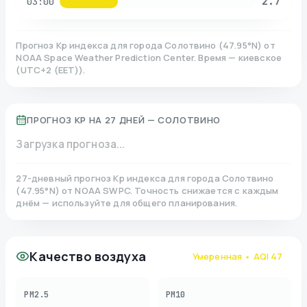
2.7
03:00
Прогноз Kp индекса для города
Солотвино
(
47.95
°N)
от
NOAA Space Weather Prediction Center. Время — киевское
(
UTC+2 (EET)
).
ПРОГНОЗ KP НА 27 ДНЕЙ —
СОЛОТВИНО
Загрузка прогноза...
27-дневный прогноз Kp индекса для города
Солотвино
(
47.95
°N)
от NOAA SWPC. Точность снижается с каждым
днём — используйте для общего планирования.
Качество воздуха
Умеренная
• AQI
47
PM2.5
PM10