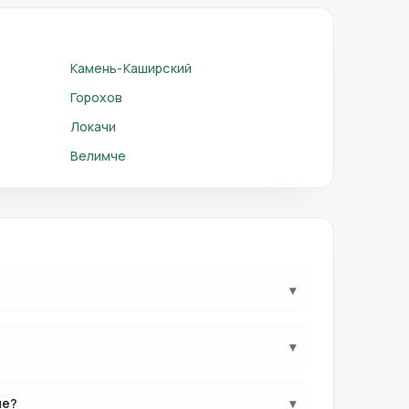
Камень-Каширский
Горохов
Локачи
Велимче
▾
▾
ые?
▾