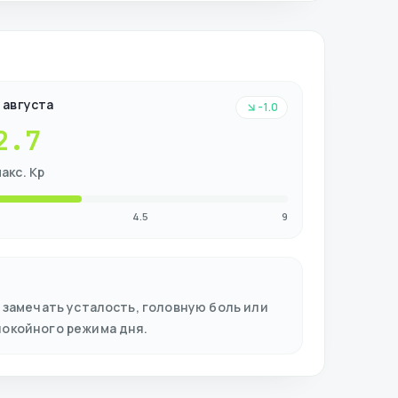
 августа
-1.0
2.7
акс. Kp
4.5
9
 замечать усталость, головную боль или
покойного режима дня.