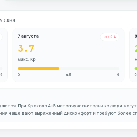
А 3 ДНЯ
7 августа
8
+2.4
3.7
макс. Kp
м
9
0
4.5
9
0
щаются. При Kp около 4–5 метеочувствительные люди могут
ения чаще дают выраженный дискомфорт и требуют более с