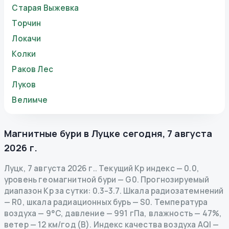
Старая Выжевка
Торчин
Локачи
Колки
Раков Лес
Луков
Велимче
Магнитные бури в
Луцке
сегодня
,
7 августа
2026 г.
Луцк
,
7 августа 2026 г.
.
Текущий Kp индекс
—
0.0
,
уровень геомагнитной бури
— G
0
.
Прогнозируемый
диапазон Kp за сутки: 0.3–3.7.
Шкала радиозатемнений
— R
0
,
шкала радиационных бурь
— S
0
.
Температура
воздуха — 9°C, давление — 991 гПа, влажность — 47%,
ветер — 12 км/год (В).
Индекс качества воздуха AQI —