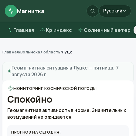
Магнитка
Русский
Главная
Kp индекс
Солнечный ветер
Главная
/
Волынская область
/
Луцк
Магнитные бури в
Луцке
—
погода и качество возду
Геомагнитная ситуация в
Луцке
—
пятница, 7
августа 2026 г.
МОНИТОРИНГ КОСМИЧЕСКОЙ ПОГОДЫ
Спокойно
Геомагнитная активность в норме. Значительных
возмущений не ожидается.
ПРОГНОЗ НА СЕГОДНЯ: