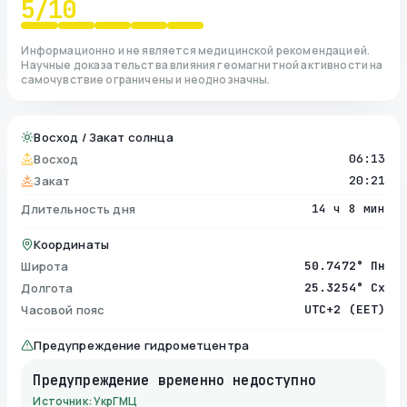
5
/10
Информационно и не является медицинской рекомендацией.
Научные доказательства влияния геомагнитной активности на
самочувствие ограничены и неоднозначны.
Восход / Закат солнца
Восход
06:13
Закат
20:21
Длительность дня
14 ч 8 мин
Координаты
Широта
50.7472° Пн
Долгота
25.3254° Сх
Часовой пояс
UTC+2 (EET)
Предупреждение гидрометцентра
Предупреждение временно недоступно
Источник: УкрГМЦ