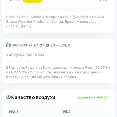
03:00
Прогноз Kp индекса для города
Луцк
(
50.75
°N)
от NOAA
Space Weather Prediction Center. Время — киевское
(
UTC+2 (EET)
).
ПРОГНОЗ KP НА 27 ДНЕЙ —
ЛУЦК
Загрузка прогноза...
27-дневный прогноз Kp индекса для города
Луцк
(
50.75
°N)
от NOAA SWPC. Точность снижается с каждым днём —
используйте для общего планирования.
Качество воздуха
Хорошая
• AQI
30
PM2.5
PM10