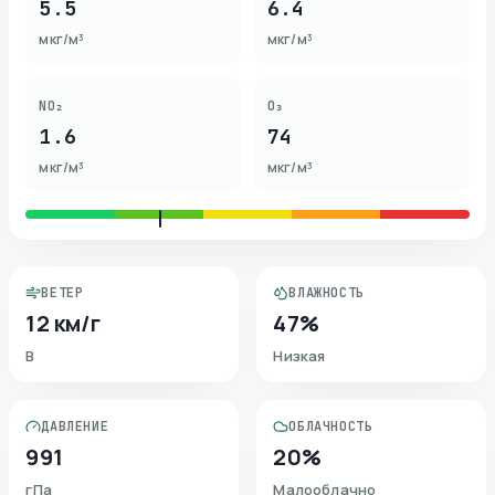
5.5
6.4
мкг/м³
мкг/м³
NO₂
O₃
1.6
74
мкг/м³
мкг/м³
ВЕТЕР
ВЛАЖНОСТЬ
12 км/г
47%
В
Низкая
ДАВЛЕНИЕ
ОБЛАЧНОСТЬ
991
20%
гПа
Малооблачно