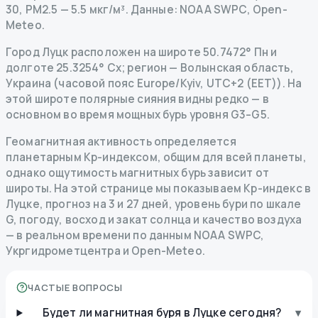
30, PM2.5 — 5.5 мкг/м³.
Данные
: NOAA SWPC, Open-
Meteo.
Город Луцк расположен на широте 50.7472° Пн и
долготе 25.3254° Сх; регион — Волынская область,
Украина (часовой пояс Europe/Kyiv, UTC+2 (EET)). На
этой широте полярные сияния видны редко — в
основном во время мощных бурь уровня G3–G5.
Геомагнитная активность определяется
планетарным Kp-индексом, общим для всей планеты,
однако ощутимость магнитных бурь зависит от
широты. На этой странице мы показываем Kp-индекс в
Луцке, прогноз на 3 и 27 дней, уровень бури по шкале
G, погоду, восход и закат солнца и качество воздуха
— в реальном времени по данным NOAA SWPC,
Укргидрометцентра и Open-Meteo.
ЧАСТЫЕ ВОПРОСЫ
Будет ли магнитная буря в Луцке сегодня?
▾