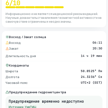
6
/10
Информационно и не является медицинской рекомендацией.
Научные доказательства влияния геомагнитной активности на
самочувствие ограничены и неоднозначны.
Восход / Закат солнца
Восход
06:11
Закат
20:30
Длительность дня
14 ч 19 мин
Координаты
Широта
50.8525° Пн
Долгота
24.3236° Сх
Часовой пояс
UTC+2 (EET)
Предупреждение гидрометцентра
Предупреждение временно недоступно
Источник: УкрГМЦ