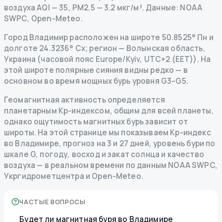
воздуха AQI — 35, PM2.5 — 3.2 мкг/м³.
Данные
: NOAA
SWPC, Open-Meteo.
Город Владимир расположен на широте 50.8525° Пн и
долготе 24.3236° Сх; регион — Волынская область,
Украина (часовой пояс Europe/Kyiv, UTC+2 (EET)). На
этой широте полярные сияния видны редко — в
основном во время мощных бурь уровня G3–G5.
Геомагнитная активность определяется
планетарным Kp-индексом, общим для всей планеты,
однако ощутимость магнитных бурь зависит от
широты. На этой странице мы показываем Kp-индекс
во Владимире, прогноз на 3 и 27 дней, уровень бури по
шкале G, погоду, восход и закат солнца и качество
воздуха — в реальном времени по данным NOAA SWPC,
Укргидрометцентра и Open-Meteo.
ЧАСТЫЕ ВОПРОСЫ
Будет ли магнитная буря во Владимире