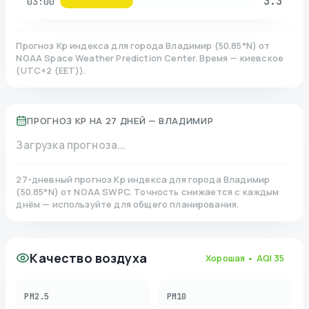
3.3
03:00
Прогноз Kp индекса для города
Владимир
(
50.85
°N)
от
NOAA Space Weather Prediction Center. Время — киевское
(
UTC+2 (EET)
).
ПРОГНОЗ KP НА 27 ДНЕЙ —
ВЛАДИМИР
Загрузка прогноза...
27-дневный прогноз Kp индекса для города
Владимир
(
50.85
°N)
от NOAA SWPC. Точность снижается с каждым
днём — используйте для общего планирования.
Качество воздуха
Хорошая
• AQI
35
PM2.5
PM10