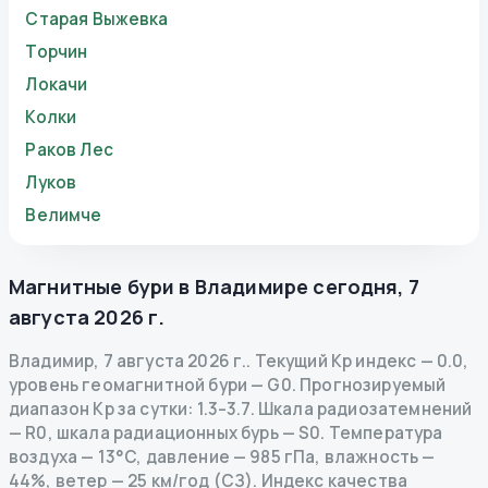
Старая Выжевка
Торчин
Локачи
Колки
Раков Лес
Луков
Велимче
Магнитные бури в
Владимире
сегодня
,
7
августа 2026 г.
Владимир
,
7 августа 2026 г.
.
Текущий Kp индекс
—
0.0
,
уровень геомагнитной бури
— G
0
.
Прогнозируемый
диапазон Kp за сутки: 1.3–3.7.
Шкала радиозатемнений
— R
0
,
шкала радиационных бурь
— S
0
.
Температура
воздуха — 13°C, давление — 985 гПа, влажность —
44%, ветер — 25 км/год (СЗ).
Индекс качества