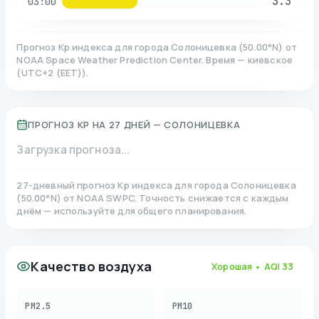
3.3
03:00
Прогноз Kp индекса для города
Солоницевка
(
50.00
°N)
от
NOAA Space Weather Prediction Center. Время — киевское
(
UTC+2 (EET)
).
ПРОГНОЗ KP НА 27 ДНЕЙ —
СОЛОНИЦЕВКА
Загрузка прогноза...
27-дневный прогноз Kp индекса для города
Солоницевка
(
50.00
°N)
от NOAA SWPC. Точность снижается с каждым
днём — используйте для общего планирования.
Качество воздуха
Хорошая
• AQI
33
PM2.5
PM10