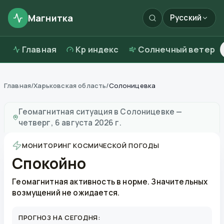
Магнитка
Русский
Главная
Kp индекс
Солнечный ветер
Главная
/
Харьковская область
/
Солоницевка
Магнитные бури в
Солоницевке
—
погода и качеств
Геомагнитная ситуация в
Солоницевке
—
четверг, 6 августа 2026 г.
МОНИТОРИНГ КОСМИЧЕСКОЙ ПОГОДЫ
Спокойно
Геомагнитная активность в норме. Значительных
возмущений не ожидается.
ПРОГНОЗ НА СЕГОДНЯ: