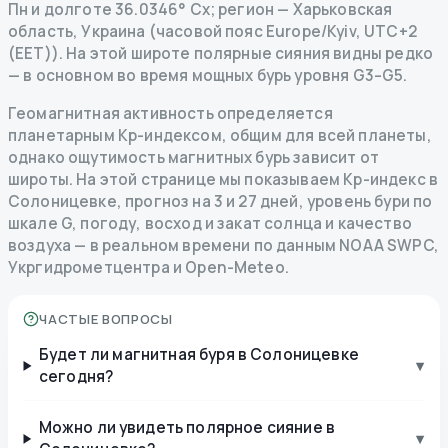
Пн и долготе 36.0346° Сх; регион — Харьковская
область, Украина (часовой пояс Europe/Kyiv, UTC+2
(EET)). На этой широте полярные сияния видны редко
— в основном во время мощных бурь уровня G3–G5.
Геомагнитная активность определяется
планетарным Kp-индексом, общим для всей планеты,
однако ощутимость магнитных бурь зависит от
широты. На этой странице мы показываем Kp-индекс в
Солоницевке, прогноз на 3 и 27 дней, уровень бури по
шкале G, погоду, восход и закат солнца и качество
воздуха — в реальном времени по данным NOAA SWPC,
Укргидрометцентра и Open-Meteo.
ЧАСТЫЕ ВОПРОСЫ
Будет ли магнитная буря в Солоницевке
▾
сегодня?
Можно ли увидеть полярное сияние в
▾