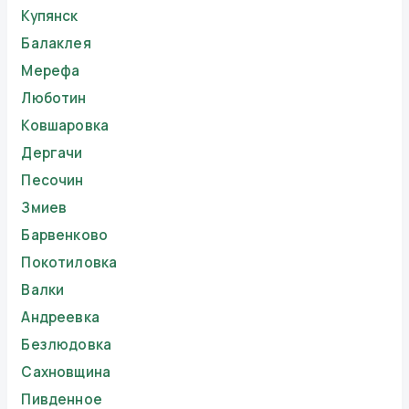
Купянск
Балаклея
Мерефа
Люботин
Ковшаровка
Дергачи
Песочин
Змиев
Барвенково
Покотиловка
Валки
Андреевка
Безлюдовка
Сахновщина
Пивденное