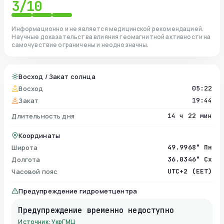
3
/10
Информационно и не является медицинской рекомендацией.
Научные доказательства влияния геомагнитной активности на
самочувствие ограничены и неоднозначны.
Восход / Закат солнца
Восход
05:22
Закат
19:44
Длительность дня
14 ч 22 мин
Координаты
Широта
49.9968° Пн
Долгота
36.0346° Сх
Часовой пояс
UTC+2 (EET)
Предупреждение гидрометцентра
Предупреждение временно недоступно
Источник: УкрГМЦ