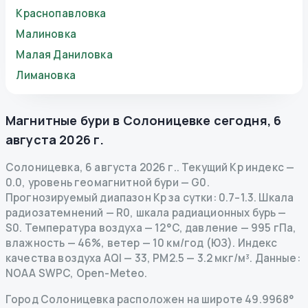
Краснопавловка
Малиновка
Малая Даниловка
Лимановка
Магнитные бури в
Солоницевке
сегодня
,
6
августа 2026 г.
Солоницевка
,
6 августа 2026 г.
.
Текущий Kp индекс
—
0.0
,
уровень геомагнитной бури
— G
0
.
Прогнозируемый диапазон Kp за сутки: 0.7–1.3.
Шкала
радиозатемнений
— R
0
,
шкала радиационных бурь
—
S
0
.
Температура воздуха — 12°C, давление — 995 гПа,
влажность — 46%, ветер — 10 км/год (ЮЗ).
Индекс
качества воздуха AQI — 33, PM2.5 — 3.2 мкг/м³.
Данные
:
NOAA SWPC, Open-Meteo.
Город Солоницевка расположен на широте 49.9968°