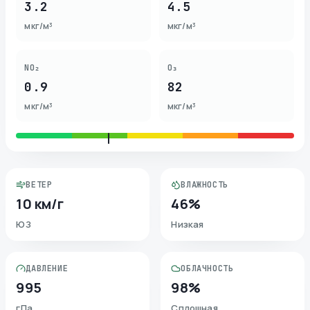
3.2
4.5
мкг/м³
мкг/м³
NO₂
O₃
0.9
82
мкг/м³
мкг/м³
ВЕТЕР
ВЛАЖНОСТЬ
10 км/г
46%
ЮЗ
Низкая
ДАВЛЕНИЕ
ОБЛАЧНОСТЬ
995
98%
гПа
Сплошная