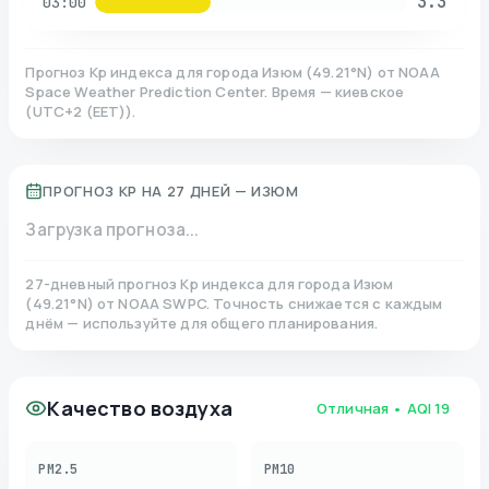
3.3
03:00
Прогноз Kp индекса для города
Изюм
(
49.21
°N)
от NOAA
Space Weather Prediction Center. Время — киевское
(
UTC+2 (EET)
).
ПРОГНОЗ KP НА 27 ДНЕЙ —
ИЗЮМ
Загрузка прогноза...
27-дневный прогноз Kp индекса для города
Изюм
(
49.21
°N)
от NOAA SWPC. Точность снижается с каждым
днём — используйте для общего планирования.
Качество воздуха
Отличная
• AQI
19
PM2.5
PM10