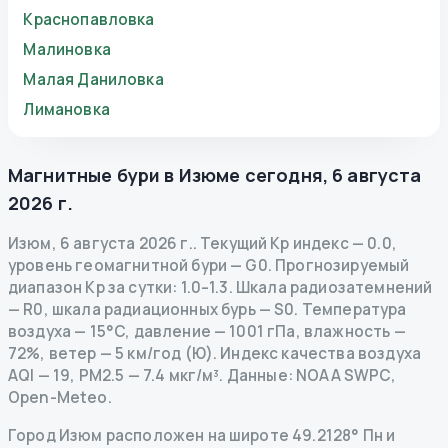
Краснопавловка
Малиновка
Малая Даниловка
Лимановка
Магнитные бури в
Изюме
сегодня
,
6 августа
2026 г.
Изюм
,
6 августа 2026 г.
.
Текущий Kp индекс
—
0.0
,
уровень геомагнитной бури
— G
0
.
Прогнозируемый
диапазон Kp за сутки: 1.0–1.3.
Шкала радиозатемнений
— R
0
,
шкала радиационных бурь
— S
0
.
Температура
воздуха — 15°C, давление — 1001 гПа, влажность —
72%, ветер — 5 км/год (Ю).
Индекс качества воздуха
AQI — 19, PM2.5 — 7.4 мкг/м³.
Данные
: NOAA SWPC,
Open-Meteo.
Город Изюм расположен на широте 49.2128° Пн и