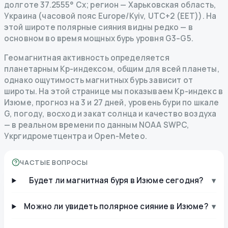
долготе 37.2555° Сх; регион — Харьковская область,
Украина (часовой пояс Europe/Kyiv, UTC+2 (EET)). На
этой широте полярные сияния видны редко — в
основном во время мощных бурь уровня G3–G5.
Геомагнитная активность определяется
планетарным Kp-индексом, общим для всей планеты,
однако ощутимость магнитных бурь зависит от
широты. На этой странице мы показываем Kp-индекс в
Изюме, прогноз на 3 и 27 дней, уровень бури по шкале
G, погоду, восход и закат солнца и качество воздуха
— в реальном времени по данным NOAA SWPC,
Укргидрометцентра и Open-Meteo.
ЧАСТЫЕ ВОПРОСЫ
Будет ли магнитная буря в Изюме сегодня?
▾
Можно ли увидеть полярное сияние в Изюме?
▾