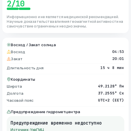
2
/10
Информационно и не является медицинской рекомендацией.
Научные доказательства влияния геомагнитной активности на
самочувствие ограничены и неоднозначны.
Восход / Закат солнца
Восход
04:53
Закат
20:01
Длительность дня
15 ч 8 мин
Координаты
Широта
49.2128° Пн
Долгота
37.2555° Сх
Часовой пояс
UTC+2 (EET)
Предупреждение гидрометцентра
Предупреждение временно недоступно
Источник: УкрГМЦ