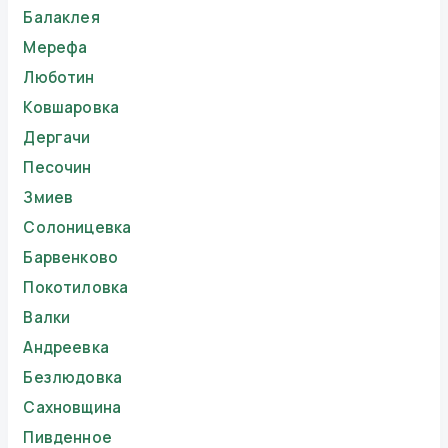
Балаклея
Мерефа
Люботин
Ковшаровка
Дергачи
Песочин
Змиев
Солоницевка
Барвенково
Покотиловка
Валки
Андреевка
Безлюдовка
Сахновщина
Пивденное