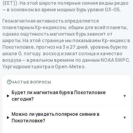
(EET)). На этой широте полярные сияния видны редко
— в основном во время мощных бурь уровня G3–G5.
Геомагнитная активность определяется
планетарным Kp-индексом, общим для всей планеты,
однако ощутимость магнитных бурь зависит от
широты. На этой странице мы показываем Kp-индекс в
Покотиловке, прогноз на 3 и 27 дней, уровень бури по
шкале G, погоду, восход и закат солнца и качество
воздуха — в реальном времени по данным NOAA SWPC,
Укргидрометцентра и Open-Meteo.
ЧАСТЫЕ ВОПРОСЫ
Будет ли магнитная буря в Покотиловке
▾
сегодня?
Можно ли увидеть полярное сияние в
▾
Покотиловке?