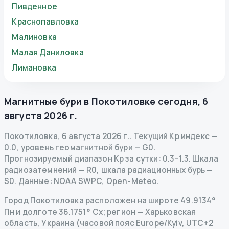
Пивденное
Краснопавловка
Малиновка
Малая Даниловка
Лимановка
Магнитные бури в
Покотиловке
сегодня
,
6
августа 2026 г.
Покотиловка
,
6 августа 2026 г.
.
Текущий Kp индекс
—
0.0
,
уровень геомагнитной бури
— G
0
.
Прогнозируемый диапазон Kp за сутки: 0.3–1.3.
Шкала
радиозатемнений
— R
0
,
шкала радиационных бурь
—
S
0
.
Данные
: NOAA SWPC, Open-Meteo.
Город Покотиловка расположен на широте 49.9134°
Пн и долготе 36.1751° Сх; регион — Харьковская
область, Украина (часовой пояс Europe/Kyiv, UTC+2