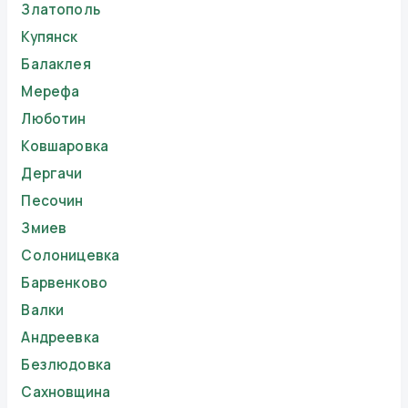
Златополь
Купянск
Балаклея
Мерефа
Люботин
Ковшаровка
Дергачи
Песочин
Змиев
Солоницевка
Барвенково
Валки
Андреевка
Безлюдовка
Сахновщина