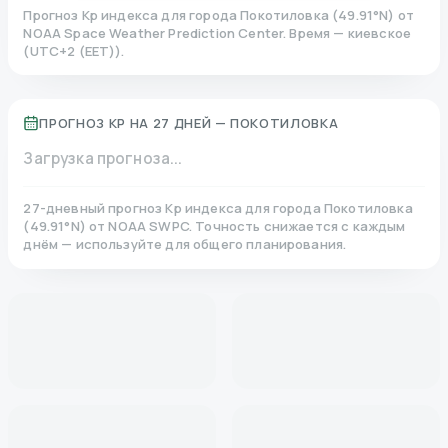
Прогноз Kp индекса для города
Покотиловка
(
49.91
°N)
от
NOAA Space Weather Prediction Center. Время — киевское
(
UTC+2 (EET)
).
ПРОГНОЗ KP НА 27 ДНЕЙ —
ПОКОТИЛОВКА
Загрузка прогноза...
27-дневный прогноз Kp индекса для города
Покотиловка
(
49.91
°N)
от NOAA SWPC. Точность снижается с каждым
днём — используйте для общего планирования.