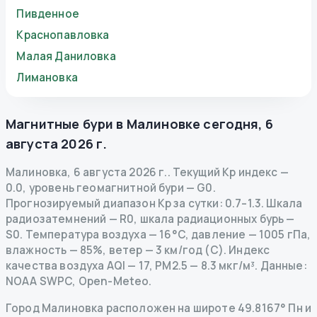
Пивденное
Краснопавловка
Малая Даниловка
Лимановка
Магнитные бури в
Малиновке
сегодня
,
6
августа 2026 г.
Малиновка
,
6 августа 2026 г.
.
Текущий Kp индекс
—
0.0
,
уровень геомагнитной бури
— G
0
.
Прогнозируемый диапазон Kp за сутки: 0.7–1.3.
Шкала
радиозатемнений
— R
0
,
шкала радиационных бурь
—
S
0
.
Температура воздуха — 16°C, давление — 1005 гПа,
влажность — 85%, ветер — 3 км/год (С).
Индекс
качества воздуха AQI — 17, PM2.5 — 8.3 мкг/м³.
Данные
:
NOAA SWPC, Open-Meteo.
Город Малиновка расположен на широте 49.8167° Пн и