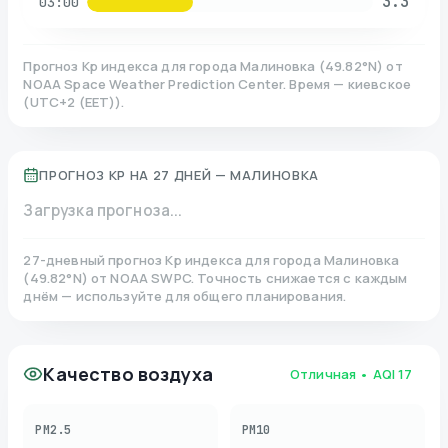
3.3
03:00
Прогноз Kp индекса для города
Малиновка
(
49.82
°N)
от
NOAA Space Weather Prediction Center. Время — киевское
(
UTC+2 (EET)
).
ПРОГНОЗ KP НА 27 ДНЕЙ —
МАЛИНОВКА
Загрузка прогноза...
27-дневный прогноз Kp индекса для города
Малиновка
(
49.82
°N)
от NOAA SWPC. Точность снижается с каждым
днём — используйте для общего планирования.
Качество воздуха
Отличная
• AQI
17
PM2.5
PM10