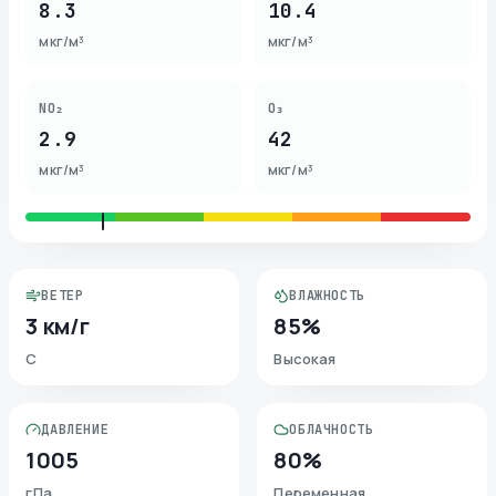
8.3
10.4
мкг/м³
мкг/м³
NO₂
O₃
2.9
42
мкг/м³
мкг/м³
ВЕТЕР
ВЛАЖНОСТЬ
3 км/г
85%
С
Высокая
ДАВЛЕНИЕ
ОБЛАЧНОСТЬ
1005
80%
гПа
Переменная