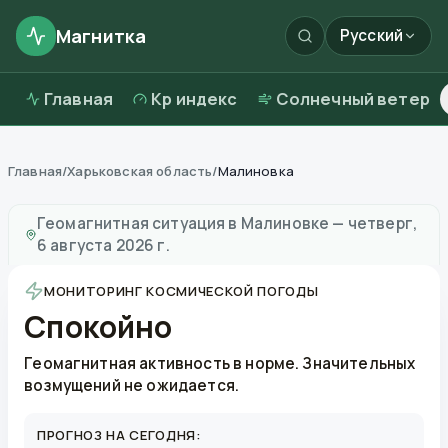
Магнитка
Русский
Главная
Kp индекс
Солнечный ветер
Главная
/
Харьковская область
/
Малиновка
Магнитные бури в
Малиновке
—
погода и качество 
Геомагнитная ситуация в
Малиновке
—
четверг,
6 августа 2026 г.
МОНИТОРИНГ КОСМИЧЕСКОЙ ПОГОДЫ
Спокойно
Геомагнитная активность в норме. Значительных
возмущений не ожидается.
ПРОГНОЗ НА СЕГОДНЯ: