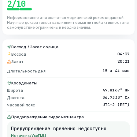
2
/10
Информационно и не является медицинской рекомендацией.
Научные доказательства влияния геомагнитной активности на
самочувствие ограничены и неоднозначны.
Восход / Закат солнца
Восход
04:37
Закат
20:21
Длительность дня
15 ч 44 мин
Координаты
Широта
49.8167° Пн
Долгота
36.7333° Сх
Часовой пояс
UTC+2 (EET)
Предупреждение гидрометцентра
Предупреждение временно недоступно
Источник: УкрГМЦ