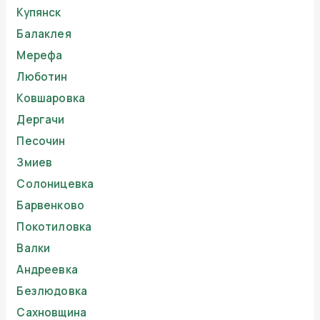
Купянск
Балаклея
Мерефа
Люботин
Ковшаровка
Дергачи
Песочин
Змиев
Солоницевка
Барвенково
Покотиловка
Валки
Андреевка
Безлюдовка
Сахновщина