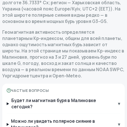
долготе 36.7333° Сх; регион — Харьковская область,
Украина (часовой пояс Europe/Kyiv, UTC+2 (EET)). На
этой широте полярные сияния видны редко — в
основном во время мощных бурь уровня G3–G5.
Геомагнитная активность определяется
планетарным Kp-индексом, общим для всей планеты,
однако ощутимость магнитных бурь зависит от
широты. На этой странице мы показываем Kp-индекс в
Малиновке, прогноз на 3 и 27 дней, уровень бури по
шкале G, погоду, восход и закат солнца и качество
воздуха — в реальном времени по данным NOAA SWPC,
Укргидрометцентра и Open-Meteo.
ЧАСТЫЕ ВОПРОСЫ
Будет ли магнитная буря в Малиновке
▾
сегодня?
Можно ли увидеть полярное сияние в
▾