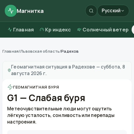
Магнитка
Русский
Главная
Kp индекс
Солнечный ветер
Главная
/
Львовская область
/
Радехов
Магнитные бури в
Радехове
—
погода и качество во
Геомагнитная ситуация в
Радехове
—
суббота, 8
августа 2026 г.
ГЕОМАГНИТНАЯ БУРЯ
G1 — Слабая буря
Метеочувствительные люди могут ощутить
лёгкую усталость, сонливость или перепады
настроения.