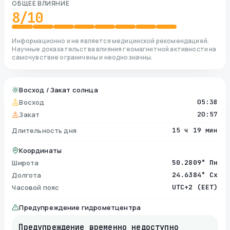
ОБЩЕЕ ВЛИЯНИЕ
8
/10
Информационно и не является медицинской рекомендацией.
Научные доказательства влияния геомагнитной активности на
самочувствие ограничены и неоднозначны.
Восход / Закат солнца
Восход
05:38
Закат
20:57
Длительность дня
15 ч 19 мин
Координаты
Широта
50.2809° Пн
Долгота
24.6384° Сх
Часовой пояс
UTC+2 (EET)
Предупреждение гидрометцентра
Предупреждение временно недоступно