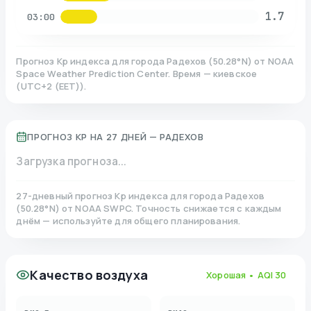
1.7
03:00
Прогноз Kp индекса для города
Радехов
(
50.28
°N)
от NOAA
Space Weather Prediction Center. Время — киевское
(
UTC+2 (EET)
).
ПРОГНОЗ KP НА 27 ДНЕЙ —
РАДЕХОВ
Загрузка прогноза...
27-дневный прогноз Kp индекса для города
Радехов
(
50.28
°N)
от NOAA SWPC. Точность снижается с каждым
днём — используйте для общего планирования.
Качество воздуха
Хорошая
• AQI
30