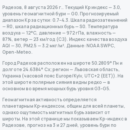
Радехов
,
8 августа 2026 г.
.
Текущий Kp индекс
—
3.0
,
уровень геомагнитной бури
— G
0
.
Прогнозируемый
диапазон Kp за сутки: 0.7–4.3.
Шкала радиозатемнений
— R
0
,
шкала радиационных бурь
— S
0
.
Температура
воздуха — 12°C, давление — 972 гПа, влажность —
87%, ветер — 23 км/год (СЗ).
Индекс качества воздуха
AQI — 30, PM2.5 — 3.2 мкг/м³.
Данные
: NOAA SWPC,
Open-Meteo.
Город Радехов расположен на широте 50.2809° Пн и
долготе 24.6384° Сх; регион — Львовская область,
Украина (часовой пояс Europe/Kyiv, UTC+2 (EET)). На
этой широте полярные сияния видны редко — в
основном во время мощных бурь уровня G3–G5.
Геомагнитная активность определяется
планетарным Kp-индексом, общим для всей планеты,
однако ощутимость магнитных бурь зависит от
широты. На этой странице мы показываем Kp-индекс в
Радехове, прогноз на 3 и 27 дней, уровень бури по