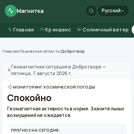
Магнитка
Русский
Главная
Kp индекс
Солнечный ветер
Главная
/
Львовская область
/
Добротвор
Магнитные бури в
Добротворе
—
погода и качество
Геомагнитная ситуация в
Добротворе
—
пятница, 7 августа 2026 г.
МОНИТОРИНГ КОСМИЧЕСКОЙ ПОГОДЫ
Спокойно
Геомагнитная активность в норме. Значительных
возмущений не ожидается.
ПРОГНОЗ НА СЕГОДНЯ: