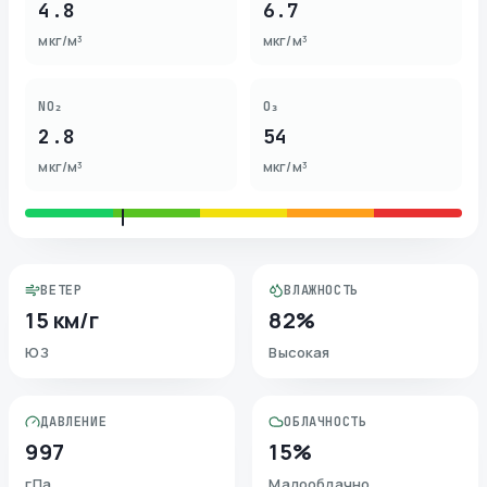
4.8
6.7
мкг/м³
мкг/м³
NO₂
O₃
2.8
54
мкг/м³
мкг/м³
ВЕТЕР
ВЛАЖНОСТЬ
15 км/г
82%
ЮЗ
Высокая
ДАВЛЕНИЕ
ОБЛАЧНОСТЬ
997
15%
гПа
Малооблачно