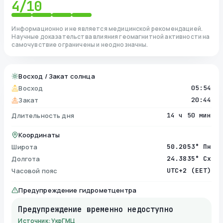
4
/10
Информационно и не является медицинской рекомендацией.
Научные доказательства влияния геомагнитной активности на
самочувствие ограничены и неоднозначны.
Восход / Закат солнца
Восход
05:54
Закат
20:44
Длительность дня
14 ч 50 мин
Координаты
Широта
50.2053° Пн
Долгота
24.3835° Сх
Часовой пояс
UTC+2 (EET)
Предупреждение гидрометцентра
Предупреждение временно недоступно
Источник: УкрГМЦ