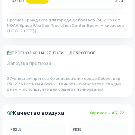
2.3
03:00
Прогноз Kp индекса для города
Добротвор
(
50.21
°N)
от
NOAA Space Weather Prediction Center. Время — киевское
(
UTC+2 (EET)
).
ПРОГНОЗ KP НА 27 ДНЕЙ —
ДОБРОТВОР
Загрузка прогноза...
27-дневный прогноз Kp индекса для города
Добротвор
(
50.21
°N)
от NOAA SWPC. Точность снижается с каждым
днём — используйте для общего планирования.
Качество воздуха
Хорошая
• AQI
22
PM2.5
PM10