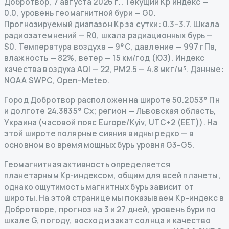
Добротвор
,
7 августа 2026 г.
.
Текущий Kp индекс
—
0.0
,
уровень геомагнитной бури
— G
0
.
Прогнозируемый диапазон Kp за сутки: 0.3–3.7.
Шкала
радиозатемнений
— R
0
,
шкала радиационных бурь
—
S
0
.
Температура воздуха — 9°C, давление — 997 гПа,
влажность — 82%, ветер — 15 км/год (ЮЗ).
Индекс
качества воздуха AQI — 22, PM2.5 — 4.8 мкг/м³.
Данные
:
NOAA SWPC, Open-Meteo.
Город Добротвор расположен на широте 50.2053° Пн
и долготе 24.3835° Сх; регион — Львовская область,
Украина (часовой пояс Europe/Kyiv, UTC+2 (EET)). На
этой широте полярные сияния видны редко — в
основном во время мощных бурь уровня G3–G5.
Геомагнитная активность определяется
планетарным Kp-индексом, общим для всей планеты,
однако ощутимость магнитных бурь зависит от
широты. На этой странице мы показываем Kp-индекс в
Добротворе, прогноз на 3 и 27 дней, уровень бури по
шкале G, погоду, восход и закат солнца и качество