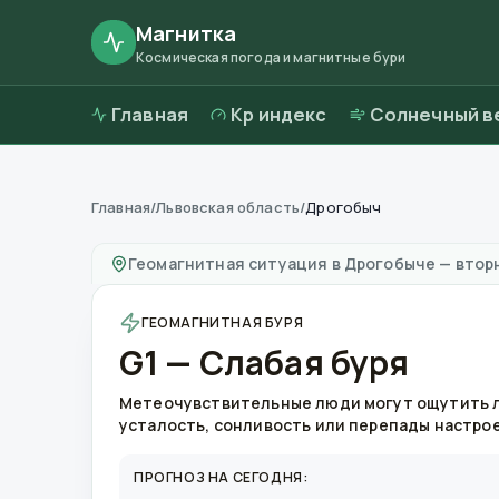
Магнитка
Космическая погода и магнитные бури
Главная
Kp индекс
Солнечный в
Главная
/
Львовская область
/
Дрогобыч
Магнитные бури в
Дрогобыче
—
погода и к
Геомагнитная ситуация в
Дрогобыче
—
вторн
ГЕОМАГНИТНАЯ БУРЯ
G1 — Слабая буря
Метеочувствительные люди могут ощутить 
усталость, сонливость или перепады настро
ПРОГНОЗ НА СЕГОДНЯ: