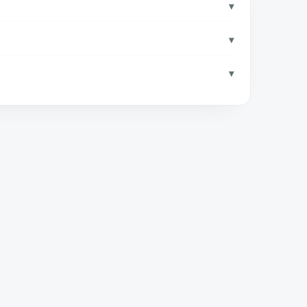
▾
▾
▾