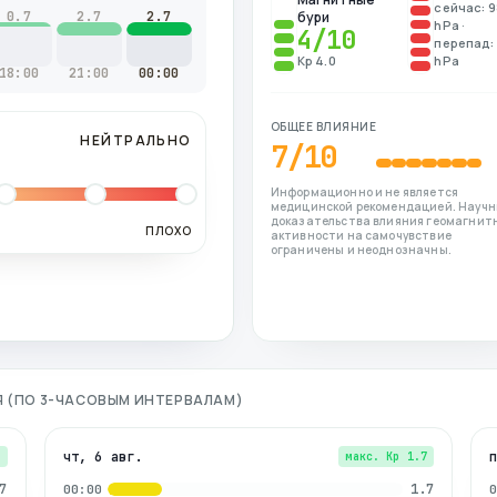
сейчас: 9
0.7
2.7
2.7
бури
hPa ·
4
/10
перепад: 
Kp 4.0
hPa
18:00
21:00
00:00
ОБЩЕЕ ВЛИЯНИЕ
НЕЙТРАЛЬНО
7
/10
Информационно и не является
медицинской рекомендацией. Науч
доказательства влияния геомагнит
ПЛОХО
активности на самочувствие
ограничены и неоднозначны.
Я (ПО 3-ЧАСОВЫМ ИНТЕРВАЛАМ)
чт, 6 авг.
7
макс. Kp
1.7
7
1.7
00:00