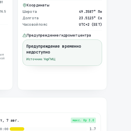
81
Координаты
16.5
Широта
49.3587° Пн
Долгота
23.5123° Сх
Часовой пояс
UTC+2 (EET)
Предупреждение гидрометцентра
Предупреждение временно
недоступно
ные
ной
Источник: УкрГМЦ
пт, 7 авг.
макс. Kp
3.0
1.7
00:00