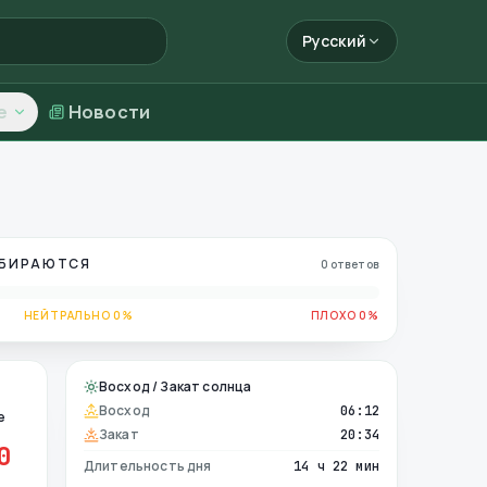
Русский
е
Новости
ОБИРАЮТСЯ
0 ответов
НЕЙТРАЛЬНО 0%
ПЛОХО 0%
Восход / Закат солнца
Восход
06:12
е
Закат
20:34
0
Длительность дня
14 ч 22 мин
е