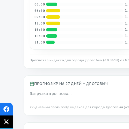
1.
03:00
1.
06:00
1.
09:00
1.
12:00
1.
15:00
1.
18:00
1.
21:00
Прогноз Kp индекса для города
Дрогобыч
(
49.36
°N)
от NO
ПРОГНОЗ KP НА 27 ДНЕЙ —
ДРОГОБЫЧ
Загрузка прогноза...
27-дневный прогноз Kp индекса для города
Дрогобыч
(
49