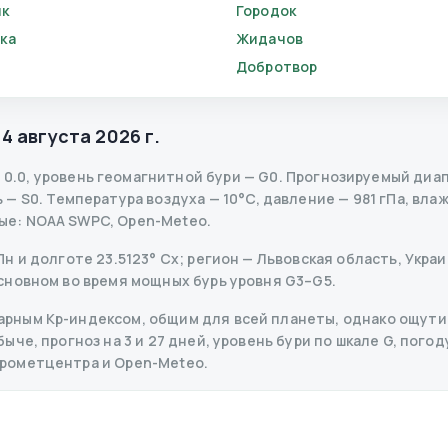
ик
Городок
ка
Жидачов
Добротвор
,
4 августа 2026 г.
—
0.0
,
уровень геомагнитной бури
— G
0
.
Прогнозируемый диапаз
ь
— S
0
.
Температура воздуха — 10°C, давление — 981 гПа, влаж
ые
: NOAA SWPC, Open-Meteo.
 и долготе 23.5123° Сх; регион — Львовская область, Украин
сновном во время мощных бурь уровня G3–G5.
рным Kp-индексом, общим для всей планеты, однако ощутим
че, прогноз на 3 и 27 дней, уровень бури по шкале G, погоду
дрометцентра и Open-Meteo.