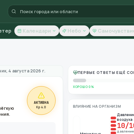
етер
Календари
Небо
Самочувстви
ачество воздуха
ик, 4 августа 2026 г.
ПЕРВЫЕ ОТВЕТЫ ЕЩЁ С
ХОРОШО 0%
АКТИВНА
ВЛИЯНИЕ НА ОРГАНИЗМ
Kp 4.0
лёгкую
ения.
Давлени
воздуха
10
/1
давлени
Магнитные