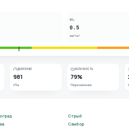
NO₂
0.5
мкг/м³
ДАВЛЕНИЕ
ОБЛАЧНОСТЬ
981
79%
гПа
Переменная
оград
Стрый
ав
Самбор