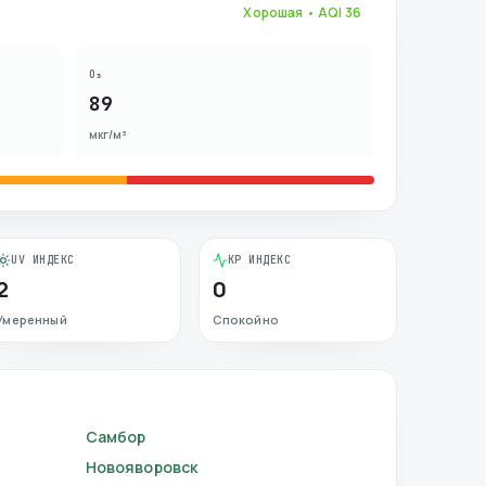
Хорошая
• AQI
36
O₃
89
мкг/м³
UV ИНДЕКС
KP ИНДЕКС
2
0
Умеренный
Спокойно
Самбор
Новояворовск