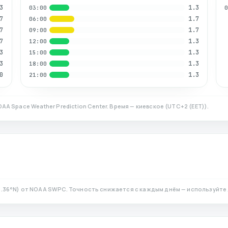
3
1.3
03:00
7
1.7
06:00
7
1.7
09:00
7
1.3
12:00
3
1.3
15:00
3
1.3
18:00
0
1.3
21:00
AA Space Weather Prediction Center. Время — киевское
(
UTC+2 (EET)
).
.36
°N)
от NOAA SWPC. Точность снижается с каждым днём — используйте 