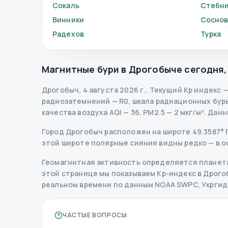
Сокаль
Стебн
Винники
Соснов
Радехов
Турка
Магнитные бури в
Дрогобыче
сегодня
Дрогобыч
,
4 августа 2026 г.
.
Текущий Kp индекс
радиозатемнений
— R
0
,
шкала радиационных бур
качества воздуха AQI — 36, PM2.5 — 2 мкг/м³.
Данн
Город Дрогобыч расположен на широте 49.3587° Пн
этой широте полярные сияния видны редко — в о
Геомагнитная активность определяется планета
этой странице мы показываем Kp-индекс в Дрогобы
реальном времени по данным NOAA SWPC, Укрги
ЧАСТЫЕ ВОПРОСЫ