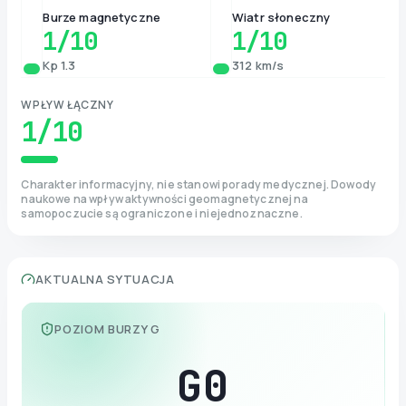
Burze magnetyczne
Wiatr słoneczny
1
/10
1
/10
Kp 1.3
312 km/s
WPŁYW ŁĄCZNY
1
/10
Charakter informacyjny, nie stanowi porady medycznej. Dowody
naukowe na wpływ aktywności geomagnetycznej na
samopoczucie są ograniczone i niejednoznaczne.
AKTUALNA SYTUACJA
POZIOM BURZY G
G
0