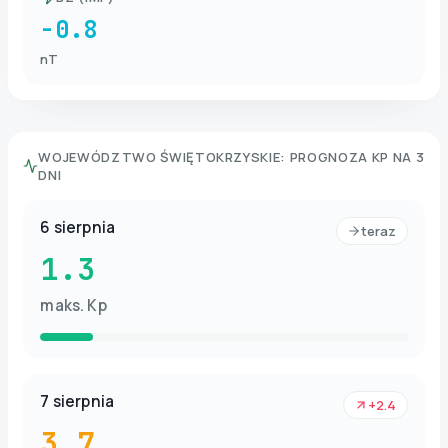
-0.8
nT
WOJEWÓDZTWO ŚWIĘTOKRZYSKIE
:
PROGNOZA KP NA 3
DNI
6 sierpnia
teraz
1.3
maks. Kp
7 sierpnia
+2.4
3.7