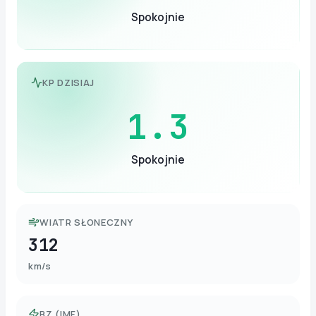
Spokojnie
KP DZISIAJ
1.3
Spokojnie
WIATR SŁONECZNY
312
km/s
BZ (IMF)