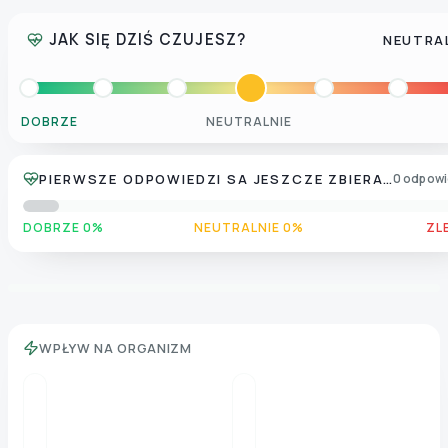
JAK SIĘ DZIŚ CZUJESZ?
NEUTRA
DOBRZE
NEUTRALNIE
PIERWSZE ODPOWIEDZI SA JESZCZE ZBIERANE
0 odpowi
DOBRZE 0%
NEUTRALNIE 0%
ZL
WPŁYW NA ORGANIZM