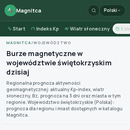
Magnitca
Polski
Start
Indeks Kp
Wiatr słoneczny
Kal
MAGNITCA
/
WOJEWÓDZTWO
Burze magnetyczne w
województwie świętokrzyskim
dzisiaj
Regionalna prognoza aktywności
geomagnetycznej: aktualny Kp-index, wiatr
słoneczny, Bz, prognoza na 3 dni oraz miasta w tym
regionie.
Województwo świętokrzyskie (Polska):
prognoza dla regionu i miast dostępnych w katalogu
Magnitca.