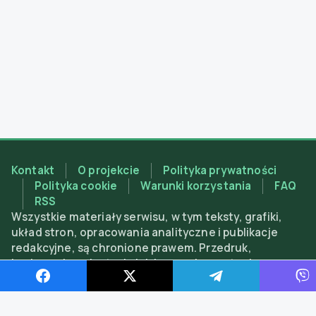
Kontakt
O projekcie
Polityka prywatności
Polityka cookie
Warunki korzystania
FAQ
RSS
Wszystkie materiały serwisu, w tym teksty, grafiki,
układ stron, opracowania analityczne i publikacje
redakcyjne, są chronione prawem. Przedruk,
kopiowanie, adaptacja lub inne wykorzystanie
materiałów są dozwolone wyłącznie z obowiązkowym
aktywnym linkiem do magnitca.com; użycie bez
podania źródła lub w celach komercyjnych bez