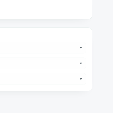
▾
▾
▾