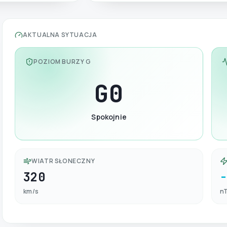
AKTUALNA SYTUACJA
POZIOM BURZY G
G
0
Spokojnie
WIATR SŁONECZNY
320
km/s
n