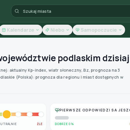
Kalendarze
Niebo
Samopoczucie
ojewództwie podlaskim dzisiaj
j: aktualny Kp-index, wiatr słoneczny, Bz, prognoza na 3
laskie (Polska): prognoza dla regionu i miast dostępnych w
PIERWSZE ODPOWIEDZI SA JESZ
EUTRALNIE
ŹLE
DOBRZE 0%