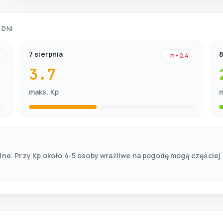
 DNI
7 sierpnia
8
+2.4
3.7
maks. Kp
m
lne. Przy Kp około 4-5 osoby wrażliwe na pogodę mogą częściej