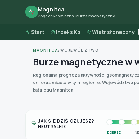
Magnitca
Pogoda kosmiczna i burze magnetyczne
Start
Indeks Kp
Wiatr słoneczny
MAGNITCA
/
WOJEWÓDZTWO
Burze magnetyczne w w
Regionalna prognoza aktywności geomagnetyczne
dni oraz miasta w tym regionie.
Województwo pod
katalogu Magnitca.
JAK SIĘ DZIŚ CZUJESZ?
NEUTRALNIE
DOBRZE
N