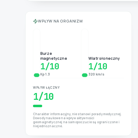
WPŁYW NA ORGANIZM
Burze
magnetyczne
Wiatr słoneczny
1
/10
1
/10
Kp 1.3
320 km/s
WPŁYW ŁĄCZNY
1
/10
Charakter informacyjny, nie stanowi porady medycznej.
Dowody naukowe na wpływ aktywności
geomagnetycznej na samopoczucie są ograniczone i
niejednoznaczne.