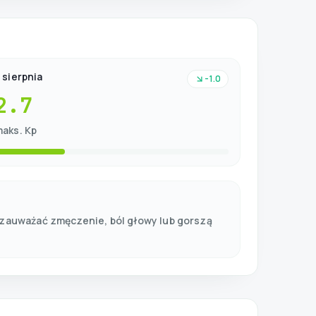
 sierpnia
-1.0
2.7
aks. Kp
 zauważać zmęczenie, ból głowy lub gorszą