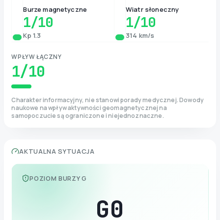
Burze magnetyczne
Wiatr słoneczny
1
/10
1
/10
Kp 1.3
314 km/s
WPŁYW ŁĄCZNY
1
/10
Charakter informacyjny, nie stanowi porady medycznej. Dowody
naukowe na wpływ aktywności geomagnetycznej na
samopoczucie są ograniczone i niejednoznaczne.
AKTUALNA SYTUACJA
POZIOM BURZY G
G
0