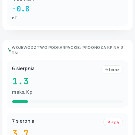
-0.8
nT
WOJEWÓDZTWO PODKARPACKIE
:
PROGNOZA KP NA 3
DNI
6 sierpnia
teraz
1.3
maks. Kp
7 sierpnia
+2.4
3.7