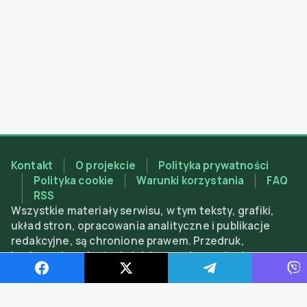
Kontakt
O projekcie
Polityka prywatności
Polityka cookie
Warunki korzystania
FAQ
RSS
Wszystkie materiały serwisu, w tym teksty, grafiki,
układ stron, opracowania analityczne i publikacje
redakcyjne, są chronione prawem. Przedruk,
kopiowanie, adaptacja lub inne wykorzystanie
materiałów są dozwolone wyłącznie z obowiązkowym
aktywnym linkiem do magnitca.com; użycie bez
podania źródła lub w celach komercyjnych bez