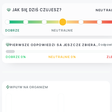
JAK SIĘ DZIŚ CZUJESZ?
NEUTRA
DOBRZE
NEUTRALNIE
PIERWSZE ODPOWIEDZI SA JESZCZE ZBIERANE
0 odpowi
DOBRZE 0%
NEUTRALNIE 0%
ZL
WPŁYW NA ORGANIZM