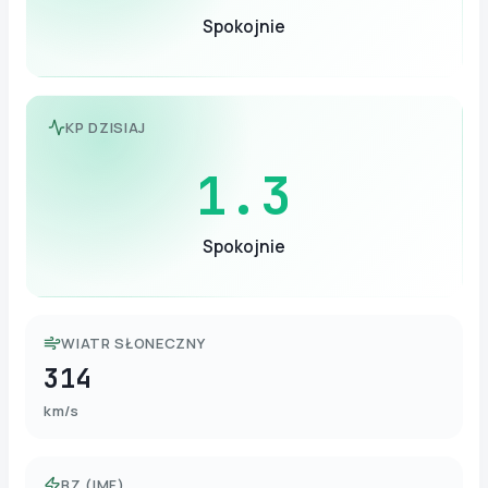
Spokojnie
KP DZISIAJ
1.3
Spokojnie
WIATR SŁONECZNY
314
km/s
BZ (IMF)