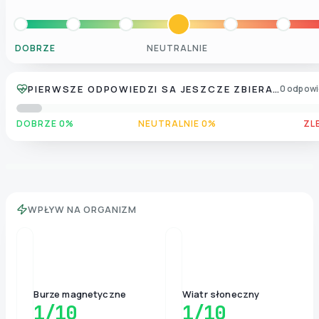
DOBRZE
NEUTRALNIE
PIERWSZE ODPOWIEDZI SA JESZCZE ZBIERANE
0 odpowi
DOBRZE 0%
NEUTRALNIE 0%
ZL
WPŁYW NA ORGANIZM
Burze magnetyczne
Wiatr słoneczny
1
/10
1
/10