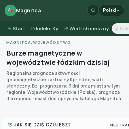
Magnitca
Polski
Start
Indeks Kp
Wiatr słoneczny
Kal
MAGNITCA
/
WOJEWÓDZTWO
Burze magnetyczne w
województwie łódzkim dzisiaj
Regionalna prognoza aktywności
geomagnetycznej: aktualny Kp-index, wiatr
słoneczny, Bz, prognoza na 3 dni oraz miasta w tym
regionie.
Województwo łódzkie (Polska): prognoza
dla regionu i miast dostępnych w katalogu Magnitca.
JAK SIĘ DZIŚ CZUJESZ?
NEUTRA