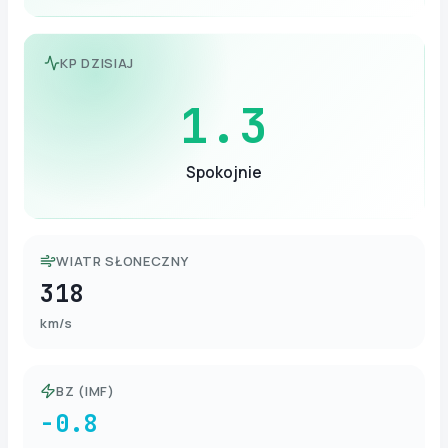
KP DZISIAJ
1.3
Spokojnie
WIATR SŁONECZNY
318
km/s
BZ (IMF)
-0.8