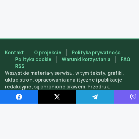
Kontakt
O projekcie
Polityka prywatności
Polityka cookie
Warunki korzystania
FAQ
RSS
Wszystkie materiały serwisu, w tym teksty, grafiki,
układ stron, opracowania analityczne i publikacje
redakcyjne, są chronione prawem. Przedruk,
kopiowanie, adaptacja lub inne wykorzystanie
materiałów są dozwolone wyłącznie z obowiązkowym
aktywnym linkiem do magnitca.com; użycie bez
podania źródła lub w celach komercyjnych bez
pisemnej zgody redakcji jest zabronione.
Znajdź nas w social media
©
2026
Magnitca. Wszelkie prawa zastrzeżone.