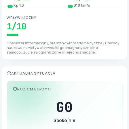
Kp 1.3
318 km/s
WPŁYW ŁĄCZNY
1
/10
Charakter informacyjny, nie stanowi porady medycznej. Dowody
naukowe na wpływ aktywności geomagnetycznej na
samopoczucie są ograniczone i niejednoznaczne.
AKTUALNA SYTUACJA
POZIOM BURZY G
G
0
Spokojnie