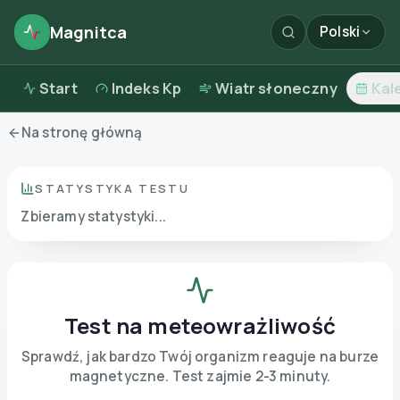
Magnitca
Polski
Start
Indeks Kp
Wiatr słoneczny
Kal
Na stronę główną
STATYSTYKA TESTU
Zbieramy statystyki...
Test na meteowrażliwość
Sprawdź, jak bardzo Twój organizm reaguje na burze
magnetyczne. Test zajmie 2-3 minuty.