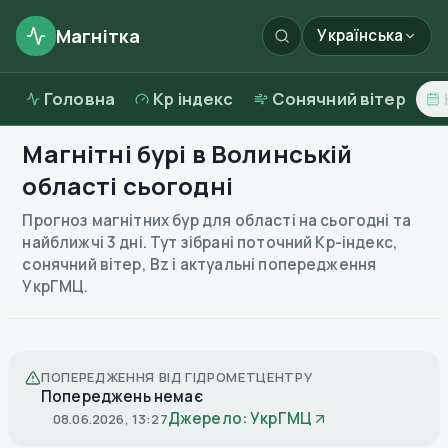
Магнітка
Українська
Головна
Kp індекс
Сонячний вітер
Магнітні бурі в
Волинській
області
сьогодні
Прогноз магнітних бур для області на сьогодні та
найближчі 3 дні. Тут зібрані поточний Kp-індекс,
сонячний вітер, Bz і актуальні попередження
УкрГМЦ.
ПОПЕРЕДЖЕННЯ ВІД ГІДРОМЕТЦЕНТРУ
Попереджень немає
Джерело: УкрГМЦ
08.06.2026, 13:27