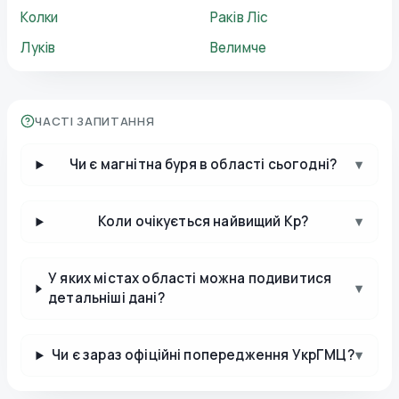
Колки
Раків Ліс
Луків
Велимче
ЧАСТІ ЗАПИТАННЯ
Чи є магнітна буря в області сьогодні?
▾
Коли очікується найвищий Kp?
▾
У яких містах області можна подивитися
▾
детальніші дані?
Чи є зараз офіційні попередження УкрГМЦ?
▾