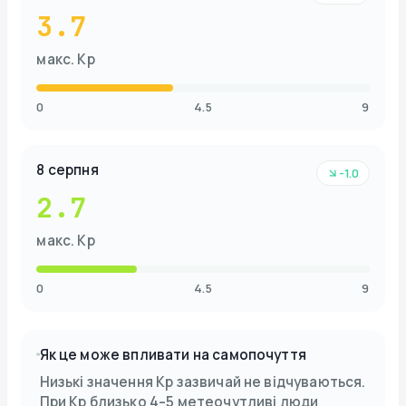
3.7
макс. Kp
0
4.5
9
8 серпня
-1.0
2.7
макс. Kp
0
4.5
9
Як це може впливати на самопочуття
Низькі значення Kp зазвичай не відчуваються.
При Kp близько 4–5 метеочутливі люди