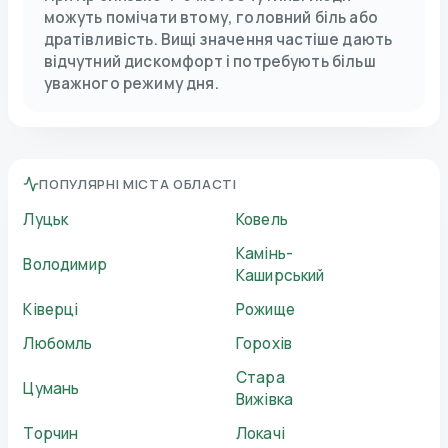
можуть помічати втому, головний біль або
дратівливість. Вищі значення частіше дають
відчутний дискомфорт і потребують більш
уважного режиму дня.
ПОПУЛЯРНІ МІСТА ОБЛАСТІ
Луцьк
Ковель
Камінь-
Володимир
Каширський
Ківерці
Рожище
Любомль
Горохів
Стара
Цумань
Вижівка
Торчин
Локачі