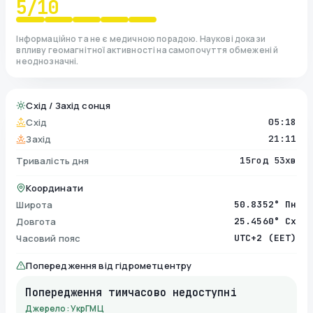
5
/10
Інформаційно та не є медичною порадою. Наукові докази
впливу геомагнітної активності на самопочуття обмежені й
неоднозначні.
Схід / Захід сонця
Схід
05:18
Захід
21:11
Тривалість дня
15год 53хв
Координати
Широта
50.8352° Пн
Довгота
25.4560° Сх
Часовий пояс
UTC+2 (EET)
Попередження від гідрометцентру
Попередження тимчасово недоступні
Джерело: УкрГМЦ