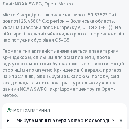
Дані
: NOAA SWPC, Open-Meteo.
Місто Ківерці розташоване на широті 50.8352° Пн і
довготі 25.4560° Сх; регіон — Волинська область,
Україна (часовий пояс Europe/Kyiv, UTC+2 (EET)). На
цій широті полярні сяйва видно рідко — переважно під
час потужних бур рівня G3–G5.
Геомагнітна активність визначається планетарним
Kp-індексом, спільним для всієї планети, проте
відчутність магнітних бур залежить від широти. На цій
сторінці ми показуємо Kp-індекс в Ківерцях, прогноз
на 3 та 27 днів, рівень бурі за шкалою G, погоду, схід і
захід сонця та якість повітря — у реальному часі за
даними NOAA SWPC, Укргідрометцентру та Open-
Meteo.
ЧАСТІ ЗАПИТАННЯ
Чи буде магнітна буря в Ківерцях сьогодні?
▾