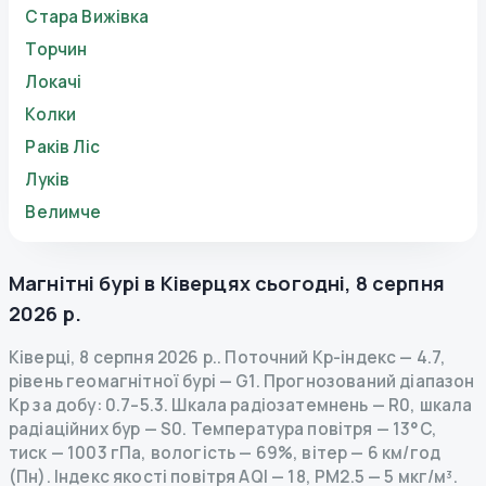
Стара Вижівка
Торчин
Локачі
Колки
Раків Ліс
Луків
Велимче
Магнітні бурі в
Ківерцях
сьогодні
,
8 серпня
2026 р.
Ківерці
,
8 серпня 2026 р.
.
Поточний Kp-індекс
—
4.7
,
рівень геомагнітної бурі
— G
1
.
Прогнозований діапазон
Kp за добу: 0.7–5.3.
Шкала радіозатемнень
— R
0
,
шкала
радіаційних бур
— S
0
.
Температура повітря — 13°C,
тиск — 1003 гПа, вологість — 69%, вітер — 6 км/год
(Пн).
Індекс якості повітря AQI — 18, PM2.5 — 5 мкг/м³.