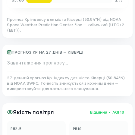
03:00
Прогноз Kp індексу для міста
Ківерці
(
50.84
°N)
від NOAA
Space Weather Prediction Center. Час — київський
(
UTC+2
(EET)
).
ПРОГНОЗ KP НА 27 ДНІВ —
КІВЕРЦІ
Завантаження прогнозу...
27-денний прогноз Kp-індексу для міста
Ківерці
(
50.84
°N)
від NOAA SWPC. Точність знижується з кожним днем —
використовуйте для загального планування.
Якість повітря
Відмінна
• AQI
18
PM2.5
PM10