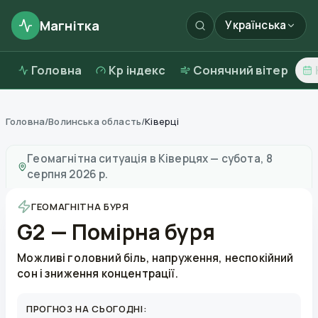
Магнітка
Українська
Головна
Kp індекс
Сонячний вітер
Головна
/
Волинська область
/
Ківерці
Магнітні бурі в
Ківерцях
—
погода та якість повітря
Геомагнітна ситуація в
Ківерцях
—
субота, 8
серпня 2026 р.
ГЕОМАГНІТНА БУРЯ
G2 — Помірна буря
Можливі головний біль, напруження, неспокійний
сон і зниження концентрації.
ПРОГНОЗ НА СЬОГОДНІ: