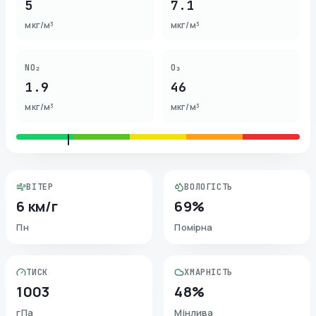
5
7.1
мкг/м³
мкг/м³
NO₂
O₃
1.9
46
мкг/м³
мкг/м³
ВІТЕР
ВОЛОГІСТЬ
6 км/г
69%
Пн
Помірна
ТИСК
ХМАРНІСТЬ
1003
48%
гПа
Мінлива