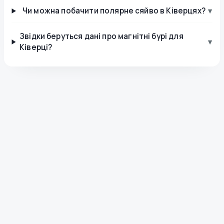
Чи можна побачити полярне сяйво в Ківерцях?
▾
Звідки беруться дані про магнітні бурі для
▾
Ківерці?