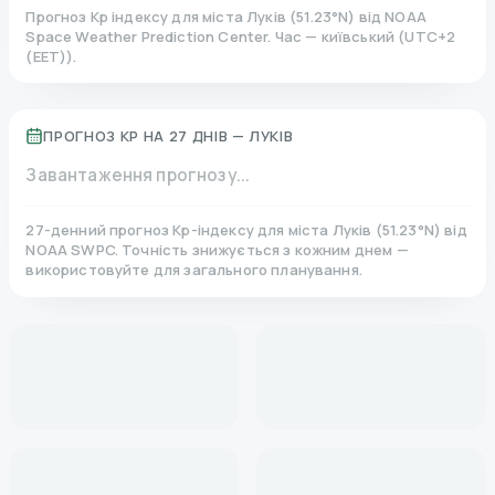
Прогноз Kp індексу для міста
Луків
(
51.23
°N)
від NOAA
Space Weather Prediction Center. Час — київський
(
UTC+2
(EET)
).
ПРОГНОЗ KP НА 27 ДНІВ —
ЛУКІВ
Завантаження прогнозу...
27-денний прогноз Kp-індексу для міста
Луків
(
51.23
°N)
від
NOAA SWPC. Точність знижується з кожним днем —
використовуйте для загального планування.