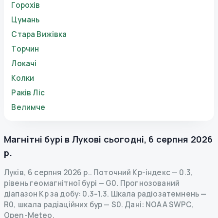
Горохів
Цумань
Стара Вижівка
Торчин
Локачі
Колки
Раків Ліс
Велимче
Магнітні бурі в
Лукові
сьогодні
,
6 серпня 2026
р.
Луків
,
6 серпня 2026 р.
.
Поточний Kp-індекс
—
0.3
,
рівень геомагнітної бурі
— G
0
.
Прогнозований
діапазон Kp за добу: 0.3–1.3.
Шкала радіозатемнень
—
R
0
,
шкала радіаційних бур
— S
0
.
Дані
: NOAA SWPC,
Open-Meteo.