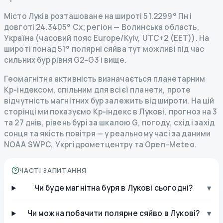
Місто Луків розташоване на широті 51.2299° Пн і
довготі 24.3405° Сх; регіон — Волинська область,
Україна (часовий пояс Europe/Kyiv, UTC+2 (EET)). На
широті понад 51° полярні сяйва тут можливі під час
сильних бур рівня G2–G3 і вище.
Геомагнітна активність визначається планетарним
Kp-індексом, спільним для всієї планети, проте
відчутність магнітних бур залежить від широти. На цій
сторінці ми показуємо Kp-індекс в Лукові, прогноз на 3
та 27 днів, рівень бурі за шкалою G, погоду, схід і захід
сонця та якість повітря — у реальному часі за даними
NOAA SWPC, Укргідрометцентру та Open-Meteo.
ЧАСТІ ЗАПИТАННЯ
Чи буде магнітна буря в Лукові сьогодні?
▾
Чи можна побачити полярне сяйво в Лукові?
▾