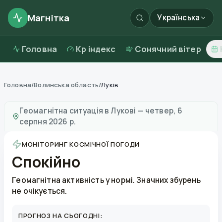
Магнітка
Українська
Головна
Kp індекс
Сонячний вітер
Головна
/
Волинська область
/
Луків
Магнітні бурі в
Лукові
—
погода та якість повітря
Геомагнітна ситуація в
Лукові
—
четвер, 6
серпня 2026 р.
МОНІТОРИНГ КОСМІЧНОЇ ПОГОДИ
Спокійно
Геомагнітна активність у нормі. Значних збурень
не очікується.
ПРОГНОЗ НА СЬОГОДНІ: