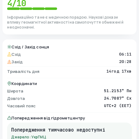
4
/10
Інформаційно та не є медичною порадою. Наукові докази
впливу геомагнітної активності на самопочуття обмежені й
неоднозначні.
Схід / Захід сонця
Схід
06:11
Захід
20:28
Тривалість дня
14год 17хв
Координати
Широта
51.2153° Пн
Довгота
24.7087° Сх
Часовий пояс
UTC+2 (EET)
Попередження від гідрометцентру
Попередження тимчасово недоступні
Джерело: УкрГМЦ