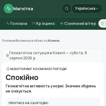
Магнітка
Українська
Головна
Kp індекс
Сонячний вітер
Головна
/
Волинська область
/
Ковель
Магнітні бурі в
Ковелі
—
погода та якість повітря
Геомагнітна ситуація в
Ковелі
—
субота, 8
серпня 2026 р.
МОНІТОРИНГ КОСМІЧНОЇ ПОГОДИ
Спокійно
Геомагнітна активність у нормі. Значних збурень
не очікується.
ПРОГНОЗ НА СЬОГОДНІ: