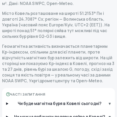
м³.
Дані
: NOAA SWPC, Open-Meteo.
Місто Ковель розташоване на широті 51.2153° Пн і
довготі 24.7087° Сх; регіон — Волинська область,
Україна (часовий пояс Europe/Kyiv, UTC+2 (EET)). На
широті понад 51° полярні сяйва тут можливі під час
сильних бур рівня G2–G3 і вище.
Геомагнітна активність визначається планетарним
Kp-індексом, спільним для всієї планети, проте
відчутність магнітних бур залежить від широти. На цій
сторінці ми показуємо Kp-індекс в Ковелі, прогноз на 3
та 27 днів, рівень бурі за шкалою G, погоду, схід і захід
сонця та якість повітря — у реальному часі за даними
NOAA SWPC, Укргідрометцентру та Open-Meteo.
ЧАСТІ ЗАПИТАННЯ
Чи буде магнітна буря в Ковелі сьогодні?
▾
Чи можна побачити полярне сяйво в Ковелі?
▾