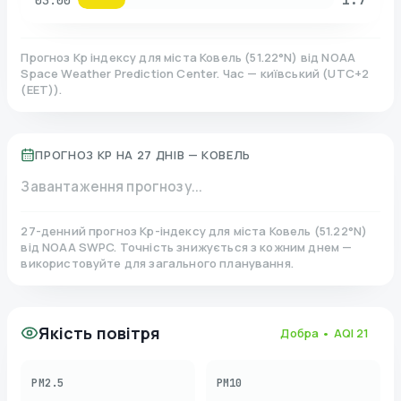
03:00
Прогноз Kp індексу для міста
Ковель
(
51.22
°N)
від NOAA
Space Weather Prediction Center. Час — київський
(
UTC+2
(EET)
).
ПРОГНОЗ KP НА 27 ДНІВ —
КОВЕЛЬ
Завантаження прогнозу...
27-денний прогноз Kp-індексу для міста
Ковель
(
51.22
°N)
від NOAA SWPC. Точність знижується з кожним днем —
використовуйте для загального планування.
Якість повітря
Добра
• AQI
21
PM2.5
PM10