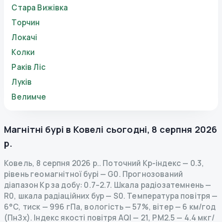
Стара Вижівка
Торчин
Локачі
Колки
Раків Ліс
Луків
Велимче
Магнітні бурі в
Ковелі
сьогодні
,
8 серпня 2026
р.
Ковель
,
8 серпня 2026 р.
.
Поточний Kp-індекс
—
0.3
,
рівень геомагнітної бурі
— G
0
.
Прогнозований
діапазон Kp за добу: 0.7–2.7.
Шкала радіозатемнень
—
R
0
,
шкала радіаційних бур
— S
0
.
Температура повітря —
6°C, тиск — 996 гПа, вологість — 57%, вітер — 6 км/год
(ПнЗх).
Індекс якості повітря AQI — 21, PM2.5 — 4.4 мкг/