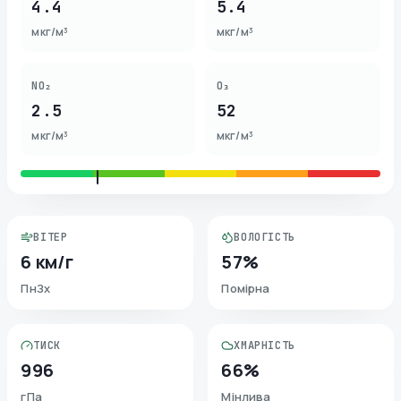
4.4
5.4
мкг/м³
мкг/м³
NO₂
O₃
2.5
52
мкг/м³
мкг/м³
ВІТЕР
ВОЛОГІСТЬ
6 км/г
57%
ПнЗх
Помірна
ТИСК
ХМАРНІСТЬ
996
66%
гПа
Мінлива