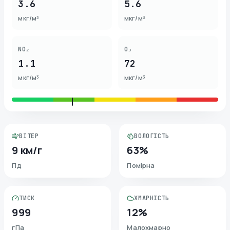
3.6
5.6
мкг/м³
мкг/м³
NO₂
O₃
1.1
72
мкг/м³
мкг/м³
ВІТЕР
ВОЛОГІСТЬ
9 км/г
63%
Пд
Помірна
ТИСК
ХМАРНІСТЬ
999
12%
гПа
Малохмарно