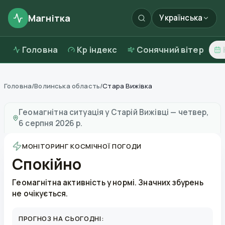
Магнітка
Українська
Головна
Kp індекс
Сонячний вітер
Головна
/
Волинська область
/
Стара Вижівка
Магнітні бурі в
Старій Вижівці
—
погода та якість пов
Геомагнітна ситуація у
Старій Вижівці
—
четвер,
6 серпня 2026 р.
МОНІТОРИНГ КОСМІЧНОЇ ПОГОДИ
Спокійно
Геомагнітна активність у нормі. Значних збурень
не очікується.
ПРОГНОЗ НА СЬОГОДНІ: