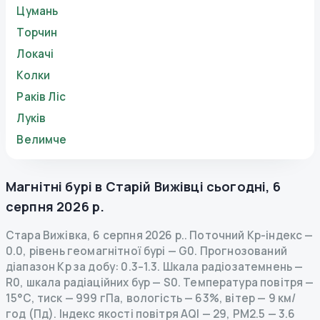
Цумань
Торчин
Локачі
Колки
Раків Ліс
Луків
Велимче
Магнітні бурі в
Старій Вижівці
сьогодні
,
6
серпня 2026 р.
Стара Вижівка
,
6 серпня 2026 р.
.
Поточний Kp-індекс
—
0.0
,
рівень геомагнітної бурі
— G
0
.
Прогнозований
діапазон Kp за добу: 0.3–1.3.
Шкала радіозатемнень
—
R
0
,
шкала радіаційних бур
— S
0
.
Температура повітря —
15°C, тиск — 999 гПа, вологість — 63%, вітер — 9 км/
год (Пд).
Індекс якості повітря AQI — 29, PM2.5 — 3.6