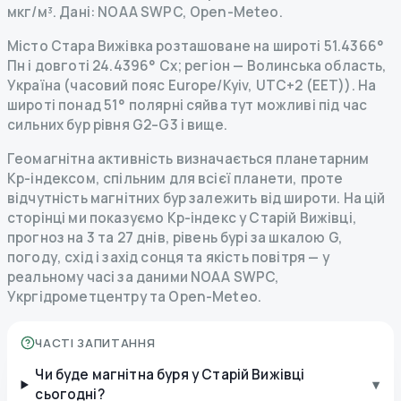
мкг/м³.
Дані
: NOAA SWPC, Open-Meteo.
Місто Стара Вижівка розташоване на широті 51.4366°
Пн і довготі 24.4396° Сх; регіон — Волинська область,
Україна (часовий пояс Europe/Kyiv, UTC+2 (EET)). На
широті понад 51° полярні сяйва тут можливі під час
сильних бур рівня G2–G3 і вище.
Геомагнітна активність визначається планетарним
Kp-індексом, спільним для всієї планети, проте
відчутність магнітних бур залежить від широти. На цій
сторінці ми показуємо Kp-індекс у Старій Вижівці,
прогноз на 3 та 27 днів, рівень бурі за шкалою G,
погоду, схід і захід сонця та якість повітря — у
реальному часі за даними NOAA SWPC,
Укргідрометцентру та Open-Meteo.
ЧАСТІ ЗАПИТАННЯ
Чи буде магнітна буря у Старій Вижівці
▾
сьогодні?