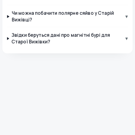
Чи можна побачити полярне сяйво у Старій
▾
Вижівці?
Звідки беруться дані про магнітні бурі для
▾
Старої Вижівки?