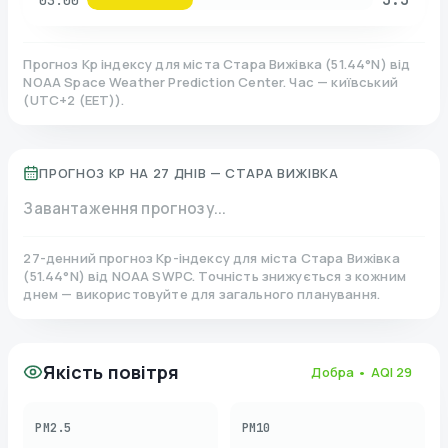
03:00
Прогноз Kp індексу для міста
Стара Вижівка
(
51.44
°N)
від
NOAA Space Weather Prediction Center. Час — київський
(
UTC+2 (EET)
).
ПРОГНОЗ KP НА 27 ДНІВ —
СТАРА ВИЖІВКА
Завантаження прогнозу...
27-денний прогноз Kp-індексу для міста
Стара Вижівка
(
51.44
°N)
від NOAA SWPC. Точність знижується з кожним
днем — використовуйте для загального планування.
Якість повітря
Добра
• AQI
29
PM2.5
PM10