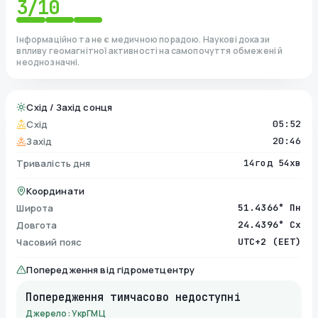
3
/10
Інформаційно та не є медичною порадою. Наукові докази
впливу геомагнітної активності на самопочуття обмежені й
неоднозначні.
Схід / Захід сонця
Схід
05:52
Захід
20:46
Тривалість дня
14год 54хв
Координати
Широта
51.4366° Пн
Довгота
24.4396° Сх
Часовий пояс
UTC+2 (EET)
Попередження від гідрометцентру
Попередження тимчасово недоступні
Джерело: УкрГМЦ