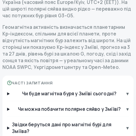
Україна (часовий пояс Europe/Kyiv, UTC+2 (EET)). На
цій широті полярні сяйва видно рідко — переважно під
час потужних бур рівня G3–G5.
Геомагнітна активність визначається планетарним
Kp-індексом, спільним для всієї планети, проте
відчутність магнітних бур залежить від широти. На цій
сторінці ми показуємо Kp-індекс у Зміїві, прогноз на 3
та 27 днів, рівень бурі за шкалою G, погоду, схід і захід
сонця та якість повітря — у реальному часі за даними
NOAA SWPC, Укргідрометцентру та Open-Meteo.
ЧАСТІ ЗАПИТАННЯ
Чи буде магнітна буря у Зміїві сьогодні?
▾
Чи можна побачити полярне сяйво у Зміїві?
▾
Звідки беруться дані про магнітні бурі для
▾
Зміїва?