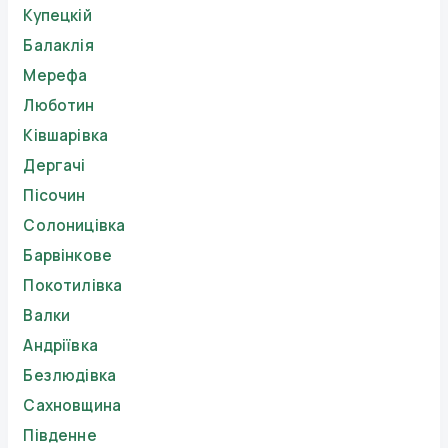
Купецкій
Балаклія
Мерефа
Люботин
Ківшарівка
Дергачі
Пісочин
Солоницівка
Барвінкове
Покотилівка
Валки
Андріївка
Безлюдівка
Сахновщина
Південне