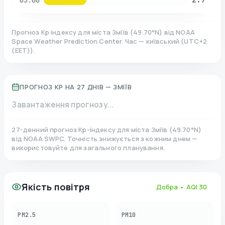
03:00
Прогноз Kp індексу для міста
Зміїв
(
49.70
°N)
від NOAA
Space Weather Prediction Center. Час — київський
(
UTC+2
(EET)
).
ПРОГНОЗ KP НА 27 ДНІВ —
ЗМІЇВ
Завантаження прогнозу...
27-денний прогноз Kp-індексу для міста
Зміїв
(
49.70
°N)
від NOAA SWPC. Точність знижується з кожним днем —
використовуйте для загального планування.
Якість повітря
Добра
• AQI
30
PM2.5
PM10