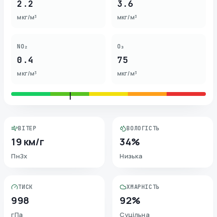
2.2
3.6
мкг/м³
мкг/м³
NO₂
O₃
0.4
75
мкг/м³
мкг/м³
ВІТЕР
ВОЛОГІСТЬ
19 км/г
34%
ПнЗх
Низька
ТИСК
ХМАРНІСТЬ
998
92%
гПа
Суцільна