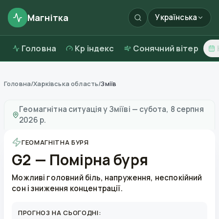
Магнітка
Українська
Головна
Kp індекс
Сонячний вітер
Головна
/
Харківська область
/
Зміїв
Магнітні бурі в
Зміїві
—
погода та якість повітря
Геомагнітна ситуація у
Зміїві
—
субота, 8 серпня
2026 р.
ГЕОМАГНІТНА БУРЯ
G2 — Помірна буря
Можливі головний біль, напруження, неспокійний
сон і зниження концентрації.
ПРОГНОЗ НА СЬОГОДНІ: