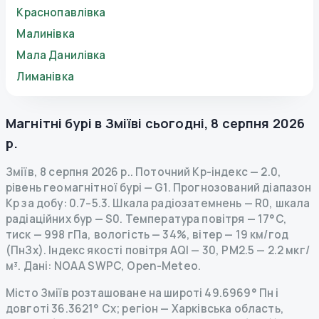
Краснопавлівка
Малинівка
Мала Данилівка
Лиманівка
Магнітні бурі в
Зміїві
сьогодні
,
8 серпня 2026
р.
Зміїв
,
8 серпня 2026 р.
.
Поточний Kp-індекс
—
2.0
,
рівень геомагнітної бурі
— G
1
.
Прогнозований діапазон
Kp за добу: 0.7–5.3.
Шкала радіозатемнень
— R
0
,
шкала
радіаційних бур
— S
0
.
Температура повітря — 17°C,
тиск — 998 гПа, вологість — 34%, вітер — 19 км/год
(ПнЗх).
Індекс якості повітря AQI — 30, PM2.5 — 2.2 мкг/
м³.
Дані
: NOAA SWPC, Open-Meteo.
Місто Зміїв розташоване на широті 49.6969° Пн і
довготі 36.3621° Сх; регіон — Харківська область,