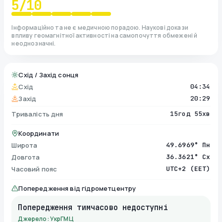
5
/10
Інформаційно та не є медичною порадою. Наукові докази
впливу геомагнітної активності на самопочуття обмежені й
неоднозначні.
Схід / Захід сонця
Схід
04:34
Захід
20:29
Тривалість дня
15год 55хв
Координати
Широта
49.6969° Пн
Довгота
36.3621° Сх
Часовий пояс
UTC+2 (EET)
Попередження від гідрометцентру
Попередження тимчасово недоступні
Джерело: УкрГМЦ