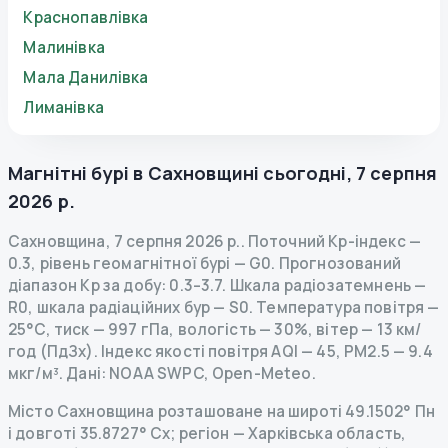
Краснопавлівка
Малинівка
Мала Данилівка
Лиманівка
Магнітні бурі в
Сахновщині
сьогодні
,
7 серпня
2026 р.
Сахновщина
,
7 серпня 2026 р.
.
Поточний Kp-індекс
—
0.3
,
рівень геомагнітної бурі
— G
0
.
Прогнозований
діапазон Kp за добу: 0.3–3.7.
Шкала радіозатемнень
—
R
0
,
шкала радіаційних бур
— S
0
.
Температура повітря —
25°C, тиск — 997 гПа, вологість — 30%, вітер — 13 км/
год (ПдЗх).
Індекс якості повітря AQI — 45, PM2.5 — 9.4
мкг/м³.
Дані
: NOAA SWPC, Open-Meteo.
Місто Сахновщина розташоване на широті 49.1502° Пн
і довготі 35.8727° Сх; регіон — Харківська область,