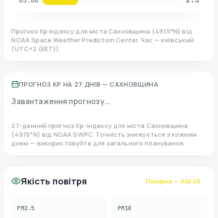
03:00
Прогноз Kp індексу для міста
Сахновщина
(
49.15
°N)
від
NOAA Space Weather Prediction Center. Час — київський
(
UTC+2 (EET)
).
ПРОГНОЗ KP НА 27 ДНІВ —
САХНОВЩИНА
Завантаження прогнозу...
27-денний прогноз Kp-індексу для міста
Сахновщина
(
49.15
°N)
від NOAA SWPC. Точність знижується з кожним
днем — використовуйте для загального планування.
Якість повітря
Помірна
• AQI
45
PM2.5
PM10