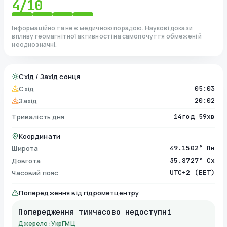
4
/10
Інформаційно та не є медичною порадою. Наукові докази
впливу геомагнітної активності на самопочуття обмежені й
неоднозначні.
Схід / Захід сонця
Схід
05:03
Захід
20:02
Тривалість дня
14год 59хв
Координати
Широта
49.1502° Пн
Довгота
35.8727° Сх
Часовий пояс
UTC+2 (EET)
Попередження від гідрометцентру
Попередження тимчасово недоступні
Джерело: УкрГМЦ