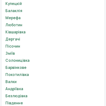
Купецкій
Балаклія
Мерефа
Люботин
Ківшарівка
Дергачі
Пісочин
Зміїв
Солоницівка
Барвінкове
Покотилівка
Валки
Андріївка
Безлюдівка
Південне