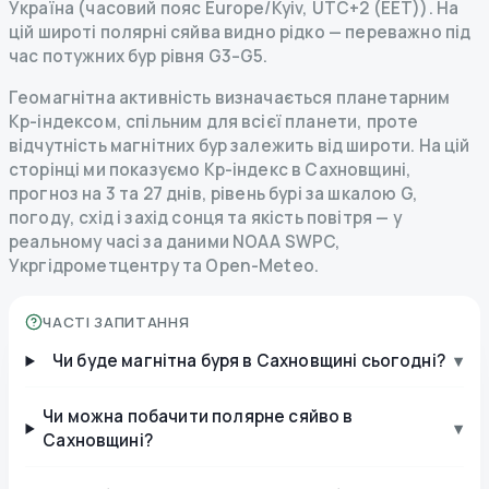
Україна (часовий пояс Europe/Kyiv, UTC+2 (EET)). На
цій широті полярні сяйва видно рідко — переважно під
час потужних бур рівня G3–G5.
Геомагнітна активність визначається планетарним
Kp-індексом, спільним для всієї планети, проте
відчутність магнітних бур залежить від широти. На цій
сторінці ми показуємо Kp-індекс в Сахновщині,
прогноз на 3 та 27 днів, рівень бурі за шкалою G,
погоду, схід і захід сонця та якість повітря — у
реальному часі за даними NOAA SWPC,
Укргідрометцентру та Open-Meteo.
ЧАСТІ ЗАПИТАННЯ
Чи буде магнітна буря в Сахновщині сьогодні?
▾
Чи можна побачити полярне сяйво в
▾
Сахновщині?