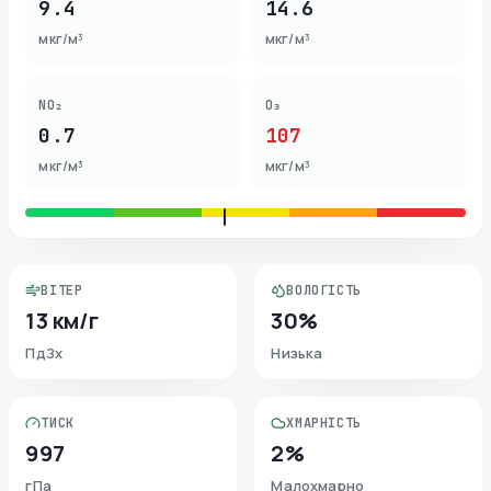
9.4
14.6
мкг/м³
мкг/м³
NO₂
O₃
0.7
107
мкг/м³
мкг/м³
ВІТЕР
ВОЛОГІСТЬ
13 км/г
30%
ПдЗх
Низька
ТИСК
ХМАРНІСТЬ
997
2%
гПа
Малохмарно