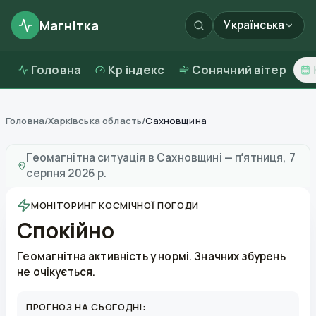
Магнітка
Українська
Головна
Kp індекс
Сонячний вітер
Головна
/
Харківська область
/
Сахновщина
Магнітні бурі в
Сахновщині
—
погода та якість повіт
Геомагнітна ситуація в
Сахновщині
—
пʼятниця, 7
серпня 2026 р.
МОНІТОРИНГ КОСМІЧНОЇ ПОГОДИ
Спокійно
Геомагнітна активність у нормі. Значних збурень
не очікується.
ПРОГНОЗ НА СЬОГОДНІ: