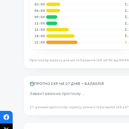
1.
03:00
1.
06:00
1.
09:00
1.
12:00
2.
15:00
3.
18:00
3.
21:00
Прогноз Kp індексу для міста
Балаклія
(
49.46
°N)
від NOAA
ПРОГНОЗ KP НА 27 ДНІВ —
БАЛАКЛІЯ
Завантаження прогнозу...
27-денний прогноз Kp-індексу для міста
Балаклія
(
49.46
°