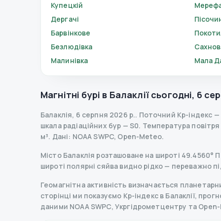
Купецкій
Мереф
Дергачі
Пісочи
Барвінкове
Покоти
Безлюдівка
Сахно
Малинівка
Мала Д
Магнітні бурі в
Балаклії
сьогодні
,
6 сер
Балаклія
,
6 серпня 2026 р.
.
Поточний Kp-індекс
—
шкала радіаційних бур
— S
0
.
Температура повітря —
м³.
Дані
: NOAA SWPC, Open-Meteo.
Місто Балаклія розташоване на широті 49.4560° Пн 
широті полярні сяйва видно рідко — переважно пі
Геомагнітна активність визначається планетарним
сторінці ми показуємо Kp-індекс в Балаклії, прогно
даними NOAA SWPC, Укргідрометцентру та Open-