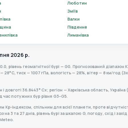
а
Люботин
н
Зміїв
лівка
Валки
вщина
Південне
анилівка
Лиманівка
пня 2026 р.
0.0
,
рівень геомагнітної бурі
— G
0
.
Прогнозований діапазон Kp 
 28°C, тиск — 1007 гПа, вологість — 28%, вітер — 8 км/год (Зх
і довготі 36.8443° Сх; регіон — Харківська область, Україна 
д час потужних бур рівня G3–G5.
 Kp-індексом, спільним для всієї планети, проте відчутніст
з на 3 та 27 днів, рівень бурі за шкалою G, погоду, схід і захі
Meteo.