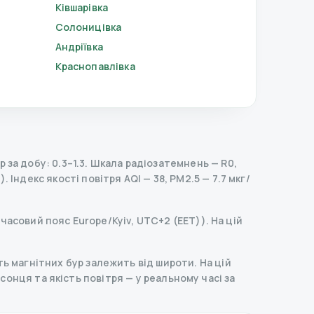
Ківшарівка
Солоницівка
Андріївка
Краснопавлівка
за добу: 0.3–1.3.
Шкала радіозатемнень
— R
0
,
).
Індекс якості повітря AQI — 38, PM2.5 — 7.7 мкг/
(часовий пояс Europe/Kyiv, UTC+2 (EET)). На цій
ь магнітних бур залежить від широти. На цій
д сонця та якість повітря — у реальному часі за