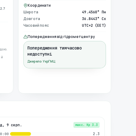
Координати
2.7
Широта
49.4560° Пн
Довгота
36.8443° Сх
Часовий пояс
UTC+2 (EET)
Попередження від гідрометцентру
Попередження тимчасово
дою.
недоступні
 й
Джерело: УкрГМЦ
нд, 9 серп.
макс. Kp
3.3
2.3
00:00