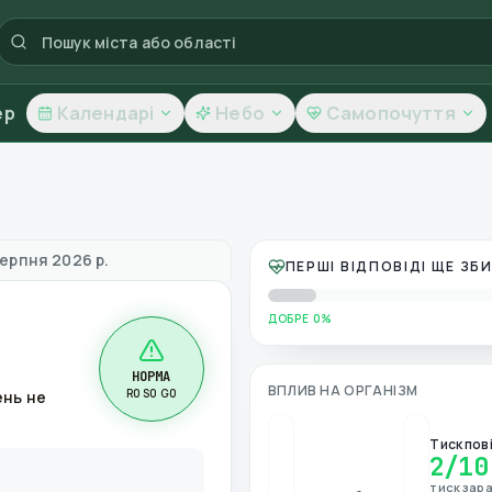
ер
Календарі
Небо
Самопочуття
повітря
серпня 2026 р.
ПЕРШІ ВІДПОВІДІ ЩЕ З
ДОБРЕ 0%
НОРМА
ВПЛИВ НА ОРГАНІЗМ
R0 S0 G0
ень не
Тиск пов
2
/10
тиск зара