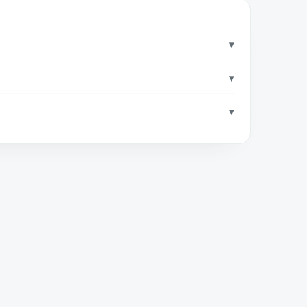
▾
▾
▾