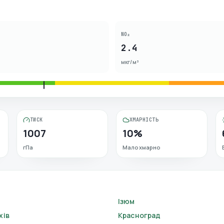
NO₂
2.4
мкг/м³
ТИСК
ХМАРНІСТЬ
1007
10%
гПа
Малохмарно
Ізюм
хів
Красноград