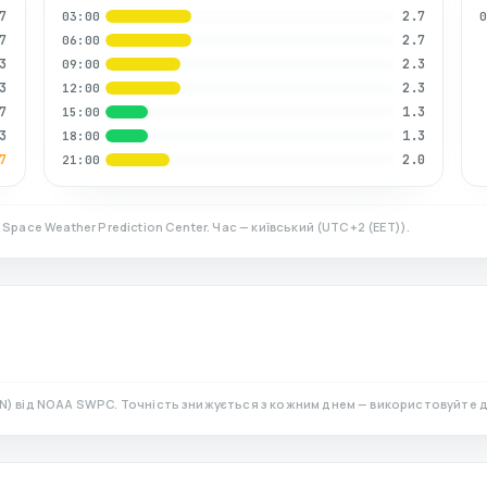
7
2.7
03:00
7
2.7
06:00
3
2.3
09:00
3
2.3
12:00
7
1.3
15:00
3
1.3
18:00
7
2.0
21:00
 Space Weather Prediction Center. Час — київський
(
UTC+2 (EET)
).
N)
від NOAA SWPC. Точність знижується з кожним днем — використовуйте д