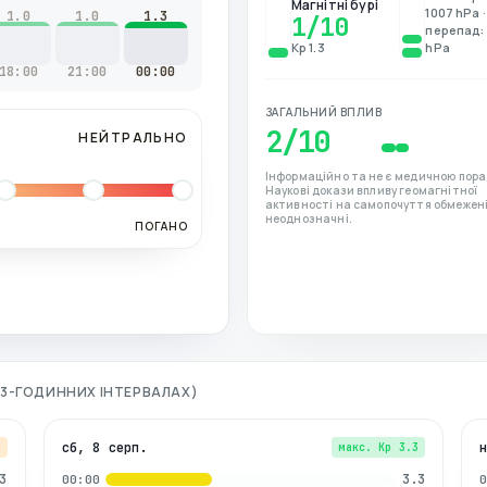
Магнітні бурі
1007 hPa ·
1.0
1.0
1.3
1
/10
перепад: 
Kp 1.3
hPa
18:00
21:00
00:00
ЗАГАЛЬНИЙ ВПЛИВ
2
/10
НЕЙТРАЛЬНО
Інформаційно та не є медичною пора
Наукові докази впливу геомагнітної
активності на самопочуття обмежені
неоднозначні.
ПОГАНО
О 3-ГОДИННИХ ІНТЕРВАЛАХ)
сб, 8 серп.
7
макс. Kp
3.3
3
3.3
00:00