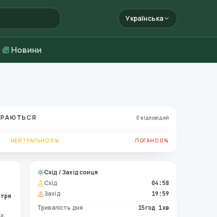
Українська
Новини
БИРАЮТЬСЯ
0 відповідей
НЕЙТРАЛЬНО 0%
ПОГАНО 0%
Схід / Захід сонця
Схід
04:58
Захід
19:59
ітря
Тривалість дня
15год 1хв
з: