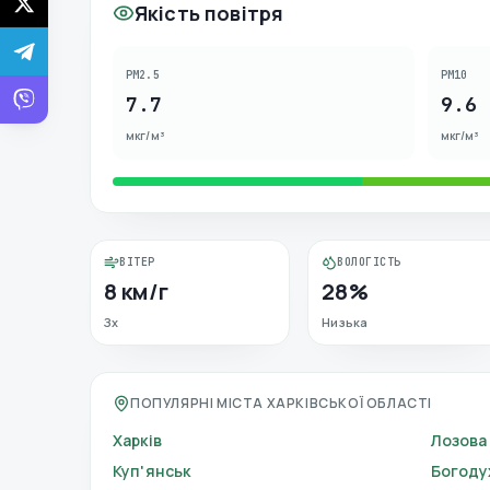
Якість повітря
PM2.5
PM10
7.7
9.6
мкг/м³
мкг/м³
ВІТЕР
ВОЛОГІСТЬ
8 км/г
28%
Зх
Низька
ПОПУЛЯРНІ МІСТА ХАРКІВСЬКОЇ ОБЛАСТІ
Харків
Лозова
Куп'янськ
Богоду