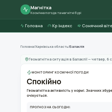
Магнітка
Космічна погода та магнітні бурі
Головна
Kp індекс
Сонячний віт
Головна
/
Харківська область
/
Балаклія
Магнітні бурі в
Балаклії
—
погода та якість 
Геомагнітна ситуація в
Балаклії
—
четвер, 6 
МОНІТОРИНГ КОСМІЧНОЇ ПОГОДИ
Спокійно
Геомагнітна активність у нормі. Значних збур
очікується.
ПРОГНОЗ НА СЬОГОДНІ: