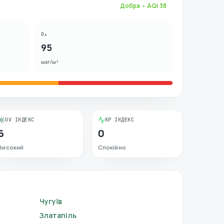
Добра
• AQI
38
O₃
95
мкг/м³
UV ІНДЕКС
KP ІНДЕКС
6
0
Високий
Спокійно
Чугуїв
Златапіль