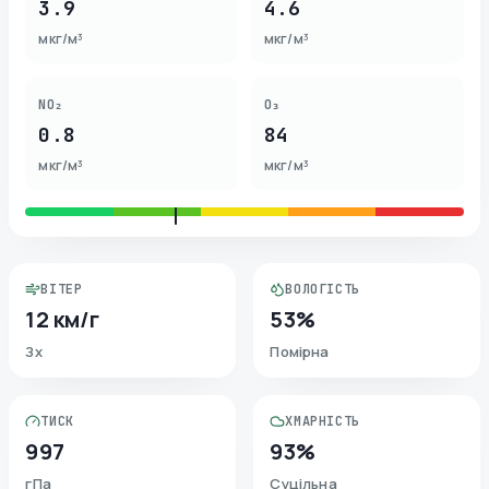
3.9
4.6
мкг/м³
мкг/м³
NO₂
O₃
0.8
84
мкг/м³
мкг/м³
ВІТЕР
ВОЛОГІСТЬ
12 км/г
53%
Зх
Помірна
ТИСК
ХМАРНІСТЬ
997
93%
гПа
Суцільна