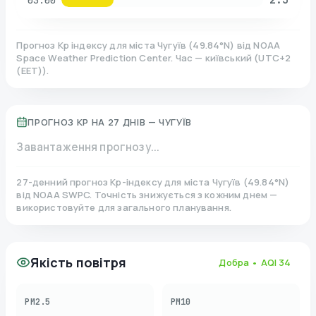
03:00
Прогноз Kp індексу для міста
Чугуїв
(
49.84
°N)
від NOAA
Space Weather Prediction Center. Час — київський
(
UTC+2
(EET)
).
ПРОГНОЗ KP НА 27 ДНІВ —
ЧУГУЇВ
Завантаження прогнозу...
27-денний прогноз Kp-індексу для міста
Чугуїв
(
49.84
°N)
від NOAA SWPC. Точність знижується з кожним днем —
використовуйте для загального планування.
Якість повітря
Добра
• AQI
34
PM2.5
PM10