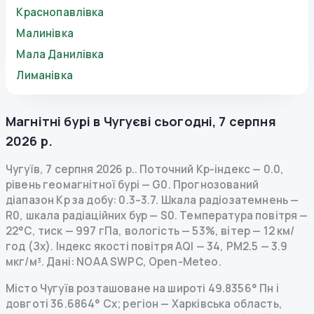
Краснопавлівка
Малинівка
Мала Данилівка
Лиманівка
Магнітні бурі в
Чугуєві
сьогодні
,
7 серпня
2026 р.
Чугуїв
,
7 серпня 2026 р.
.
Поточний Kp-індекс
—
0.0
,
рівень геомагнітної бурі
— G
0
.
Прогнозований
діапазон Kp за добу: 0.3–3.7.
Шкала радіозатемнень
—
R
0
,
шкала радіаційних бур
— S
0
.
Температура повітря —
22°C, тиск — 997 гПа, вологість — 53%, вітер — 12 км/
год (Зх).
Індекс якості повітря AQI — 34, PM2.5 — 3.9
мкг/м³.
Дані
: NOAA SWPC, Open-Meteo.
Місто Чугуїв розташоване на широті 49.8356° Пн і
довготі 36.6864° Сх; регіон — Харківська область,