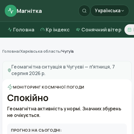
Магнітка
Українська
Головна
Kp індекс
Сонячний вітер
Головна
/
Харківська область
/
Чугуїв
Магнітні бурі в
Чугуєві
—
погода та якість повітря
Геомагнітна ситуація в
Чугуєві
—
пʼятниця, 7
серпня 2026 р.
МОНІТОРИНГ КОСМІЧНОЇ ПОГОДИ
Спокійно
Геомагнітна активність у нормі. Значних збурень
не очікується.
ПРОГНОЗ НА СЬОГОДНІ: