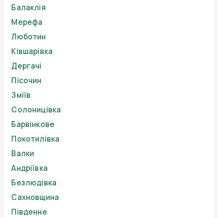
Балаклія
Мерефа
Люботин
Ківшарівка
Дергачі
Пісочин
Зміїв
Солоницівка
Барвінкове
Покотилівка
Валки
Андріївка
Безлюдівка
Сахновщина
Південне