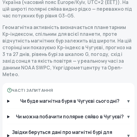
Україна (часовий пояс Europe/Kyiv, UTC+2 (EET)). На
цій широті полярні сяйва видно рідко — переважно під
час потужних бур рівня G3–G5.
Геомагнітна активність визначається планетарним
Kp-індексом, спільним для всієї планети, проте
відчутність магнітних бур залежить від широти. На цій
сторінці ми показуємо Kp-індекс в Чугуєві, прогноз на
3 та 27 днів, рівень бурі за шкалою G, погоду, схід і
захід сонця та якість повітря — у реальному часі за
даними NOAA SWPC, Укргідрометцентру та Open-
Meteo.
ЧАСТІ ЗАПИТАННЯ
Чи буде магнітна буря в Чугуєві сьогодні?
▾
Чи можна побачити полярне сяйво в Чугуєві?
▾
Звідки беруться дані про магнітні бурі для
▾