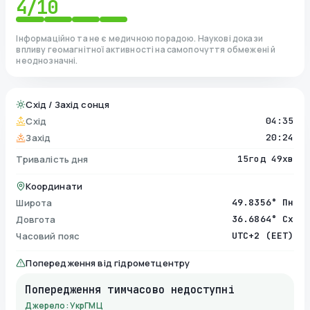
4
/10
Інформаційно та не є медичною порадою. Наукові докази
впливу геомагнітної активності на самопочуття обмежені й
неоднозначні.
Схід / Захід сонця
Схід
04:35
Захід
20:24
Тривалість дня
15год 49хв
Координати
Широта
49.8356° Пн
Довгота
36.6864° Сх
Часовий пояс
UTC+2 (EET)
Попередження від гідрометцентру
Попередження тимчасово недоступні
Джерело: УкрГМЦ