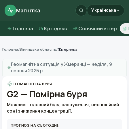
Магнітка
Українська
Головна
Kp індекс
Сонячний вітер
Головна
/
Вінницька область
/
Жмеринка
Магнітні бурі в
Жмеринці
—
погода та якість повітря
Геомагнітна ситуація у
Жмеринці
—
неділя, 9
серпня 2026 р.
ГЕОМАГНІТНА БУРЯ
G2 — Помірна буря
Можливі головний біль, напруження, неспокійний
сон і зниження концентрації.
ПРОГНОЗ НА СЬОГОДНІ: