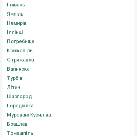
Гнівань
Ямпіль
Немирів
Іллінці
Погребище
Крижопіль
Стрижавка
Вапнярка
Турбів
Літин
Шаргород
Городківка
Муровані Курилівці
Брацлав
Томашпіль