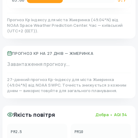
03:00
Прогноз Kp індексу для міста
Жмеринка
(
49.04
°N)
від
NOAA Space Weather Prediction Center. Час — київський
(
UTC+2 (EET)
).
ПРОГНОЗ KP НА 27 ДНІВ —
ЖМЕРИНКА
Завантаження прогнозу...
27-денний прогноз Kp-індексу для міста
Жмеринка
(
49.04
°N)
від NOAA SWPC. Точність знижується з кожним
днем — використовуйте для загального планування.
Якість повітря
Добра
• AQI
34
PM2.5
PM10