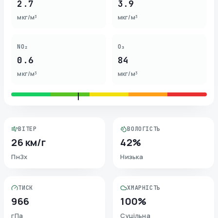
2.7
3.9
мкг/м³
мкг/м³
NO₂
O₃
0.6
84
мкг/м³
мкг/м³
ВІТЕР
ВОЛОГІСТЬ
26 км/г
42%
ПнЗх
Низька
ТИСК
ХМАРНІСТЬ
966
100%
гПа
Суцільна