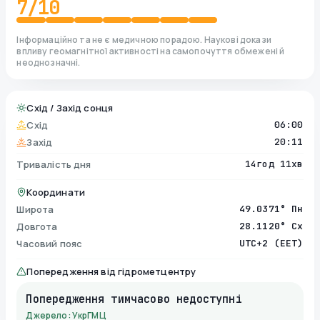
7
/10
Інформаційно та не є медичною порадою. Наукові докази
впливу геомагнітної активності на самопочуття обмежені й
неоднозначні.
Схід / Захід сонця
Схід
06:00
Захід
20:11
Тривалість дня
14год 11хв
Координати
Широта
49.0371° Пн
Довгота
28.1120° Сх
Часовий пояс
UTC+2 (EET)
Попередження від гідрометцентру
Попередження тимчасово недоступні
Джерело: УкрГМЦ