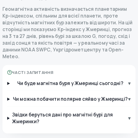
Геомагнітна активність визначається планетарним
Kp-індексом, спільним для всієї планети, проте
відчутність магнітних бур залежить від широти. На цій
сторінці ми показуємо Kp-індекс у Жмеринці, прогноз
на 3 та 27 днів, рівень бурі за шкалою G, погоду, схід і
захід сонця та якість повітря — у реальному часі за
даними NOAA SWPC, Укргідрометцентру та Open-
Meteo.
ЧАСТІ ЗАПИТАННЯ
Чи буде магнітна буря у Жмеринці сьогодні?
▾
Чи можна побачити полярне сяйво у Жмеринці?
▾
Звідки беруться дані про магнітні бурі для
▾
Жмеринки?