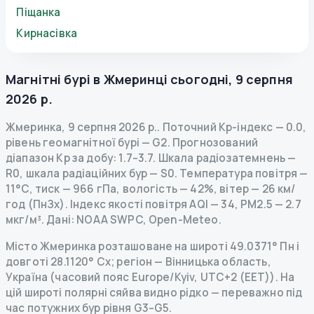
Піщанка
Кирнасівка
Магнітні бурі в
Жмеринці
сьогодні
,
9 серпня
2026 р.
Жмеринка
,
9 серпня 2026 р.
.
Поточний Kp-індекс
—
0.0
,
рівень геомагнітної бурі
— G
2
.
Прогнозований
діапазон Kp за добу: 1.7–3.7.
Шкала радіозатемнень
—
R
0
,
шкала радіаційних бур
— S
0
.
Температура повітря —
11°C, тиск — 966 гПа, вологість — 42%, вітер — 26 км/
год (ПнЗх).
Індекс якості повітря AQI — 34, PM2.5 — 2.7
мкг/м³.
Дані
: NOAA SWPC, Open-Meteo.
Місто Жмеринка розташоване на широті 49.0371° Пн і
довготі 28.1120° Сх; регіон — Вінницька область,
Україна (часовий пояс Europe/Kyiv, UTC+2 (EET)). На
цій широті полярні сяйва видно рідко — переважно під
час потужних бур рівня G3–G5.