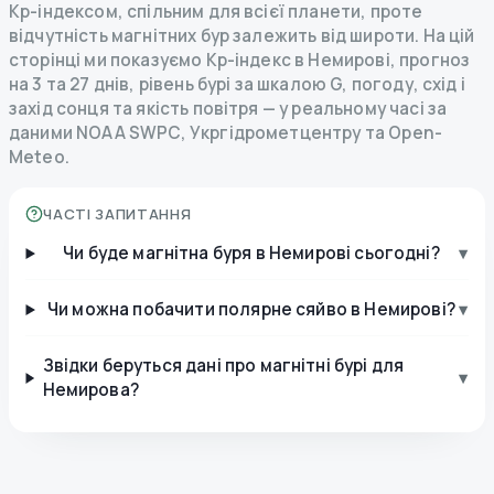
Kp-індексом, спільним для всієї планети, проте
відчутність магнітних бур залежить від широти. На цій
сторінці ми показуємо Kp-індекс в Немирові, прогноз
на 3 та 27 днів, рівень бурі за шкалою G, погоду, схід і
захід сонця та якість повітря — у реальному часі за
даними NOAA SWPC, Укргідрометцентру та Open-
Meteo.
ЧАСТІ ЗАПИТАННЯ
Чи буде магнітна буря в Немирові сьогодні?
▾
Чи можна побачити полярне сяйво в Немирові?
▾
Звідки беруться дані про магнітні бурі для
▾
Немирова?