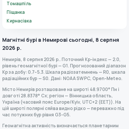
Томашпіль
Піщанка
Кирнасівка
Магнітні бурі в
Немирові
сьогодні
,
8 серпня
2026 р.
Немирів
,
8 серпня 2026 р.
.
Поточний Kp-індекс
—
2.0
,
рівень геомагнітної бурі
— G
1
.
Прогнозований діапазон
Kp за добу: 0.7–5.3.
Шкала радіозатемнень
— R
0
,
шкала
радіаційних бур
— S
0
.
Дані
: NOAA SWPC, Open-Meteo.
Місто Немирів розташоване на широті 48.9700° Пн і
довготі 28.8378° Сх; регіон — Вінницька область,
Україна (часовий пояс Europe/Kyiv, UTC+2 (EET)). На
цій широті полярні сяйва видно рідко — переважно під
час потужних бур рівня G3–G5.
Геомагнітна активність визначається планетарним