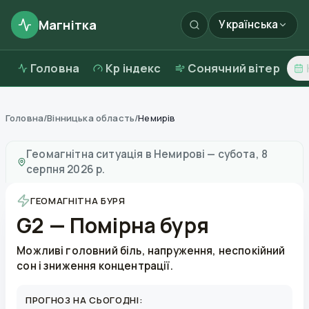
Магнітка
Українська
Головна
Kp індекс
Сонячний вітер
Головна
/
Вінницька область
/
Немирів
Магнітні бурі в
Немирові
—
погода та якість повітря
Геомагнітна ситуація в
Немирові
—
субота, 8
серпня 2026 р.
ГЕОМАГНІТНА БУРЯ
G2 — Помірна буря
Можливі головний біль, напруження, неспокійний
сон і зниження концентрації.
ПРОГНОЗ НА СЬОГОДНІ: