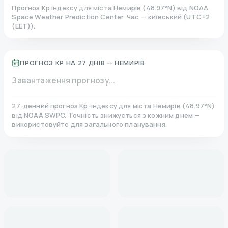
Прогноз Kp індексу для міста
Немирів
(
48.97
°N)
від NOAA
Space Weather Prediction Center. Час — київський
(
UTC+2
(EET)
).
ПРОГНОЗ KP НА 27 ДНІВ —
НЕМИРІВ
Завантаження прогнозу...
27-денний прогноз Kp-індексу для міста
Немирів
(
48.97
°N)
від NOAA SWPC. Точність знижується з кожним днем —
використовуйте для загального планування.