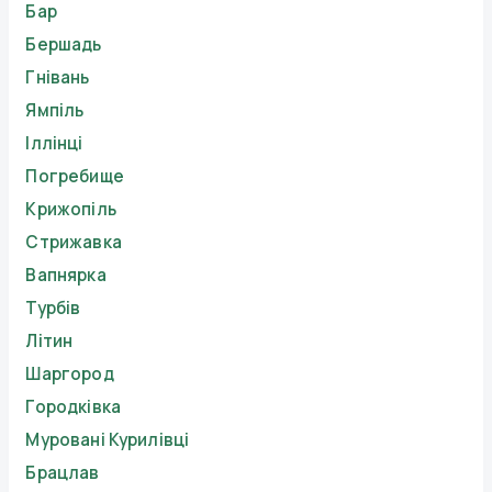
Бар
Бершадь
Гнівань
Ямпіль
Іллінці
Погребище
Крижопіль
Стрижавка
Вапнярка
Турбів
Літин
Шаргород
Городківка
Муровані Курилівці
Брацлав