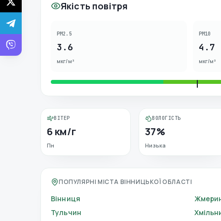
Якість повітря
PM2.5
PM10
3.6
4.7
мкг/м³
мкг/м³
ВІТЕР
ВОЛОГІСТЬ
6 км/г
37%
Пн
Низька
ПОПУЛЯРНІ МІСТА ВІННИЦЬКОЇ ОБЛАСТІ
Вінниця
Жмери
Тульчин
Хмільн