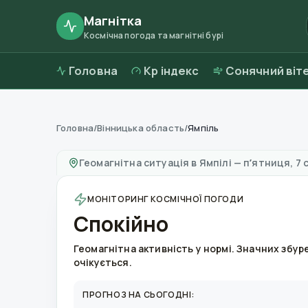
Магнітка
Космічна погода та магнітні бурі
Головна
Kp індекс
Сонячний віт
Головна
/
Вінницька область
/
Ямпіль
Магнітні бурі в
Ямпілі
—
погода та якість по
Геомагнітна ситуація в
Ямпілі
—
пʼятниця, 7 
МОНІТОРИНГ КОСМІЧНОЇ ПОГОДИ
Спокійно
Геомагнітна активність у нормі. Значних збур
очікується.
ПРОГНОЗ НА СЬОГОДНІ: