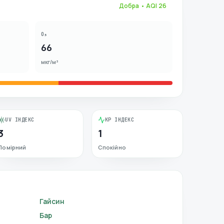
Добра
• AQI
26
O₃
66
мкг/м³
UV ІНДЕКС
KP ІНДЕКС
3
1
Помірний
Спокійно
Гайсин
Бар