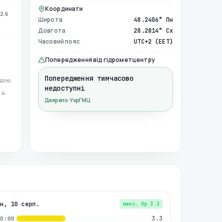
Координати
2.6
Широта
48.2406° Пн
Довгота
28.2814° Сх
Часовий пояс
UTC+2 (EET)
Попередження від гідрометцентру
Попередження тимчасово
дою.
недоступні
 й
Джерело: УкрГМЦ
пн, 10 серп.
макс. Kp
3.3
3.3
00:00