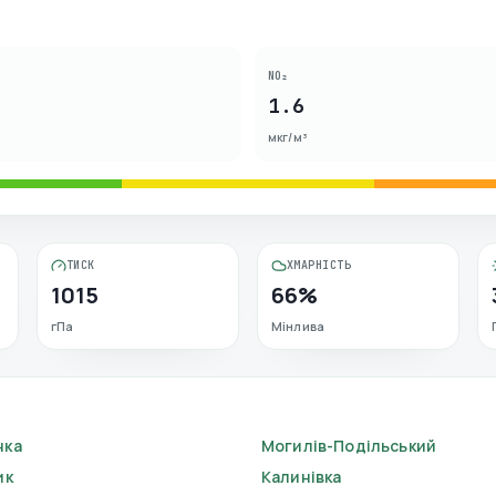
NO₂
1.6
мкг/м³
ТИСК
ХМАРНІСТЬ
1015
66%
гПа
Мінлива
нка
Могилів-Подільський
ик
Калинівка