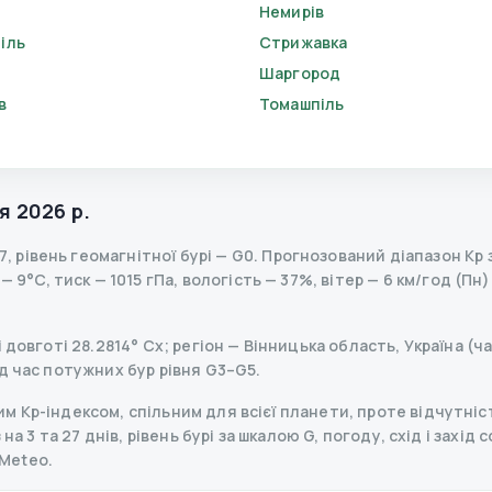
ь
Немирів
іль
Стрижавка
Шаргород
в
Томашпіль
я 2026 р.
7
,
рівень геомагнітної бурі
— G
0
.
Прогнозований діапазон Kp за
9°C, тиск — 1015 гПа, вологість — 37%, вітер — 6 км/год (Пн)
довготі 28.2814° Сх; регіон — Вінницька область, Україна (ча
д час потужних бур рівня G3–G5.
 Kp-індексом, спільним для всієї планети, проте відчутніст
на 3 та 27 днів, рівень бурі за шкалою G, погоду, схід і захід 
Meteo.