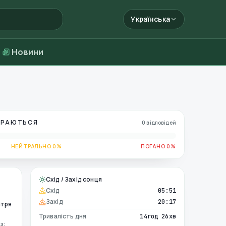
Українська
Новини
БИРАЮТЬСЯ
0 відповідей
НЕЙТРАЛЬНО 0%
ПОГАНО 0%
Схід / Захід сонця
Схід
05:51
Захід
20:17
ітря
Тривалість дня
14год 26хв
з: