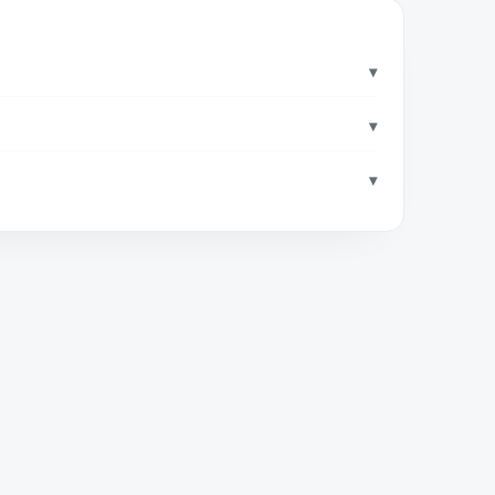
▾
▾
▾