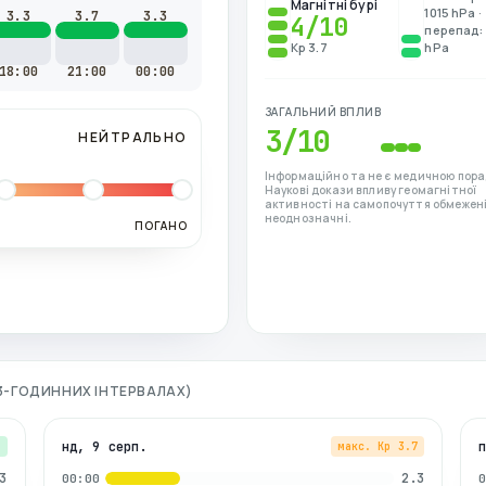
Магнітні бурі
1015 hPa ·
3.3
3.7
3.3
4
/10
перепад: 
Kp 3.7
hPa
18:00
21:00
00:00
ЗАГАЛЬНИЙ ВПЛИВ
3
/10
НЕЙТРАЛЬНО
Інформаційно та не є медичною пора
Наукові докази впливу геомагнітної
активності на самопочуття обмежені
неоднозначні.
ПОГАНО
О 3-ГОДИННИХ ІНТЕРВАЛАХ)
нд, 9 серп.
3
макс. Kp
3.7
3
2.3
00:00