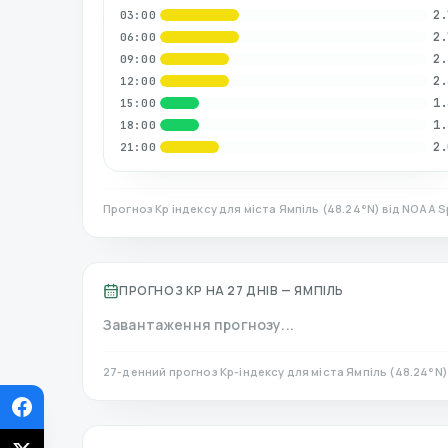
2.
03:00
2.
06:00
2.
09:00
2.
12:00
1.
15:00
1.
18:00
2.
21:00
Прогноз Kp індексу для міста
Ямпіль
(
48.24
°N)
від NOAA S
ПРОГНОЗ KP НА 27 ДНІВ —
ЯМПІЛЬ
Завантаження прогнозу...
27-денний прогноз Kp-індексу для міста
Ямпіль
(
48.24
°N