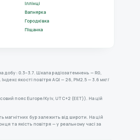
Іллінці
Вапнярка
Городківка
Піщанка
 добу: 0.3–3.7.
Шкала радіозатемнень
— R
0
,
.
Індекс якості повітря AQI — 26, PM2.5 — 3.6 мкг/
совий пояс Europe/Kyiv, UTC+2 (EET)). На цій
ь магнітних бур залежить від широти. На цій
сонця та якість повітря — у реальному часі за