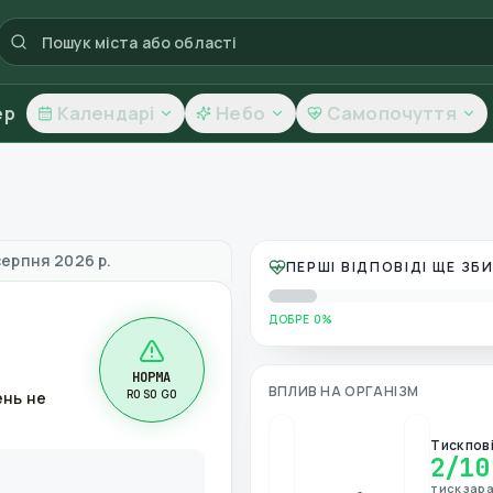
ер
Календарі
Небо
Самопочуття
вітря
серпня 2026 р.
ПЕРШІ ВІДПОВІДІ ЩЕ З
ДОБРЕ 0%
НОРМА
ВПЛИВ НА ОРГАНІЗМ
R0 S0 G0
ень не
Тиск пов
2
/10
тиск зара