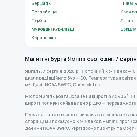
Бершадь
Гніван
Погребище
Крижоп
Турбів
Літин
Муровані Курилівці
Брацла
Кирнасівка
Магнітні бурі в
Ямпілі
сьогодні
,
7 серпн
Ямпіль
,
7 серпня 2026 р.
.
Поточний Kp-індекс
—
0.
шкала радіаційних бур
— S
0
.
Температура повітря — 
м³.
Дані
: NOAA SWPC, Open-Meteo.
Місто Ямпіль розташоване на широті 48.2406° Пн і 
широті полярні сяйва видно рідко — переважно пі
Геомагнітна активність визначається планетарним
сторінці ми показуємо Kp-індекс в Ямпілі, прогноз 
даними NOAA SWPC, Укргідрометцентру та Open-