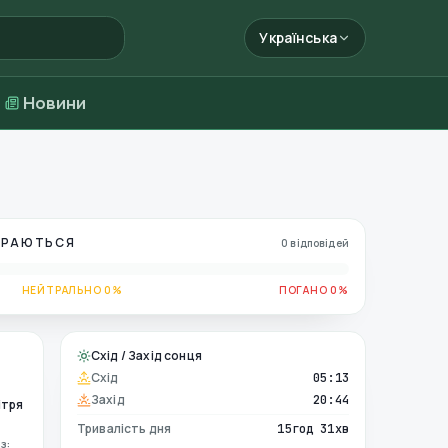
Українська
Новини
БИРАЮТЬСЯ
0 відповідей
НЕЙТРАЛЬНО 0%
ПОГАНО 0%
Схід / Захід сонця
Схід
05:13
Захід
20:44
ітря
Тривалість дня
15год 31хв
з: