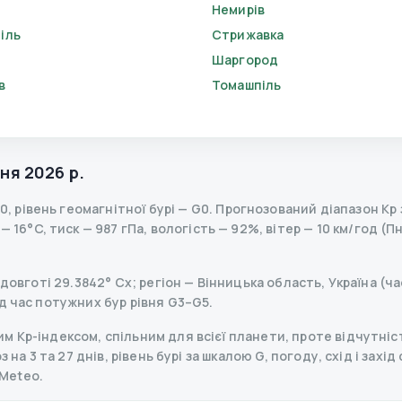
Немирів
іль
Стрижавка
Шаргород
в
Томашпіль
ня 2026 р.
.0
,
рівень геомагнітної бурі
— G
0
.
Прогнозований діапазон Kp за
 16°C, тиск — 987 гПа, вологість — 92%, вітер — 10 км/год (Пн
довготі 29.3842° Сх; регіон — Вінницька область, Україна (ча
д час потужних бур рівня G3–G5.
 Kp-індексом, спільним для всієї планети, проте відчутніст
 на 3 та 27 днів, рівень бурі за шкалою G, погоду, схід і захі
Meteo.