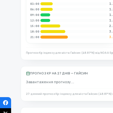
1.
03:00
1.
06:00
1.
09:00
1.
12:00
2.
15:00
3.
18:00
3.
21:00
Прогноз Kp індексу для міста
Гайсин
(
48.81
°N)
від NOAA Sp
ПРОГНОЗ KP НА 27 ДНІВ —
ГАЙСИН
Завантаження прогнозу...
27-денний прогноз Kp-індексу для міста
Гайсин
(
48.81
°N)