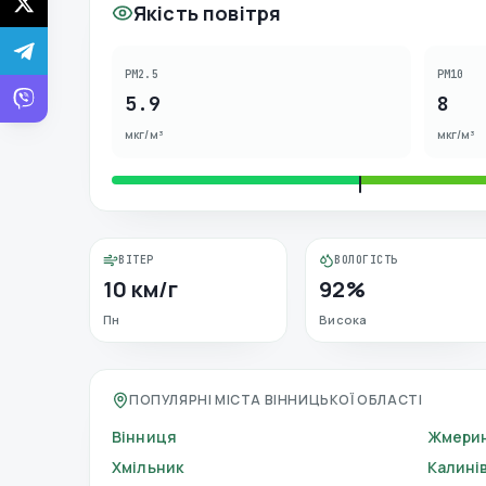
Якість повітря
PM2.5
PM10
5.9
8
мкг/м³
мкг/м³
ВІТЕР
ВОЛОГІСТЬ
10 км/г
92%
Пн
Висока
ПОПУЛЯРНІ МІСТА ВІННИЦЬКОЇ ОБЛАСТІ
Вінниця
Жмери
Хмільник
Калині