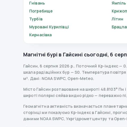
Гнівань
Ямпіль
Погребище
Крижоп
Турбів
Літин
Муровані Курилівці
Брацла
Кирнасівка
Магнітні бурі в
Гайсині
сьогодні
,
6 серп
Гайсин
,
6 серпня 2026 р.
.
Поточний Kp-індекс
—
0
шкала радіаційних бур
— S
0
.
Температура повітря —
м³.
Дані
: NOAA SWPC, Open-Meteo.
Місто Гайсин розташоване на широті 48.8103° Пн і 
широті полярні сяйва видно рідко — переважно пі
Геомагнітна активність визначається планетарним
сторінці ми показуємо Kp-індекс в Гайсині, прогноз
даними NOAA SWPC, Укргідрометцентру та Open-