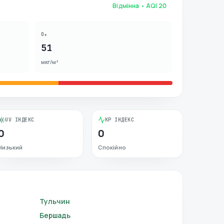
Відмінна
• AQI
20
O₃
51
мкг/м³
UV ІНДЕКС
KP ІНДЕКС
0
0
Низький
Спокійно
Тульчин
Бершадь