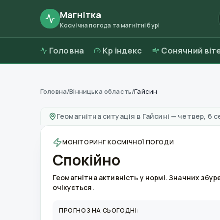
Магнітка
Космічна погода та магнітні бурі
Головна
Kp індекс
Сонячний віт
Головна
/
Вінницька область
/
Гайсин
Магнітні бурі в
Гайсині
—
погода та якість п
Геомагнітна ситуація в
Гайсині
—
четвер, 6 с
МОНІТОРИНГ КОСМІЧНОЇ ПОГОДИ
Спокійно
Геомагнітна активність у нормі. Значних збур
очікується.
ПРОГНОЗ НА СЬОГОДНІ: