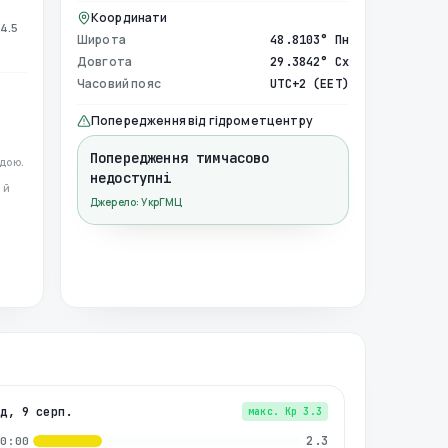
Координати
4.5
Широта
48.8103° Пн
Довгота
29.3842° Сх
Часовий пояс
UTC+2 (EET)
Попередження від гідрометцентру
Попередження тимчасово
дою.
недоступні
 й
Джерело: УкрГМЦ
нд, 9 серп.
макс. Kp
3.3
2.3
00:00