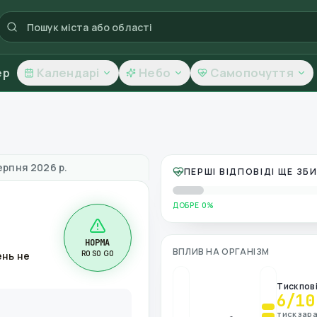
ер
Календарі
Небо
Самопочуття
овітря
ерпня 2026 р.
ПЕРШІ ВІДПОВІДІ ЩЕ З
ДОБРЕ 0%
НОРМА
ВПЛИВ НА ОРГАНІЗМ
R0 S0 G0
ень не
Тиск пов
6
/10
тиск зара