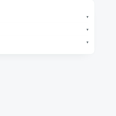
▾
▾
▾