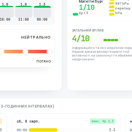
Магнітні бурі
987 hPa ·
1.0
1.0
1.3
1
/10
перепад: 
Kp 1.3
hPa
18:00
21:00
00:00
ЗАГАЛЬНИЙ ВПЛИВ
4
/10
НЕЙТРАЛЬНО
Інформаційно та не є медичною пора
Наукові докази впливу геомагнітної
активності на самопочуття обмежені
неоднозначні.
ПОГАНО
ПО 3-ГОДИННИХ ІНТЕРВАЛАХ)
сб, 8 серп.
7
макс. Kp
3.3
3
3.3
00:00