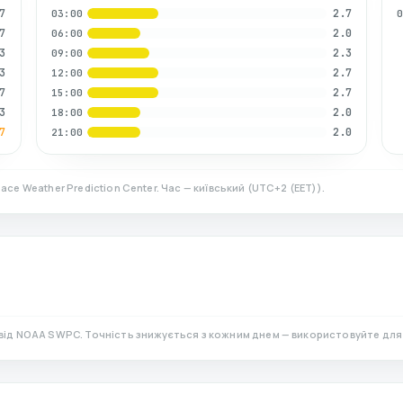
7
2.7
03:00
7
2.0
06:00
3
2.3
09:00
3
2.7
12:00
7
2.7
15:00
3
2.0
18:00
7
2.0
21:00
ace Weather Prediction Center. Час — київський
(
UTC+2 (EET)
).
від NOAA SWPC. Точність знижується з кожним днем — використовуйте для