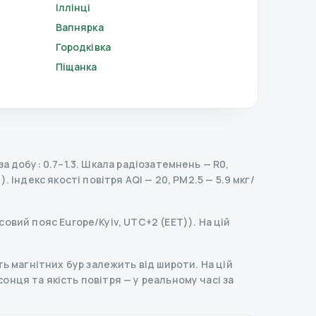
Іллінці
Вапнярка
Городківка
Піщанка
 добу: 0.7–1.3.
Шкала радіозатемнень
— R
0
,
).
Індекс якості повітря AQI — 20, PM2.5 — 5.9 мкг/
совий пояс Europe/Kyiv, UTC+2 (EET)). На цій
ь магнітних бур залежить від широти. На цій
д сонця та якість повітря — у реальному часі за