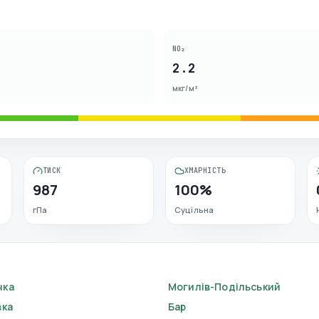
NO₂
2.2
мкг/м³
ТИСК
ХМАРНІСТЬ
987
100%
гПа
Суцільна
нка
Могилів-Подільський
вка
Бар