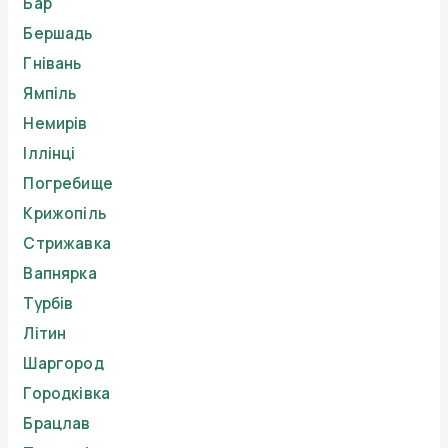
Бар
Бершадь
Гнівань
Ямпіль
Немирів
Іллінці
Погребище
Крижопіль
Стрижавка
Вапнярка
Турбів
Літин
Шаргород
Городківка
Брацлав