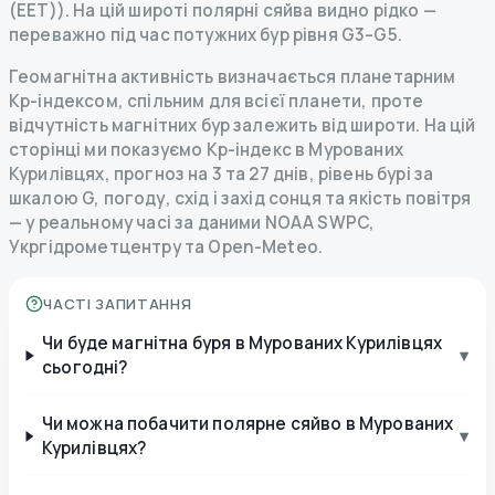
(EET)). На цій широті полярні сяйва видно рідко —
переважно під час потужних бур рівня G3–G5.
Геомагнітна активність визначається планетарним
Kp-індексом, спільним для всієї планети, проте
відчутність магнітних бур залежить від широти. На цій
сторінці ми показуємо Kp-індекс в Мурованих
Курилівцях, прогноз на 3 та 27 днів, рівень бурі за
шкалою G, погоду, схід і захід сонця та якість повітря
— у реальному часі за даними NOAA SWPC,
Укргідрометцентру та Open-Meteo.
ЧАСТІ ЗАПИТАННЯ
Чи буде магнітна буря в Мурованих Курилівцях
▾
сьогодні?
Чи можна побачити полярне сяйво в Мурованих
▾
Курилівцях?