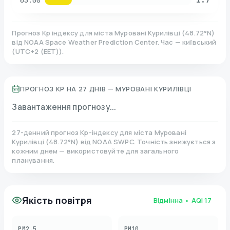
03:00
Прогноз Kp індексу для міста
Муровані Курилівці
(
48.72
°N)
від NOAA Space Weather Prediction Center. Час — київський
(
UTC+2 (EET)
).
ПРОГНОЗ KP НА 27 ДНІВ —
МУРОВАНІ КУРИЛІВЦІ
Завантаження прогнозу...
27-денний прогноз Kp-індексу для міста
Муровані
Курилівці
(
48.72
°N)
від NOAA SWPC. Точність знижується з
кожним днем — використовуйте для загального
планування.
Якість повітря
Відмінна
• AQI
17
PM2.5
PM10