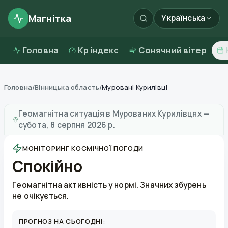
Магнітка
Українська
Головна
Kp індекс
Сонячний вітер
Головна
/
Вінницька область
/
Муровані Курилівці
Магнітні бурі в
Мурованих Курилівцях
—
погода та як
Геомагнітна ситуація в
Мурованих Курилівцях
—
субота, 8 серпня 2026 р.
МОНІТОРИНГ КОСМІЧНОЇ ПОГОДИ
Спокійно
Геомагнітна активність у нормі. Значних збурень
не очікується.
ПРОГНОЗ НА СЬОГОДНІ: