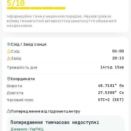
5
/10
Інформаційно та не є медичною порадою. Наукові докази
впливу геомагнітної активності на самопочуття обмежені й
неоднозначні.
Схід / Захід сонця
Схід
06:00
Захід
20:15
Тривалість дня
14год 15хв
Координати
Широта
48.7181° Пн
Довгота
27.5308° Сх
Часовий пояс
UTC+2 (EET)
Попередження від гідрометцентру
Попередження тимчасово недоступні
Джерело: УкрГМЦ