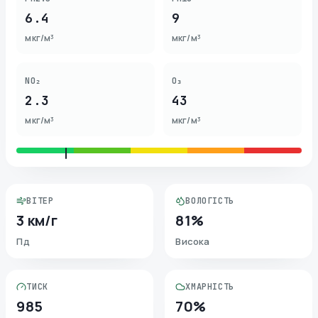
6.4
9
мкг/м³
мкг/м³
NO₂
O₃
2.3
43
мкг/м³
мкг/м³
ВІТЕР
ВОЛОГІСТЬ
3 км/г
81%
Пд
Висока
ТИСК
ХМАРНІСТЬ
985
70%