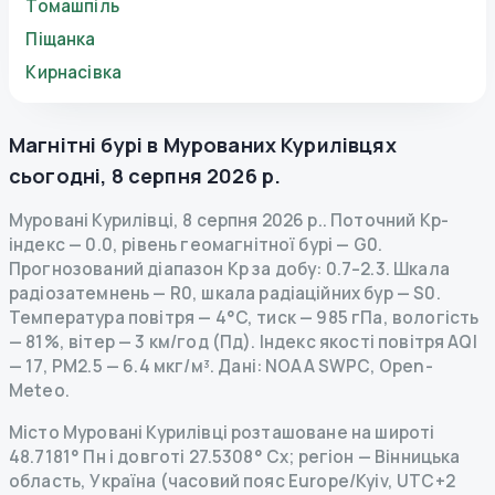
Томашпіль
Піщанка
Кирнасівка
Магнітні бурі в
Мурованих Курилівцях
сьогодні
,
8 серпня 2026 р.
Муровані Курилівці
,
8 серпня 2026 р.
.
Поточний Kp-
індекс
—
0.0
,
рівень геомагнітної бурі
— G
0
.
Прогнозований діапазон Kp за добу: 0.7–2.3.
Шкала
радіозатемнень
— R
0
,
шкала радіаційних бур
— S
0
.
Температура повітря — 4°C, тиск — 985 гПа, вологість
— 81%, вітер — 3 км/год (Пд).
Індекс якості повітря AQI
— 17, PM2.5 — 6.4 мкг/м³.
Дані
: NOAA SWPC, Open-
Meteo.
Місто Муровані Курилівці розташоване на широті
48.7181° Пн і довготі 27.5308° Сх; регіон — Вінницька
область, Україна (часовий пояс Europe/Kyiv, UTC+2