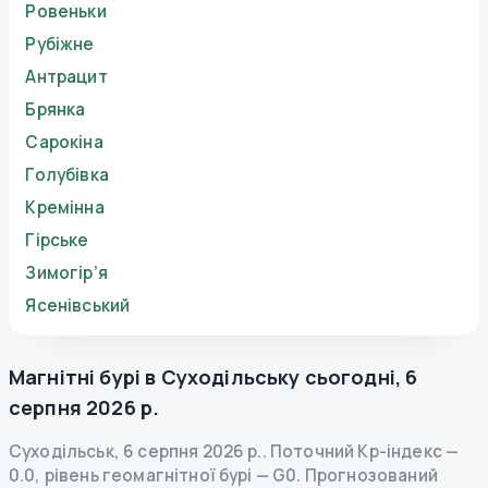
Ровеньки
Рубіжне
Антрацит
Брянка
Сарокіна
Голубівка
Кремінна
Гірське
Зимогір’я
Ясенівський
Магнітні бурі в
Суходільську
сьогодні
,
6
серпня 2026 р.
Суходільськ
,
6 серпня 2026 р.
.
Поточний Kp-індекс
—
0.0
,
рівень геомагнітної бурі
— G
0
.
Прогнозований