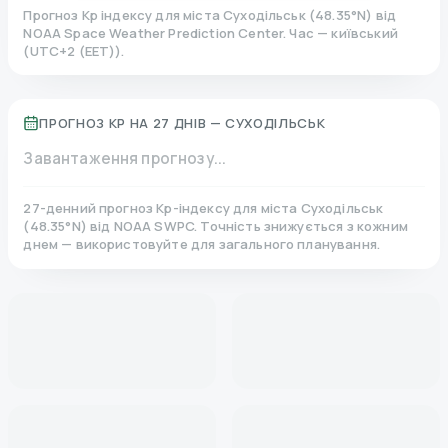
Прогноз Kp індексу для міста
Суходільськ
(
48.35
°N)
від
NOAA Space Weather Prediction Center. Час — київський
(
UTC+2 (EET)
).
ПРОГНОЗ KP НА 27 ДНІВ —
СУХОДІЛЬСЬК
Завантаження прогнозу...
27-денний прогноз Kp-індексу для міста
Суходільськ
(
48.35
°N)
від NOAA SWPC. Точність знижується з кожним
днем — використовуйте для загального планування.