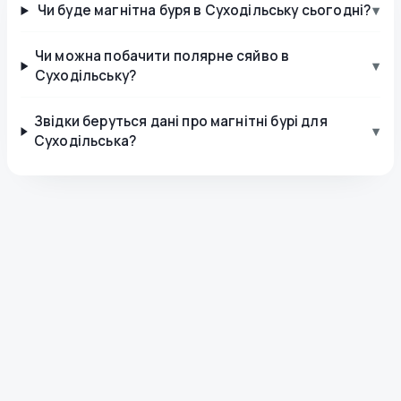
Чи буде магнітна буря в Суходільську сьогодні?
▾
Чи можна побачити полярне сяйво в
▾
Суходільську?
Звідки беруться дані про магнітні бурі для
▾
Суходільська?