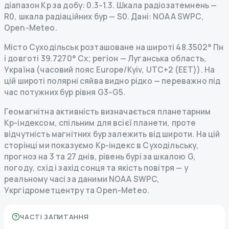
діапазон Kp за добу: 0.3–1.3.
Шкала радіозатемнень
—
R
0
,
шкала радіаційних бур
— S
0
.
Дані
: NOAA SWPC,
Open-Meteo.
Місто Суходільськ розташоване на широті 48.3502° Пн
і довготі 39.7270° Сх; регіон — Луганська область,
Україна (часовий пояс Europe/Kyiv, UTC+2 (EET)). На
цій широті полярні сяйва видно рідко — переважно під
час потужних бур рівня G3–G5.
Геомагнітна активність визначається планетарним
Kp-індексом, спільним для всієї планети, проте
відчутність магнітних бур залежить від широти. На цій
сторінці ми показуємо Kp-індекс в Суходільську,
прогноз на 3 та 27 днів, рівень бурі за шкалою G,
погоду, схід і захід сонця та якість повітря — у
реальному часі за даними NOAA SWPC,
Укргідрометцентру та Open-Meteo.
ЧАСТІ ЗАПИТАННЯ