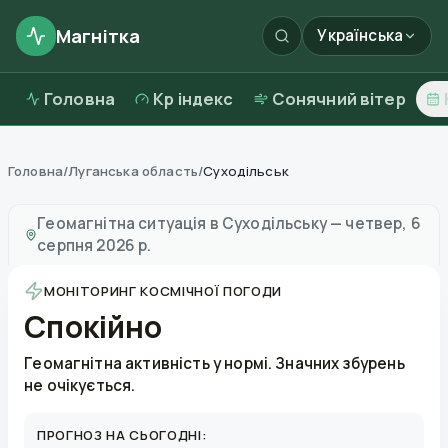
Магнітка
Українська
Головна
Kp індекс
Сонячний вітер
Головна
/
Луганська область
/
Суходільськ
Магнітні бурі в
Суходільську
—
погода та якість пові
Геомагнітна ситуація в
Суходільську
—
четвер, 6
серпня 2026 р.
МОНІТОРИНГ КОСМІЧНОЇ ПОГОДИ
Спокійно
Геомагнітна активність у нормі. Значних збурень
не очікується.
ПРОГНОЗ НА СЬОГОДНІ: