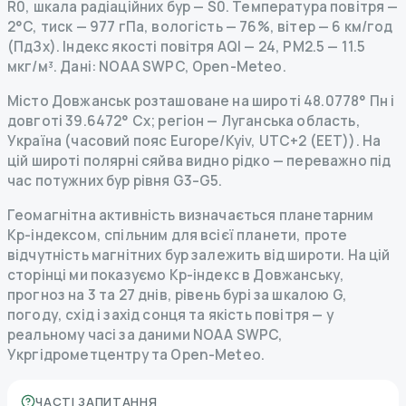
R
0
,
шкала радіаційних бур
— S
0
.
Температура повітря —
2°C, тиск — 977 гПа, вологість — 76%, вітер — 6 км/год
(ПдЗх).
Індекс якості повітря AQI — 24, PM2.5 — 11.5
мкг/м³.
Дані
: NOAA SWPC, Open-Meteo.
Місто Довжанськ розташоване на широті 48.0778° Пн і
довготі 39.6472° Сх; регіон — Луганська область,
Україна (часовий пояс Europe/Kyiv, UTC+2 (EET)). На
цій широті полярні сяйва видно рідко — переважно під
час потужних бур рівня G3–G5.
Геомагнітна активність визначається планетарним
Kp-індексом, спільним для всієї планети, проте
відчутність магнітних бур залежить від широти. На цій
сторінці ми показуємо Kp-індекс в Довжанську,
прогноз на 3 та 27 днів, рівень бурі за шкалою G,
погоду, схід і захід сонця та якість повітря — у
реальному часі за даними NOAA SWPC,
Укргідрометцентру та Open-Meteo.
ЧАСТІ ЗАПИТАННЯ