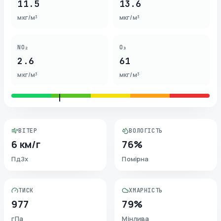
11.5
13.6
мкг/м³
мкг/м³
NO₂
O₃
2.6
61
мкг/м³
мкг/м³
ВІТЕР
ВОЛОГІСТЬ
6 км/г
76%
ПдЗх
Помірна
ТИСК
ХМАРНІСТЬ
977
79%
гПа
Мінлива