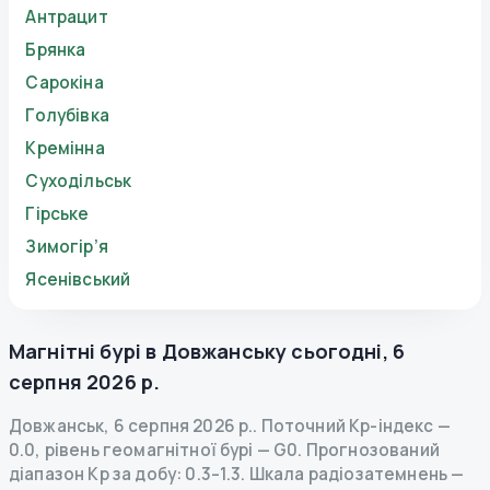
Антрацит
Брянка
Сарокіна
Голубівка
Кремінна
Суходільськ
Гірське
Зимогір’я
Ясенівський
Магнітні бурі в
Довжанську
сьогодні
,
6
серпня 2026 р.
Довжанськ
,
6 серпня 2026 р.
.
Поточний Kp-індекс
—
0.0
,
рівень геомагнітної бурі
— G
0
.
Прогнозований
діапазон Kp за добу: 0.3–1.3.
Шкала радіозатемнень
—