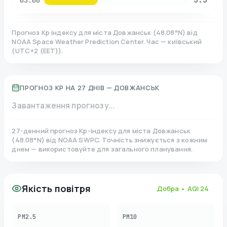
03:00
Прогноз Kp індексу для міста
Довжанськ
(
48.08
°N)
від
NOAA Space Weather Prediction Center. Час — київський
(
UTC+2 (EET)
).
ПРОГНОЗ KP НА 27 ДНІВ —
ДОВЖАНСЬК
Завантаження прогнозу...
27-денний прогноз Kp-індексу для міста
Довжанськ
(
48.08
°N)
від NOAA SWPC. Точність знижується з кожним
днем — використовуйте для загального планування.
Якість повітря
Добра
• AQI
24
PM2.5
PM10