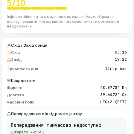
5
/10
Інформаційно та не є медичною порадою. Наукові докази
впливу геомагнітної активності на самопочуття обмежені й
неоднозначні.
Схід / Захід сонця
Схід
05:16
Захід
19:22
Тривалість дня
14год 6хв
Координати
Широта
48.0778° Пн
Довгота
39.6472° Сх
Часовий пояс
UTC+2 (EET)
Попередження від гідрометцентру
Попередження тимчасово недоступні
Джерело: УкрГМЦ