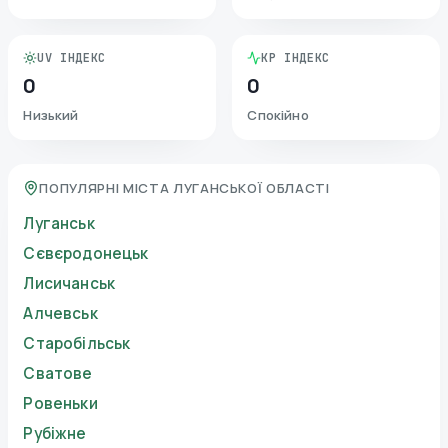
UV ІНДЕКС
KP ІНДЕКС
0
0
Низький
Спокійно
ПОПУЛЯРНІ МІСТА ЛУГАНСЬКОЇ ОБЛАСТІ
Луганськ
Сєвєродонецьк
Лисичанськ
Алчевськ
Старобільськ
Сватове
Ровеньки
Рубіжне