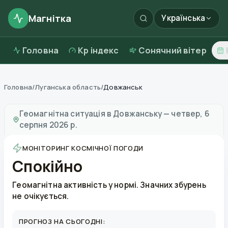
Магнітка
Українська
Головна
Kp індекс
Сонячний вітер
Головна
/
Луганська область
/
Довжанськ
Магнітні бурі в
Довжанську
—
погода та якість повіт
Геомагнітна ситуація в
Довжанську
—
четвер, 6
серпня 2026 р.
МОНІТОРИНГ КОСМІЧНОЇ ПОГОДИ
Спокійно
Геомагнітна активність у нормі. Значних збурень
не очікується.
ПРОГНОЗ НА СЬОГОДНІ: