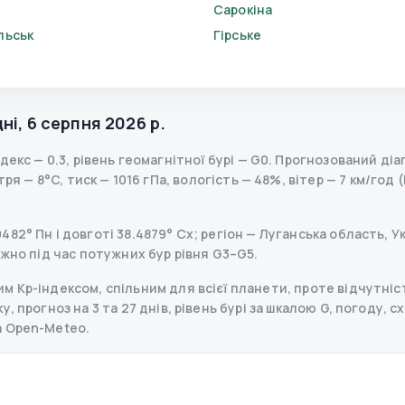
Сарокіна
льськ
Гірське
ні
,
6 серпня 2026 р.
ндекс
—
0.3
,
рівень геомагнітної бурі
— G
0
.
Прогнозований діапа
я — 8°C, тиск — 1016 гПа, вологість — 48%, вітер — 7 км/год 
2° Пн і довготі 38.4879° Сх; регіон — Луганська область, Ук
ажно під час потужних бур рівня G3–G5.
 Kp-індексом, спільним для всієї планети, проте відчутніст
 прогноз на 3 та 27 днів, рівень бурі за шкалою G, погоду, сх
а Open-Meteo.