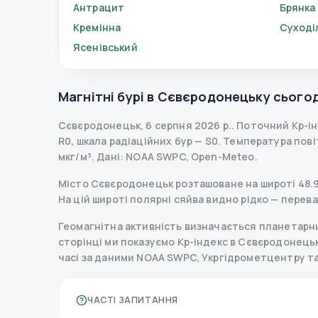
Антрацит
Брянка
Кремінна
Суході
Ясенівський
Магнітні бурі в
Сєвєродонецьку
сьогод
Сєвєродонецьк
,
6 серпня 2026 р.
.
Поточний Kp-і
R
0
,
шкала радіаційних бур
— S
0
.
Температура повітр
мкг/м³.
Дані
: NOAA SWPC, Open-Meteo.
Місто Сєвєродонецьк розташоване на широті 48.948
На цій широті полярні сяйва видно рідко — перев
Геомагнітна активність визначається планетарним
сторінці ми показуємо Kp-індекс в Сєвєродонецьку,
часі за даними NOAA SWPC, Укргідрометцентру т
ЧАСТІ ЗАПИТАННЯ