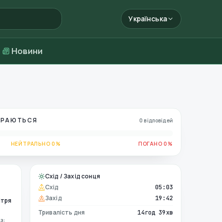
Українська
Новини
БИРАЮТЬСЯ
0 відповідей
НЕЙТРАЛЬНО 0%
ПОГАНО 0%
Схід / Захід сонця
Схід
05:03
Захід
19:42
ітря
Тривалість дня
14год 39хв
з: