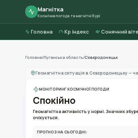
Магнітка
Космічна погода та магнітні бурі
Головна
Kp індекс
Сонячний віт
Головна
/
Луганська область
/
Сєвєродонецьк
Магнітні бурі в
Сєвєродонецьку
—
погода та
Геомагнітна ситуація в
Сєвєродонецьку
—
че
МОНІТОРИНГ КОСМІЧНОЇ ПОГОДИ
Спокійно
Геомагнітна активність у нормі. Значних збур
очікується.
ПРОГНОЗ НА СЬОГОДНІ: