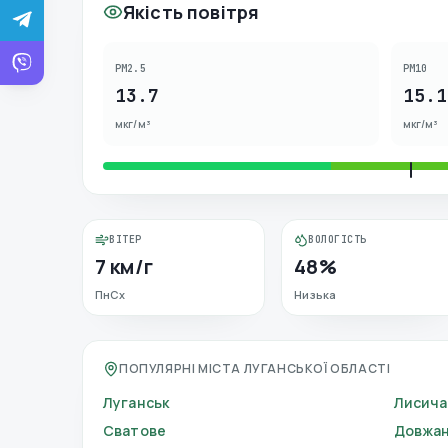
Якість повітря
PM2.5
PM10
13.7
15.1
мкг/м³
мкг/м³
ВІТЕР
ВОЛОГІСТЬ
7 км/г
48%
ПнСх
Низька
ПОПУЛЯРНІ МІСТА ЛУГАНСЬКОЇ ОБЛАСТІ
Луганськ
Лисича
Сватове
Довжан