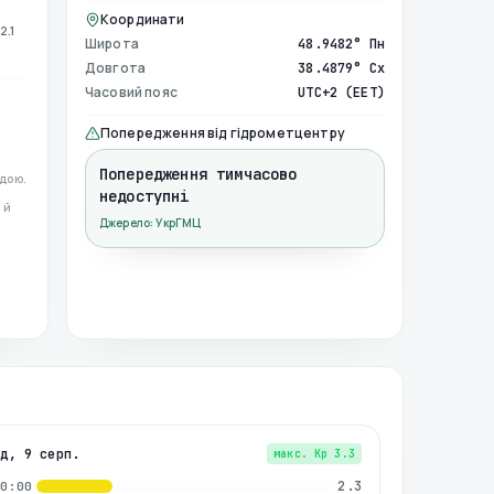
Координати
2.1
Широта
48.9482° Пн
Довгота
38.4879° Сх
Часовий пояс
UTC+2 (EET)
Попередження від гідрометцентру
Попередження тимчасово
дою.
недоступні
 й
Джерело: УкрГМЦ
нд, 9 серп.
макс. Kp
3.3
2.3
00:00