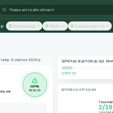
ер
Календарі
Небо
Самопочуття
 якість повітря
твер, 6 серпня 2026 р.
ПЕРШІ ВІДПОВІДІ ЩЕ З
ДОБРЕ 0%
НОРМА
ВПЛИВ НА ОРГАНІЗМ
R0 S0 G0
ень не
Тиск пов
2
/10
тиск зара