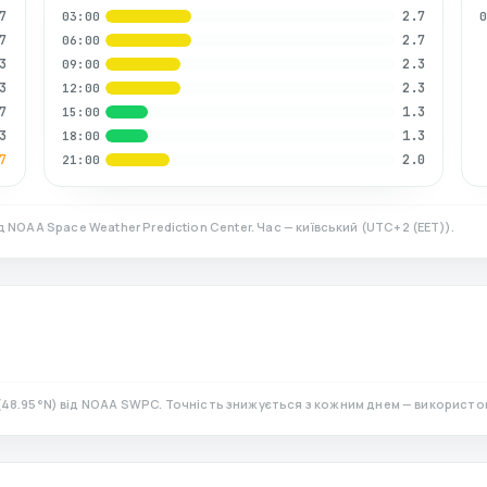
7
2.7
03:00
7
2.7
06:00
3
2.3
09:00
3
2.3
12:00
7
1.3
15:00
3
1.3
18:00
7
2.0
21:00
д NOAA Space Weather Prediction Center. Час — київський
(
UTC+2 (EET)
).
(
48.95
°N)
від NOAA SWPC. Точність знижується з кожним днем — використо