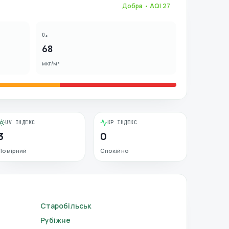
Добра
• AQI
27
O₃
68
мкг/м³
UV ІНДЕКС
KP ІНДЕКС
3
0
Помірний
Спокійно
Старобільськ
Рубіжне