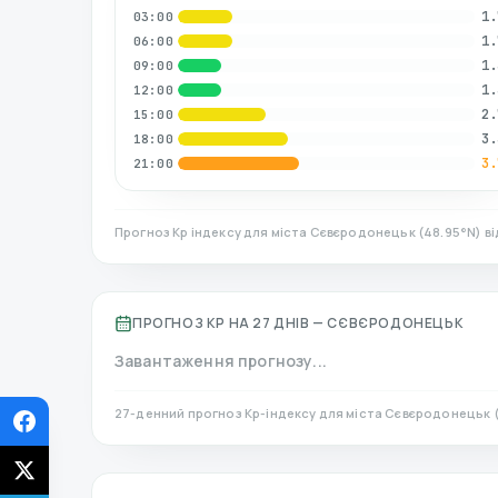
1.
03:00
1.
06:00
1.
09:00
1.
12:00
2.
15:00
3.
18:00
3.
21:00
Прогноз Kp індексу для міста
Сєвєродонецьк
(
48.95
°N)
ві
ПРОГНОЗ KP НА 27 ДНІВ —
СЄВЄРОДОНЕЦЬК
Завантаження прогнозу...
27-денний прогноз Kp-індексу для міста
Сєвєродонецьк