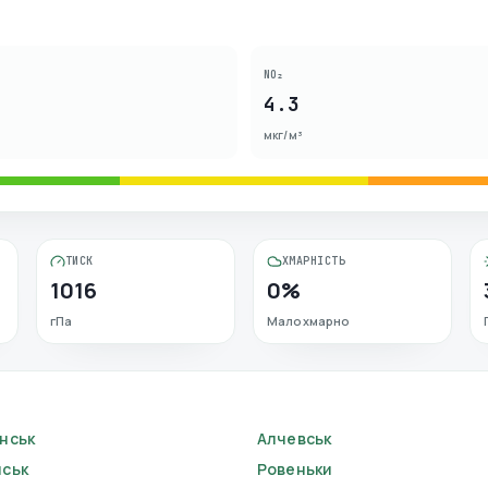
NO₂
4.3
мкг/м³
ТИСК
ХМАРНІСТЬ
1016
0%
гПа
Малохмарно
нськ
Алчевськ
ськ
Ровеньки