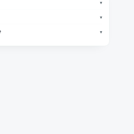
▾
▾
?
▾