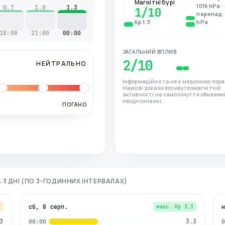
Магнітні бурі
1016 hPa ·
0.7
1.0
1.3
1
/10
перепад: 
Kp 1.3
hPa
18:00
21:00
00:00
ЗАГАЛЬНИЙ ВПЛИВ
2
/10
НЕЙТРАЛЬНО
Інформаційно та не є медичною пора
Наукові докази впливу геомагнітної
активності на самопочуття обмежені
неоднозначні.
ПОГАНО
 3 ДНІ (ПО 3-ГОДИННИХ ІНТЕРВАЛАХ)
сб, 8 серп.
7
макс. Kp
3.3
3
3.3
00:00