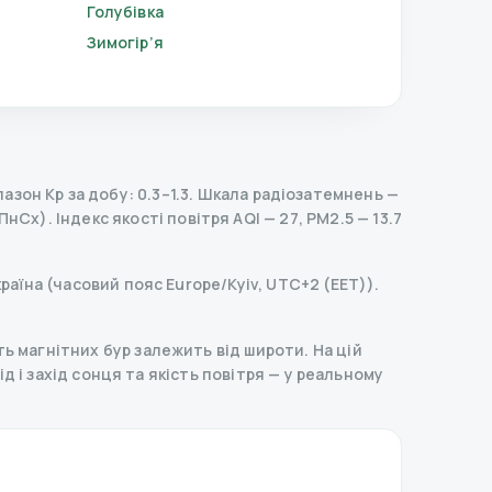
Голубівка
Зимогір’я
зон Kp за добу: 0.3–1.3.
Шкала радіозатемнень
—
(ПнСх).
Індекс якості повітря AQI — 27, PM2.5 — 13.7
раїна (часовий пояс Europe/Kyiv, UTC+2 (EET)).
ь магнітних бур залежить від широти. На цій
ід і захід сонця та якість повітря — у реальному