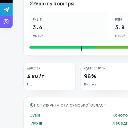
Якість повітря
PM2.5
PM10
3.6
3.8
мкг/м³
мкг/м³
ВІТЕР
ВОЛОГІСТЬ
4 км/г
96%
Пд
Висока
ПОПУЛЯРНІ МІСТА СУМСЬКОЇ ОБЛАСТІ
Суми
Коното
Глухів
Лебед