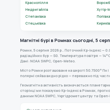
Краснопілля
Ворож
Недригайлів
Хутір-
Степанівка
Попівк
Стецьківка
Кирикі
Магнітні бурі в
Ромнах
сьогодні
,
5 серп
Ромни
,
5 серпня 2026 р.
.
Поточний Kp-індекс
—
0.
радіаційних бур
— S
0
.
Температура повітря — 14°C,
Дані
: NOAA SWPC, Open-Meteo.
Місто Ромни розташоване на широті 50.7500° Пн і 
полярні сяйва видно рідко — переважно під час п
Геомагнітна активність визначається планетарним
сторінці ми показуємо Kp-індекс в Ромнах, прогноз 
даними NOAA SWPC, Укргідрометцентру та Open-