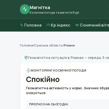
Магнітка
Космічна погода та магнітні бурі
Головна
Kp індекс
Сонячний віт
Головна
/
Сумська область
/
Ромни
Магнітні бурі в
Ромнах
—
погода та якість п
Геомагнітна ситуація в
Ромнах
—
середа, 5 с
МОНІТОРИНГ КОСМІЧНОЇ ПОГОДИ
Спокійно
Геомагнітна активність у нормі. Значних збур
очікується.
ПРОГНОЗ НА СЬОГОДНІ: