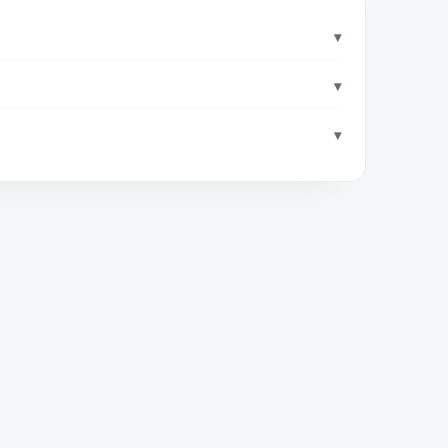
▾
▾
▾