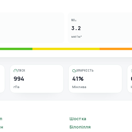
NO₂
3.2
мкг/м³
ТИСК
ХМАРНІСТЬ
994
41%
гПа
Мінлива
п
Шостка
ин
Білопілля