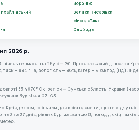
ба
Вороніж
Михайлівський
Велика Писарівка
а
Миколаївка
вка
Слобода
ня 2026 р.
0
,
рівень геомагнітної бурі
— G
0
.
Прогнозований діапазон Kp за
 тиск — 994 гПа, вологість — 96%, вітер — 4 км/год (Пд).
Індек
довготі 33.4670° Сх; регіон — Сумська область, Україна (часо
отужних бур рівня G3–G5.
 Kp-індексом, спільним для всієї планети, проте відчутніст
на 3 та 27 днів, рівень бурі за шкалою G, погоду, схід і захід
Meteo.