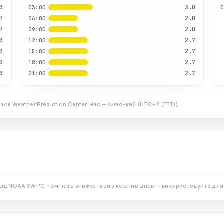
3
3.0
03:00
7
2.0
06:00
7
2.0
09:00
3
2.7
12:00
3
2.7
15:00
3
2.7
18:00
3
2.7
21:00
ace Weather Prediction Center. Час — київський
(
UTC+2 (EET)
).
від NOAA SWPC. Точність знижується з кожним днем — використовуйте для