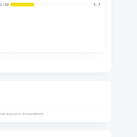
2.7
03:00
 загального планування.