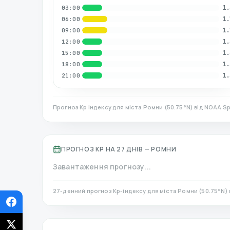
1.
03:00
1.
06:00
1.
09:00
1.
12:00
1.
15:00
1.
18:00
1.
21:00
Прогноз Kp індексу для міста
Ромни
(
50.75
°N)
від NOAA Sp
ПРОГНОЗ KP НА 27 ДНІВ —
РОМНИ
Завантаження прогнозу...
27-денний прогноз Kp-індексу для міста
Ромни
(
50.75
°N)