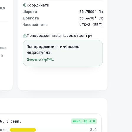
Координати
0.9
Широта
50.7500° Пн
Довгота
33.4670° Сх
Часовий пояс
UTC+2 (EET)
Попередження від гідрометцентру
Попередження тимчасово
дою.
недоступні
 й
Джерело: УкрГМЦ
сб, 8 серп.
макс. Kp
3.0
3.0
00:00