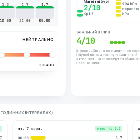
Магнітні бурі
994 hPa ·
1.3
1.7
1.7
2
/10
перепад: 
Kp 1.7
hPa
18:00
21:00
00:00
ЗАГАЛЬНИЙ ВПЛИВ
4
/10
НЕЙТРАЛЬНО
Інформаційно та не є медичною пора
Наукові докази впливу геомагнітної
активності на самопочуття обмежені
неоднозначні.
ПОГАНО
 3-ГОДИННИХ ІНТЕРВАЛАХ)
пт, 7 серп.
7
макс. Kp
3.0
7
1.7
00:00