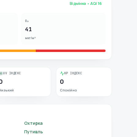
Відмінна
• AQI
16
O₃
41
мкг/м³
UV ІНДЕКС
KP ІНДЕКС
0
0
Низький
Спокійно
Охтирка
Путивль