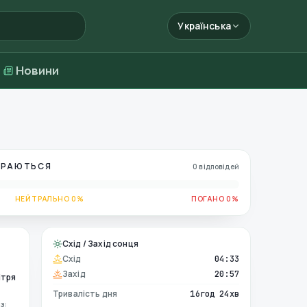
Українська
Новини
БИРАЮТЬСЯ
0 відповідей
НЕЙТРАЛЬНО 0%
ПОГАНО 0%
Схід / Захід сонця
Схід
04:33
Захід
20:57
ітря
Тривалість дня
16год 24хв
з: