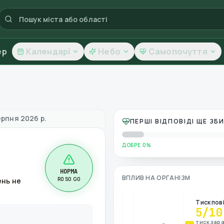
ер
Календарі
Небо
Самопочуття
овітря
ерпня 2026 р.
ПЕРШІ ВІДПОВІДІ ЩЕ З
ДОБРЕ 0%
НОРМА
ВПЛИВ НА ОРГАНІЗМ
R0 S0 G0
ень не
Тиск пов
5
/10
тиск зара