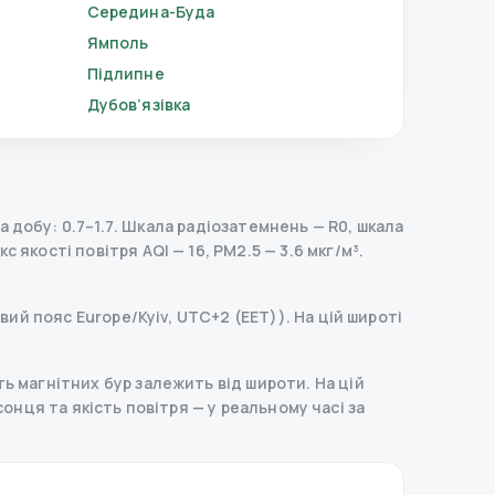
Середина-Буда
Ямполь
Підлипне
Дубов’язівка
 добу: 0.7–1.7.
Шкала радіозатемнень
— R
0
,
шкала
с якості повітря AQI — 16, PM2.5 — 3.6 мкг/м³.
вий пояс Europe/Kyiv, UTC+2 (EET)). На цій широті
ь магнітних бур залежить від широти. На цій
 сонця та якість повітря — у реальному часі за