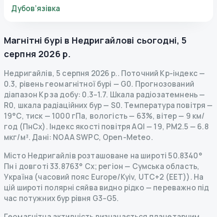
Дубов’язівка
Магнітні бурі в
Недригайлові
сьогодні
,
5
серпня 2026 р.
Недригайлів
,
5 серпня 2026 р.
.
Поточний Kp-індекс
—
0.3
,
рівень геомагнітної бурі
— G
0
.
Прогнозований
діапазон Kp за добу: 0.3–1.7.
Шкала радіозатемнень
—
R
0
,
шкала радіаційних бур
— S
0
.
Температура повітря —
19°C, тиск — 1000 гПа, вологість — 63%, вітер — 9 км/
год (ПнСх).
Індекс якості повітря AQI — 19, PM2.5 — 6.8
мкг/м³.
Дані
: NOAA SWPC, Open-Meteo.
Місто Недригайлів розташоване на широті 50.8340°
Пн і довготі 33.8763° Сх; регіон — Сумська область,
Україна (часовий пояс Europe/Kyiv, UTC+2 (EET)). На
цій широті полярні сяйва видно рідко — переважно під
час потужних бур рівня G3–G5.
Геомагнітна активність визначається планетарним