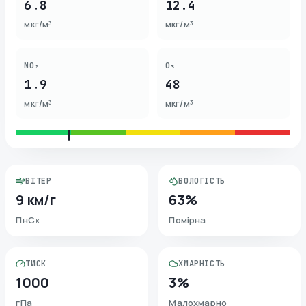
6.8
12.4
мкг/м³
мкг/м³
NO₂
O₃
1.9
48
мкг/м³
мкг/м³
ВІТЕР
ВОЛОГІСТЬ
9 км/г
63%
ПнСх
Помірна
ТИСК
ХМАРНІСТЬ
1000
3%
гПа
Малохмарно