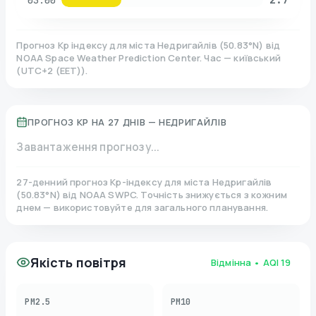
03:00
Прогноз Kp індексу для міста
Недригайлів
(
50.83
°N)
від
NOAA Space Weather Prediction Center. Час — київський
(
UTC+2 (EET)
).
ПРОГНОЗ KP НА 27 ДНІВ —
НЕДРИГАЙЛІВ
Завантаження прогнозу...
27-денний прогноз Kp-індексу для міста
Недригайлів
(
50.83
°N)
від NOAA SWPC. Точність знижується з кожним
днем — використовуйте для загального планування.
Якість повітря
Відмінна
• AQI
19
PM2.5
PM10