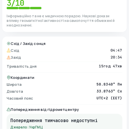
3
/10
Інформаційно та не є медичною порадою. Наукові докази
впливу геомагнітної активності на самопочуття обмежені й
неоднозначні.
Схід / Захід сонця
Схід
04:47
Захід
20:34
Тривалість дня
15год 47хв
Координати
Широта
50.8340° Пн
Довгота
33.8763° Сх
Часовий пояс
UTC+2 (EET)
Попередження від гідрометцентру
Попередження тимчасово недоступні
Джерело: УкрГМЦ