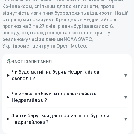
Kp-індексом, спільним для всієї планети, проте
відчутність магнітних бур залежить від широти. На цій
сторінці ми показуємо Kp-індекс в Недригайлові,
прогноз на 3 та 27 днів, рівень бурі за шкалою G,
погоду, схід і захід сонця та якість повітря — у
реальному часі за даними NOAA SWPC,
Укргідрометцентру та Open-Meteo.
ЧАСТІ ЗАПИТАННЯ
Чи буде магнітна буря в Недригайлові
▾
сьогодні?
Чи можна побачити полярне сяйво в
▾
Недригайлові?
Звідки беруться дані про магнітні бурі для
▾
Недригайлова?