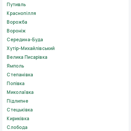
Путивль
Краснопілля
Ворожба
Вороніж
Середина-Буда
Хутір-Михайлівський
Велика Писарівка
Ямполь
Степанівка
Попівка
Миколаївка
Підлипне
Стецьківка
Кириківка
Слобода