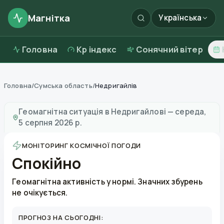
Магнітка
Українська
Головна
Kp індекс
Сонячний вітер
Головна
/
Сумська область
/
Недригайлів
Магнітні бурі в
Недригайлові
—
погода та якість пові
Геомагнітна ситуація в
Недригайлові
—
середа,
5 серпня 2026 р.
МОНІТОРИНГ КОСМІЧНОЇ ПОГОДИ
Спокійно
Геомагнітна активність у нормі. Значних збурень
не очікується.
ПРОГНОЗ НА СЬОГОДНІ: