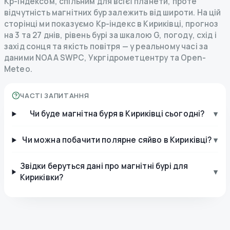
Kp-індексом, спільним для всієї планети, проте
відчутність магнітних бур залежить від широти. На цій
сторінці ми показуємо Kp-індекс в Кириківці, прогноз
на 3 та 27 днів, рівень бурі за шкалою G, погоду, схід і
захід сонця та якість повітря — у реальному часі за
даними NOAA SWPC, Укргідрометцентру та Open-
Meteo.
ЧАСТІ ЗАПИТАННЯ
Чи буде магнітна буря в Кириківці сьогодні?
▾
Чи можна побачити полярне сяйво в Кириківці?
▾
Звідки беруться дані про магнітні бурі для
▾
Кириківки?