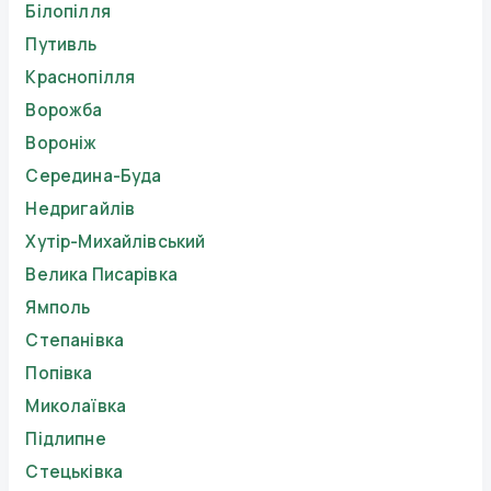
Білопілля
Путивль
Краснопілля
Ворожба
Вороніж
Середина-Буда
Недригайлів
Хутір-Михайлівський
Велика Писарівка
Ямполь
Степанівка
Попівка
Миколаївка
Підлипне
Стецьківка