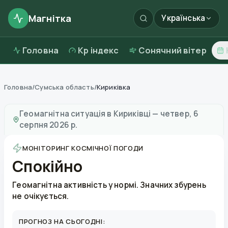
Магнітка
Українська
Головна
Kp індекс
Сонячний вітер
Головна
/
Сумська область
/
Кириківка
Магнітні бурі в
Кириківці
—
погода та якість повітря
Геомагнітна ситуація в
Кириківці
—
четвер, 6
серпня 2026 р.
МОНІТОРИНГ КОСМІЧНОЇ ПОГОДИ
Спокійно
Геомагнітна активність у нормі. Значних збурень
не очікується.
ПРОГНОЗ НА СЬОГОДНІ: