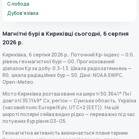
Слобода
Дубов’язівка
Магнітні бурі в
Кириківці
сьогодні
,
6 серпня
2026 р.
Кириківка
,
6 серпня 2026 р.
.
Поточний Kp-індекс
—
0.0
,
рівень геомагнітної бурі
— G
0
.
Прогнозований
діапазон Kp за добу: 0.3–1.3.
Шкала радіозатемнень
—
R
0
,
шкала радіаційних бур
— S
0
.
Дані
: NOAA SWPC,
Open-Meteo.
Місто Кириківка розташоване на широті 50.3641° Пн і
довготі 35.1149° Сх; регіон — Сумська область, Україна
(часовий пояс Europe/Kyiv, UTC+2 (EET)). На цій
широті полярні сяйва видно рідко — переважно під час
потужних бур рівня G3–G5.
Геомагнітна активність визначається планетарним