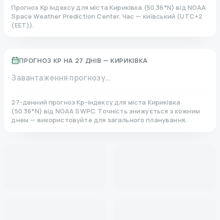
Прогноз Kp індексу для міста
Кириківка
(
50.36
°N)
від NOAA
Space Weather Prediction Center. Час — київський
(
UTC+2
(EET)
).
ПРОГНОЗ KP НА 27 ДНІВ —
КИРИКІВКА
Завантаження прогнозу...
27-денний прогноз Kp-індексу для міста
Кириківка
(
50.36
°N)
від NOAA SWPC. Точність знижується з кожним
днем — використовуйте для загального планування.