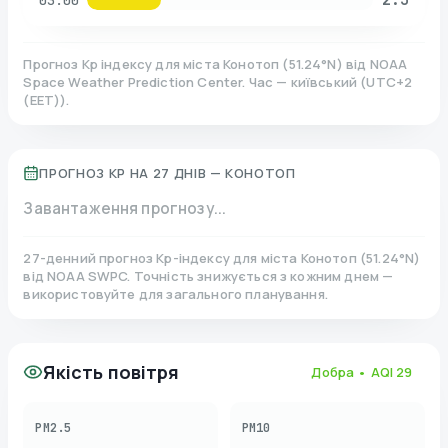
03:00
Прогноз Kp індексу для міста
Конотоп
(
51.24
°N)
від NOAA
Space Weather Prediction Center. Час — київський
(
UTC+2
(EET)
).
ПРОГНОЗ KP НА 27 ДНІВ —
КОНОТОП
Завантаження прогнозу...
27-денний прогноз Kp-індексу для міста
Конотоп
(
51.24
°N)
від NOAA SWPC. Точність знижується з кожним днем —
використовуйте для загального планування.
Якість повітря
Добра
• AQI
29
PM2.5
PM10