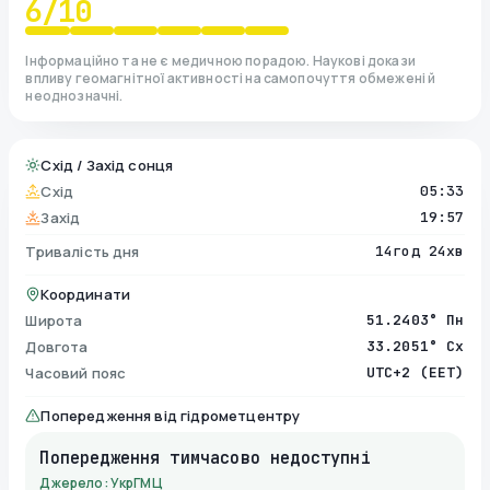
6
/10
Інформаційно та не є медичною порадою. Наукові докази
впливу геомагнітної активності на самопочуття обмежені й
неоднозначні.
Схід / Захід сонця
Схід
05:33
Захід
19:57
Тривалість дня
14год 24хв
Координати
Широта
51.2403° Пн
Довгота
33.2051° Сх
Часовий пояс
UTC+2 (EET)
Попередження від гідрометцентру
Попередження тимчасово недоступні
Джерело: УкрГМЦ