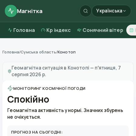
Магнітка
Українська
Головна
Kp індекс
Сонячний вітер
Головна
/
Сумська область
/
Конотоп
Магнітні бурі в
Конотопі
—
погода та якість повітря
Геомагнітна ситуація в
Конотопі
—
пʼятниця, 7
серпня 2026 р.
МОНІТОРИНГ КОСМІЧНОЇ ПОГОДИ
Спокійно
Геомагнітна активність у нормі. Значних збурень
не очікується.
ПРОГНОЗ НА СЬОГОДНІ: