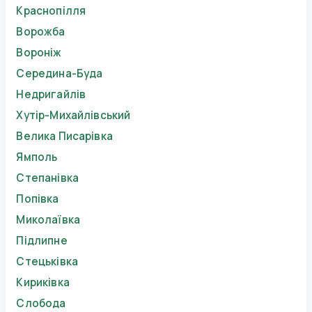
Краснопілля
Ворожба
Вороніж
Середина-Буда
Недригайлів
Хутір-Михайлівський
Велика Писарівка
Ямполь
Степанівка
Попівка
Миколаївка
Підлипне
Стецьківка
Кириківка
Слобода