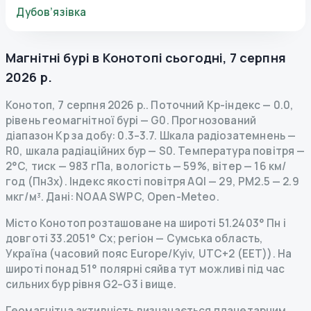
Дубов’язівка
Магнітні бурі в
Конотопі
сьогодні
,
7 серпня
2026 р.
Конотоп
,
7 серпня 2026 р.
.
Поточний Kp-індекс
—
0.0
,
рівень геомагнітної бурі
— G
0
.
Прогнозований
діапазон Kp за добу: 0.3–3.7.
Шкала радіозатемнень
—
R
0
,
шкала радіаційних бур
— S
0
.
Температура повітря —
2°C, тиск — 983 гПа, вологість — 59%, вітер — 16 км/
год (ПнЗх).
Індекс якості повітря AQI — 29, PM2.5 — 2.9
мкг/м³.
Дані
: NOAA SWPC, Open-Meteo.
Місто Конотоп розташоване на широті 51.2403° Пн і
довготі 33.2051° Сх; регіон — Сумська область,
Україна (часовий пояс Europe/Kyiv, UTC+2 (EET)). На
широті понад 51° полярні сяйва тут можливі під час
сильних бур рівня G2–G3 і вище.
Геомагнітна активність визначається планетарним