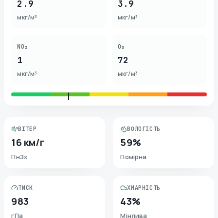
2.9
3.9
мкг/м³
мкг/м³
NO₂
O₃
1
72
мкг/м³
мкг/м³
ВІТЕР
ВОЛОГІСТЬ
16 км/г
59%
ПнЗх
Помірна
ТИСК
ХМАРНІСТЬ
983
43%
гПа
Мінлива