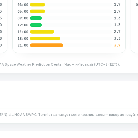
0
1.7
03:00
3
1.7
06:00
3
1.3
09:00
0
1.3
12:00
0
2.7
15:00
0
3.3
18:00
0
3.7
21:00
AA Space Weather Prediction Center. Час — київський
(
UTC+2 (EET)
).
5
°N)
від NOAA SWPC. Точність знижується з кожним днем — використовуйте