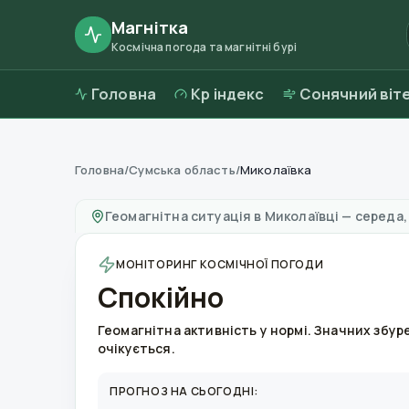
Магнітка
Космічна погода та магнітні бурі
Головна
Kp індекс
Сонячний віт
Головна
/
Сумська область
/
Миколаївка
Магнітні бурі в
Миколаївці
—
погода та якіс
Геомагнітна ситуація в
Миколаївці
—
середа,
МОНІТОРИНГ КОСМІЧНОЇ ПОГОДИ
Спокійно
Геомагнітна активність у нормі. Значних збур
очікується.
ПРОГНОЗ НА СЬОГОДНІ: