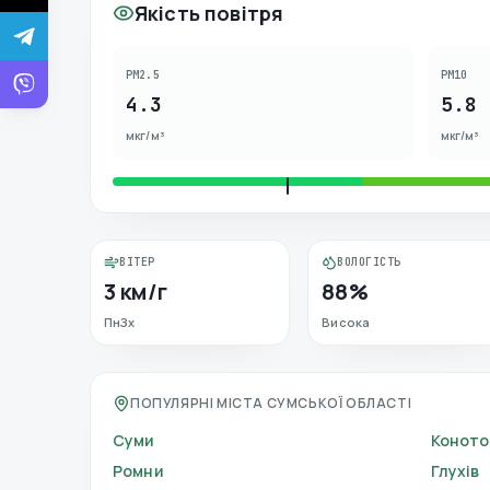
Якість повітря
PM2.5
PM10
4.3
5.8
мкг/м³
мкг/м³
ВІТЕР
ВОЛОГІСТЬ
3 км/г
88%
ПнЗх
Висока
ПОПУЛЯРНІ МІСТА СУМСЬКОЇ ОБЛАСТІ
Суми
Коното
Ромни
Глухів