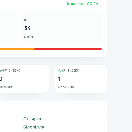
Відмінна
• AQI
14
O₃
34
мкг/м³
UV ІНДЕКС
KP ІНДЕКС
0
1
Низький
Спокійно
Охтирка
Білопілля