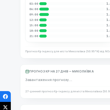
1.
03:00
1.
06:00
1.
09:00
1.
12:00
1.
15:00
1.
18:00
1.
21:00
Прогноз Kp індексу для міста
Миколаївка
(
50.95
°N)
від NO
ПРОГНОЗ KP НА 27 ДНІВ —
МИКОЛАЇВКА
Завантаження прогнозу...
27-денний прогноз Kp-індексу для міста
Миколаївка
(
50.9