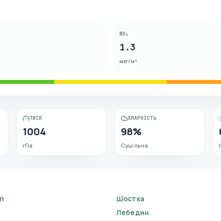
NO₂
1.3
мкг/м³
ТИСК
ХМАРНІСТЬ
1004
98%
гПа
Суцільна
п
Шостка
Лебедин