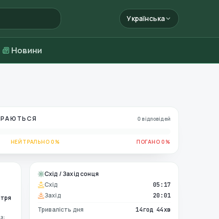
Українська
Новини
БИРАЮТЬСЯ
0 відповідей
НЕЙТРАЛЬНО 0%
ПОГАНО 0%
Схід / Захід сонця
Схід
05:17
Захід
20:01
ітря
Тривалість дня
14год 44хв
з: