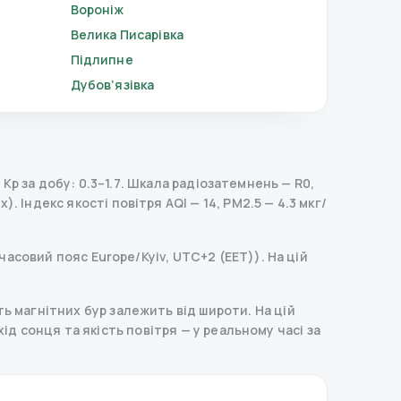
Вороніж
Велика Писарівка
Підлипне
Дубов’язівка
p за добу: 0.3–1.7.
Шкала радіозатемнень
— R
0
,
х).
Індекс якості повітря AQI — 14, PM2.5 — 4.3 мкг/
(часовий пояс Europe/Kyiv, UTC+2 (EET)). На цій
ь магнітних бур залежить від широти. На цій
ахід сонця та якість повітря — у реальному часі за