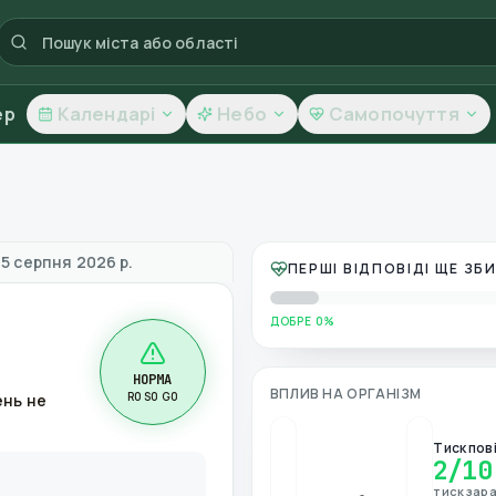
ер
Календарі
Небо
Самопочуття
ть повітря
 5 серпня 2026 р.
ПЕРШІ ВІДПОВІДІ ЩЕ З
ДОБРЕ 0%
НОРМА
ВПЛИВ НА ОРГАНІЗМ
R0 S0 G0
ень не
Тиск пов
2
/10
тиск зара