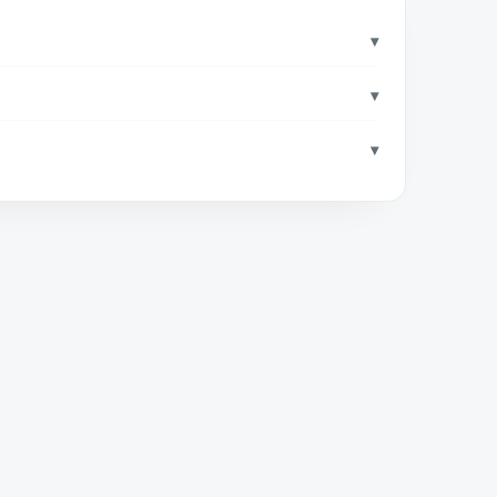
▾
▾
▾