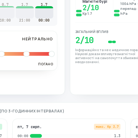
Магнітні бурі
1004 hPa ·
0.7
1.7
1.7
2
/10
перепад: 
Kp 1.7
hPa
18:00
21:00
00:00
ЗАГАЛЬНИЙ ВПЛИВ
2
/10
НЕЙТРАЛЬНО
Інформаційно та не є медичною пора
Наукові докази впливу геомагнітної
активності на самопочуття обмежені
неоднозначні.
ПОГАНО
І (ПО 3-ГОДИННИХ ІНТЕРВАЛАХ)
пт, 7 серп.
7
макс. Kp
3.7
7
1.3
00:00