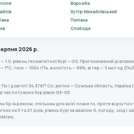
пілля
Ворожба
айлів
Хутір-Михайлівський
івка
Попівка
вка
Слобода
серпня 2026 р.
—
1.0
,
рівень геомагнітної бурі
— G
0
.
Прогнозований діапазон K
 1°C, тиск — 1004 гПа, вологість — 88%, вітер — 3 км/год (ПнЗ
Пн і довготі 34.3781° Сх; регіон — Сумська область, Україна 
д час потужних бур рівня G3–G5.
 Kp-індексом, спільним для всієї планети, проте відчутніст
ноз на 3 та 27 днів, рівень бурі за шкалою G, погоду, схід і з
Meteo.