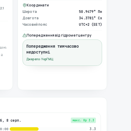
Координати
2.1
Широта
50.9479° Пн
Довгота
34.3781° Сх
Часовий пояс
UTC+2 (EET)
Попередження від гідрометцентру
Попередження тимчасово
дою.
недоступні
 й
Джерело: УкрГМЦ
сб, 8 серп.
макс. Kp
3.3
3.3
00:00