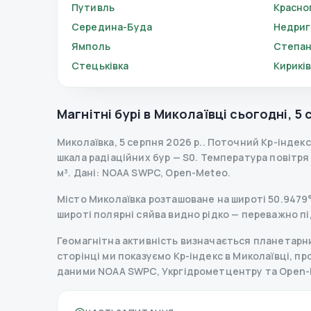
Путивль
Красно
Середина-Буда
Недриг
Ямполь
Степан
Стецьківка
Кирикі
Магнітні бурі в
Миколаївці
сьогодні
,
5 
Миколаївка
,
5 серпня 2026 р.
.
Поточний Kp-індекс
шкала радіаційних бур
— S
0
.
Температура повітря —
м³.
Дані
: NOAA SWPC, Open-Meteo.
Місто Миколаївка розташоване на широті 50.9479° 
широті полярні сяйва видно рідко — переважно пі
Геомагнітна активність визначається планетарним
сторінці ми показуємо Kp-індекс в Миколаївці, прог
даними NOAA SWPC, Укргідрометцентру та Open-