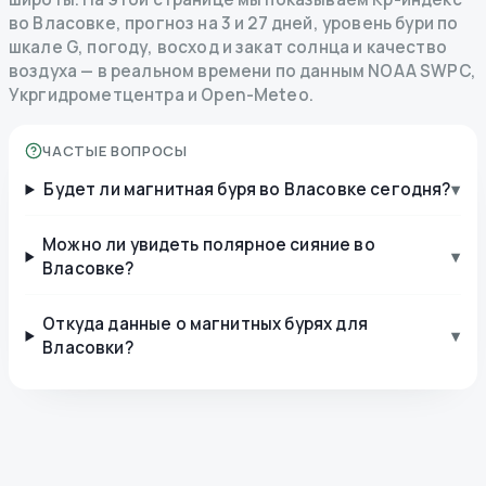
во Власовке, прогноз на 3 и 27 дней, уровень бури по
шкале G, погоду, восход и закат солнца и качество
воздуха — в реальном времени по данным NOAA SWPC,
Укргидрометцентра и Open-Meteo.
ЧАСТЫЕ ВОПРОСЫ
Будет ли магнитная буря во Власовке сегодня?
▾
Можно ли увидеть полярное сияние во
▾
Власовке?
Откуда данные о магнитных бурях для
▾
Власовки?