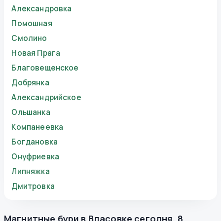
Александровка
Помошная
Смолино
Новая Прага
Благовещенское
Добрянка
Александрийское
Ольшанка
Компанеевка
Богдановка
Онуфриевка
Липняжка
Дмитровка
Магнитные бури в
Власовке
сегодня
,
8