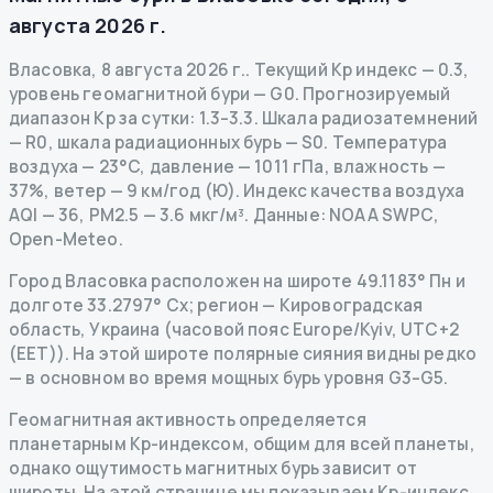
августа 2026 г.
Власовка
,
8 августа 2026 г.
.
Текущий Kp индекс
—
0.3
,
уровень геомагнитной бури
— G
0
.
Прогнозируемый
диапазон Kp за сутки: 1.3–3.3.
Шкала радиозатемнений
— R
0
,
шкала радиационных бурь
— S
0
.
Температура
воздуха — 23°C, давление — 1011 гПа, влажность —
37%, ветер — 9 км/год (Ю).
Индекс качества воздуха
AQI — 36, PM2.5 — 3.6 мкг/м³.
Данные
: NOAA SWPC,
Open-Meteo.
Город Власовка расположен на широте 49.1183° Пн и
долготе 33.2797° Сх; регион — Кировоградская
область, Украина (часовой пояс Europe/Kyiv, UTC+2
(EET)). На этой широте полярные сияния видны редко
— в основном во время мощных бурь уровня G3–G5.
Геомагнитная активность определяется
планетарным Kp-индексом, общим для всей планеты,
однако ощутимость магнитных бурь зависит от
широты. На этой странице мы показываем Kp-индекс