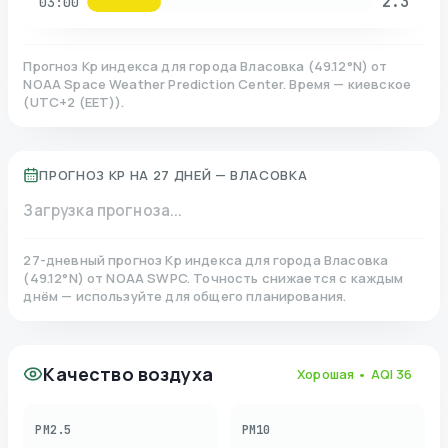
2.3
03:00
Прогноз Kp индекса для города
Власовка
(
49.12
°N)
от
NOAA Space Weather Prediction Center. Время — киевское
(
UTC+2 (EET)
).
ПРОГНОЗ KP НА 27 ДНЕЙ —
ВЛАСОВКА
Загрузка прогноза...
27-дневный прогноз Kp индекса для города
Власовка
(
49.12
°N)
от NOAA SWPC. Точность снижается с каждым
днём — используйте для общего планирования.
Качество воздуха
Хорошая
• AQI
36
PM2.5
PM10