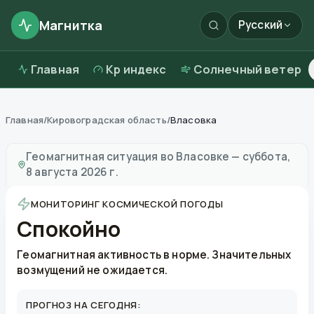
Магнитка
Русский
Главная
Kp индекс
Солнечный ветер
Главная
/
Кировоградская область
/
Власовка
Магнитные бури в
Власовке
—
погода и качество во
Геомагнитная ситуация во
Власовке
—
суббота,
8 августа 2026 г.
МОНИТОРИНГ КОСМИЧЕСКОЙ ПОГОДЫ
Спокойно
Геомагнитная активность в норме. Значительных
возмущений не ожидается.
ПРОГНОЗ НА СЕГОДНЯ: