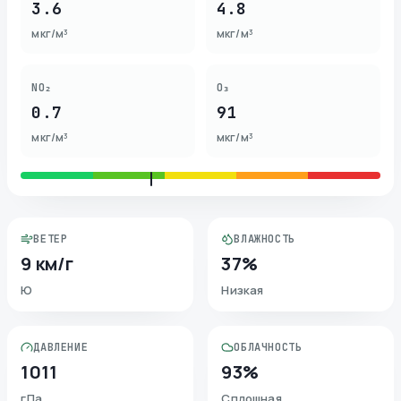
3.6
4.8
мкг/м³
мкг/м³
NO₂
O₃
0.7
91
мкг/м³
мкг/м³
ВЕТЕР
ВЛАЖНОСТЬ
9 км/г
37%
Ю
Низкая
ДАВЛЕНИЕ
ОБЛАЧНОСТЬ
1011
93%
гПа
Сплошная