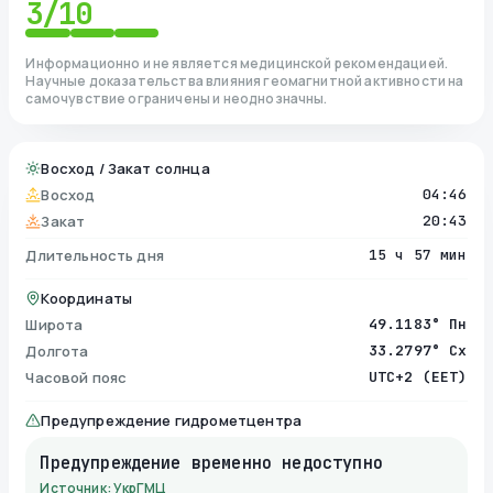
3
/10
Информационно и не является медицинской рекомендацией.
Научные доказательства влияния геомагнитной активности на
самочувствие ограничены и неоднозначны.
Восход / Закат солнца
Восход
04:46
Закат
20:43
Длительность дня
15 ч 57 мин
Координаты
Широта
49.1183° Пн
Долгота
33.2797° Сх
Часовой пояс
UTC+2 (EET)
Предупреждение гидрометцентра
Предупреждение временно недоступно
Источник: УкрГМЦ