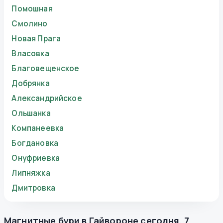
Помошная
Смолино
Новая Прага
Власовка
Благовещенское
Добрянка
Александрийское
Ольшанка
Компанеевка
Богдановка
Онуфриевка
Липняжка
Дмитровка
Магнитные бури в
Гайвороне
сегодня
,
7