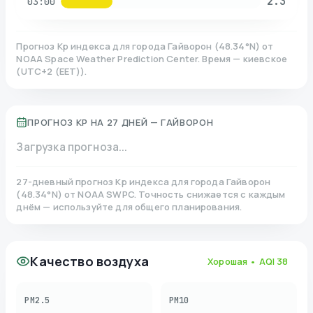
2.3
03:00
Прогноз Kp индекса для города
Гайворон
(
48.34
°N)
от
NOAA Space Weather Prediction Center. Время — киевское
(
UTC+2 (EET)
).
ПРОГНОЗ KP НА 27 ДНЕЙ —
ГАЙВОРОН
Загрузка прогноза...
27-дневный прогноз Kp индекса для города
Гайворон
(
48.34
°N)
от NOAA SWPC. Точность снижается с каждым
днём — используйте для общего планирования.
Качество воздуха
Хорошая
• AQI
38
PM2.5
PM10