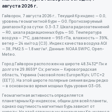
августа 2026 г.
Гайворон
,
7 августа 2026 г.
.
Текущий Kp индекс
—
0.0
,
уровень геомагнитной бури
— G
0
.
Прогнозируемый
диапазон Kp за сутки: 0.3–3.7.
Шкала радиозатемнений
— R
0
,
шкала радиационных бурь
— S
0
.
Температура
воздуха — 7°C, давление — 993 гПа, влажность — 39%,
ветер — 24 км/год (СЗ).
Индекс качества воздуха AQI
— 38, PM2.5 — 1.8 мкг/м³.
Данные
: NOAA SWPC, Open-
Meteo.
Город Гайворон расположен на широте 48.3432° Пн и
долготе 29.8659° Сх; регион — Кировоградская
область, Украина (часовой пояс Europe/Kyiv, UTC+2
(EET)). На этой широте полярные сияния видны редко
— в основном во время мощных бурь уровня G3–G5.
Геомагнитная активность определяется
планетарным Kp-индексом, общим для всей планеты,
однако ощутимость магнитных бурь зависит от
широты. На этой странице мы показываем Kp-индекс в