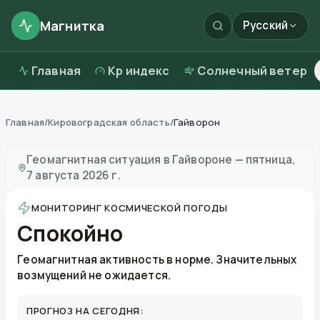
Магнитка
Русский
Главная
Kp индекс
Солнечный ветер
Главная
/
Кировоградская область
/
Гайворон
Магнитные бури в
Гайвороне
—
погода и качество в
Геомагнитная ситуация в
Гайвороне
—
пятница,
7 августа 2026 г.
МОНИТОРИНГ КОСМИЧЕСКОЙ ПОГОДЫ
Спокойно
Геомагнитная активность в норме. Значительных
возмущений не ожидается.
ПРОГНОЗ НА СЕГОДНЯ: