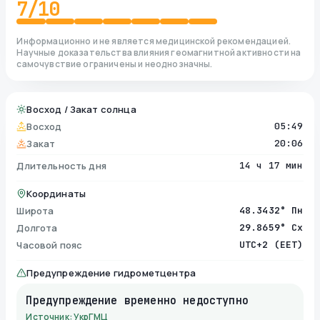
7
/10
Информационно и не является медицинской рекомендацией.
Научные доказательства влияния геомагнитной активности на
самочувствие ограничены и неоднозначны.
Восход / Закат солнца
Восход
05:49
Закат
20:06
Длительность дня
14 ч 17 мин
Координаты
Широта
48.3432° Пн
Долгота
29.8659° Сх
Часовой пояс
UTC+2 (EET)
Предупреждение гидрометцентра
Предупреждение временно недоступно
Источник: УкрГМЦ