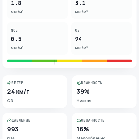
1.8
3.1
мкг/м³
мкг/м³
NO₂
O₃
0.5
94
мкг/м³
мкг/м³
ВЕТЕР
ВЛАЖНОСТЬ
24 км/г
39%
СЗ
Низкая
ДАВЛЕНИЕ
ОБЛАЧНОСТЬ
993
16%
гПа
Малооблачно