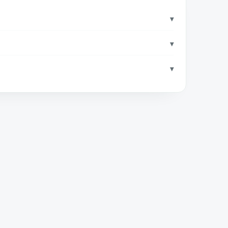
▾
▾
▾