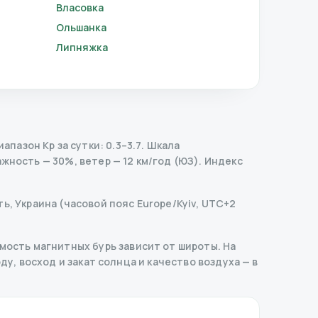
Власовка
Ольшанка
Липняжка
пазон Kp за сутки: 0.3–3.7.
Шкала
жность — 30%, ветер — 12 км/год (ЮЗ).
Индекс
ь, Украина (часовой пояс Europe/Kyiv, UTC+2
ость магнитных бурь зависит от широты. На
ду, восход и закат солнца и качество воздуха — в