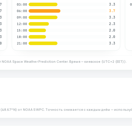
7
3.3
03:00
7
3.7
06:00
3
3.3
09:00
3
2.3
12:00
3
2.0
15:00
3
2.0
18:00
0
3.3
21:00
т NOAA Space Weather Prediction Center. Время — киевское
(
UTC+2 (EET)
).
(
48.67
°N)
от NOAA SWPC. Точность снижается с каждым днём — используй