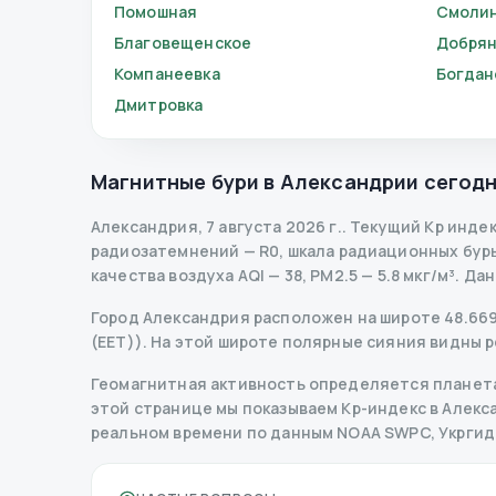
Помошная
Смоли
Благовещенское
Добрян
Компанеевка
Богдан
Дмитровка
Магнитные бури в
Александрии
сегод
Александрия
,
7 августа 2026 г.
.
Текущий Kp инде
радиозатемнений
— R
0
,
шкала радиационных бур
качества воздуха AQI — 38, PM2.5 — 5.8 мкг/м³.
Дан
Город Александрия расположен на широте 48.6696
(EET)). На этой широте полярные сияния видны р
Геомагнитная активность определяется планета
этой странице мы показываем Kp-индекс в Алексан
реальном времени по данным NOAA SWPC, Укрги