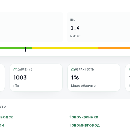
NO₂
1.4
мкг/м³
ДАВЛЕНИЕ
ОБЛАЧНОСТЬ
1003
1%
гПа
Малооблачно
СТИ
водск
Новоукраинка
он
Новомиргород