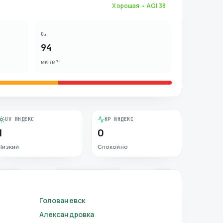
Хорошая
• AQI
38
O₃
94
мкг/м³
UV ИНДЕКС
KP ИНДЕКС
1
0
Низкий
Спокойно
Голованевск
Александровка