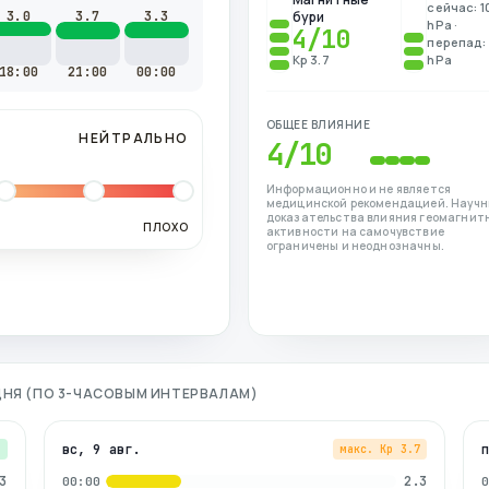
сейчас: 1
3.0
3.7
3.3
бури
hPa ·
4
/10
перепад: 
Kp 3.7
hPa
18:00
21:00
00:00
ОБЩЕЕ ВЛИЯНИЕ
НЕЙТРАЛЬНО
4
/10
Информационно и не является
медицинской рекомендацией. Науч
доказательства влияния геомагнит
ПЛОХО
активности на самочувствие
ограничены и неоднозначны.
 ДНЯ (ПО 3-ЧАСОВЫМ ИНТЕРВАЛАМ)
вс, 9 авг.
3
макс. Kp
3.7
3
2.3
00:00