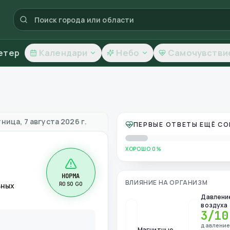
етер
Календари
Небо
Самочувстви
 качество воздуха
ница, 7 августа 2026 г.
ПЕРВЫЕ ОТВЕТЫ ЕЩЁ С
ХОРОШО 0%
НОРМА
ВЛИЯНИЕ НА ОРГАНИЗМ
R0 S0 G0
ьных
Давлени
воздуха
3
/10
давлени
Магнитные