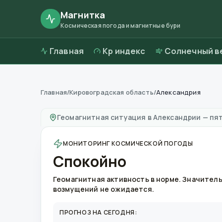
Магнитка
Космическая погода и магнитные бури
Главная
Kp индекс
Солнечный в
Главная
/
Кировоградская область
/
Александрия
Магнитные бури в
Александрии
—
погода и
Геомагнитная ситуация в
Александрии
—
пят
МОНИТОРИНГ КОСМИЧЕСКОЙ ПОГОДЫ
Спокойно
Геомагнитная активность в норме. Значител
возмущений не ожидается.
ПРОГНОЗ НА СЕГОДНЯ: