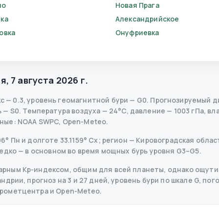
но
Новая Прага
ка
Александрийское
овка
Онуфриевка
ня
,
7 августа 2026 г.
кс
—
0.3
,
уровень геомагнитной бури
— G
0
.
Прогнозируемый диа
ь
— S
0
.
Температура воздуха — 24°C, давление — 1003 гПа, вла
ные
: NOAA SWPC, Open-Meteo.
° Пн и долготе 33.1159° Сх; регион — Кировоградская област
едко — в основном во время мощных бурь уровня G3–G5.
рным Kp-индексом, общим для всей планеты, однако ощутим
дрии, прогноз на 3 и 27 дней, уровень бури по шкале G, пого
дрометцентра и Open-Meteo.