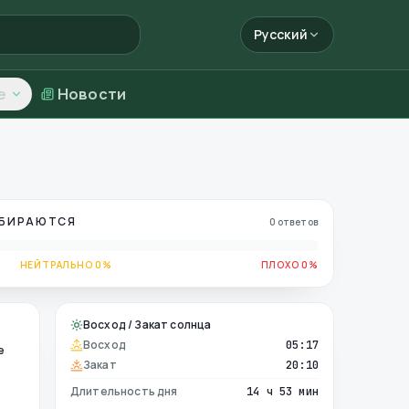
Русский
е
Новости
ОБИРАЮТСЯ
0 ответов
НЕЙТРАЛЬНО 0%
ПЛОХО 0%
Восход / Закат солнца
Восход
05:17
е
Закат
20:10
Длительность дня
14 ч 53 мин
е