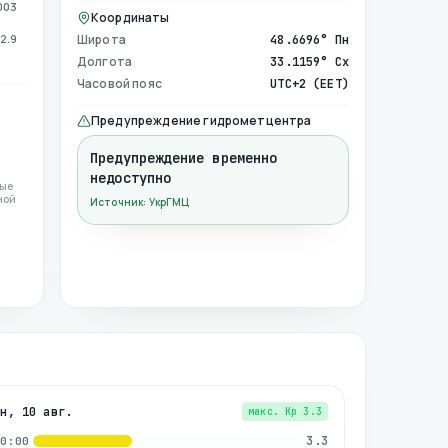
003
Координаты
2.9
Широта
48.6696° Пн
Долгота
33.1159° Сх
Часовой пояс
UTC+2 (EET)
Предупреждение гидрометцентра
Предупреждение временно
недоступно
ные
ной
Источник: УкрГМЦ
пн, 10 авг.
макс. Kp
3.3
3.3
00:00