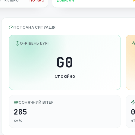
ЙТРАЛЬНО
ПОГАНО
ДОБРЕ 0%
ПОТОЧНА СИТУАЦІЯ
G-РІВЕНЬ БУРІ
G
0
Спокійно
СОНЯЧНИЙ ВІТЕР
285
км/с
н