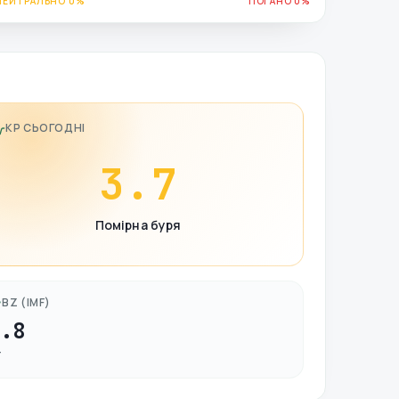
НЕЙТРАЛЬНО 0%
ПОГАНО 0%
KP СЬОГОДНІ
3.7
Помірна буря
BZ (IMF)
0.8
Т