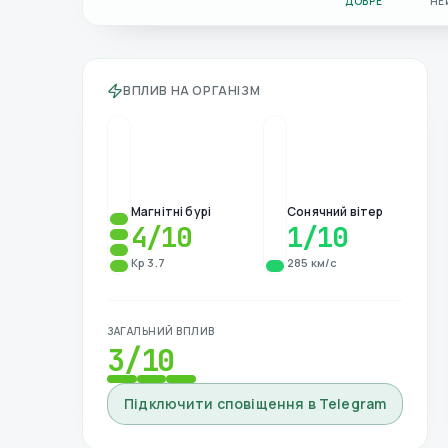
ДОБРЕ
НЕ
ВПЛИВ НА ОРГАНІЗМ
Магнітні бурі
Сонячний вітер
4
/10
1
/10
Kp 3.7
285 км/с
ЗАГАЛЬНИЙ ВПЛИВ
3
/10
Підключити сповіщення в Telegram