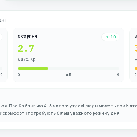
ДНІ
8 серпня
-1.0
2.7
макс. Kp
м
9
0
4.5
9
0
ься. При Kp близько 4–5 метеочутливі люди можуть помічати 
дискомфорт і потребують більш уважного режиму дня.