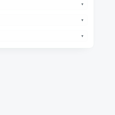
▾
▾
▾