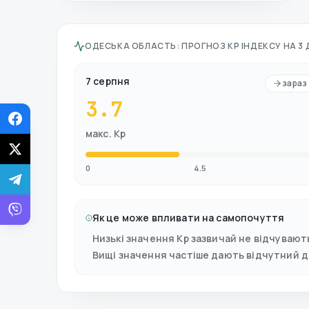
ОДЕСЬКА ОБЛАСТЬ
:
ПРОГНОЗ KP ІНДЕКСУ НА 3 
7 серпня
зараз
3.7
макс. Kp
0
4.5
Як це може впливати на самопочуття
Низькі значення Kp зазвичай не відчувают
Вищі значення частіше дають відчутний 