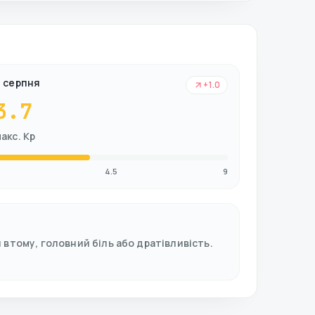
9 серпня
+1.0
3.7
акс. Kp
4.5
9
втому, головний біль або дратівливість.