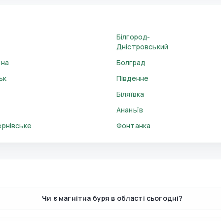
Білгород-
Дністровський
ьна
Болград
ьк
Південне
Біляївка
Ананьїв
ернівське
Фонтанка
Чи є магнітна буря в області сьогодні?