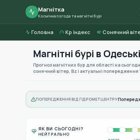
Магнітка
Космічна погода та магнітні бурі
Головна
Kp індекс
Сонячний віт
Магнітні бурі в
Одеські
Прогноз магнітних бур для області на сьогодні
сонячний вітер, Bz і актуальні попередження
Попередж
ПОПЕРЕДЖЕННЯ ВІД ГІДРОМЕТЦЕНТРУ
ЯК ВИ СЬОГОДНІ?
НЕЙТРАЛЬНО