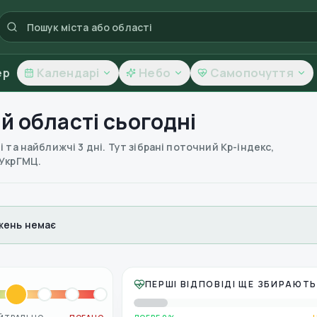
ер
Календарі
Небо
Самопочуття
й області
сьогодні
 та найближчі 3 дні. Тут зібрані поточний Kp-індекс,
 УкрГМЦ.
ень немає
ПЕРШІ ВІДПОВІДІ ЩЕ ЗБИРАЮТ