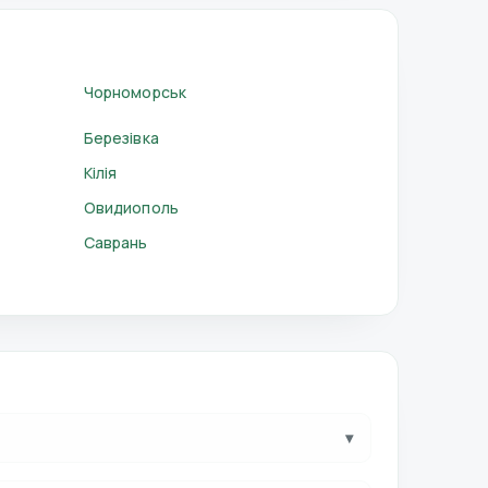
Чорноморськ
Березівка
Кілія
Овидиополь
Саврань
▾