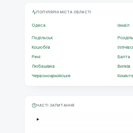
ПОПУЛЯРНІ МІСТА ОБЛАСТІ
Одеса
Ізмаїл
Подільськ
Розділ
Коцюбіїв
Іллічівс
Рені
Балта
Любашівка
Вилків
Червоноармійське
Комінт
ЧАСТІ ЗАПИТАННЯ