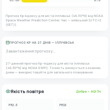
03:00
Прогноз Kp індексу для міста
Іллічівськ
(
46.30
°N)
від NOAA
Space Weather Prediction Center. Час — київський
(
UTC+2
(EET)
).
ПРОГНОЗ KP НА 27 ДНІВ —
ІЛЛІЧІВСЬК
Завантаження прогнозу...
27-денний прогноз Kp-індексу для міста
Іллічівськ
(
46.30
°N)
від NOAA SWPC. Точність знижується з кожним
днем — використовуйте для загального планування.
Якість повітря
Добра
• AQI
34
PM2.5
PM10