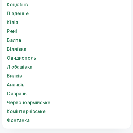
Коцюбіїв
Південне
Кілія
Рені
Балта
Біляївка
Овидиополь
Любашівка
Вилків
Ананьїв
Саврань
Червоноармійське
Комінтернівське
Фонтанка