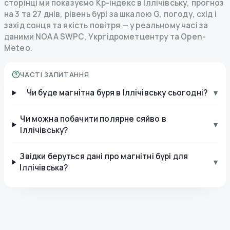
сторінці ми показуємо Kp-індекс в Іллічівську, прогноз
на 3 та 27 днів, рівень бурі за шкалою G, погоду, схід і
захід сонця та якість повітря — у реальному часі за
даними NOAA SWPC, Укргідрометцентру та Open-
Meteo.
ЧАСТІ ЗАПИТАННЯ
Чи буде магнітна буря в Іллічівську сьогодні?
▾
Чи можна побачити полярне сяйво в
▾
Іллічівську?
Звідки беруться дані про магнітні бурі для
▾
Іллічівська?