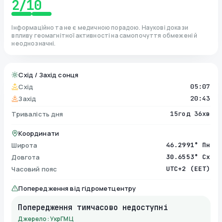
2
/10
Інформаційно та не є медичною порадою. Наукові докази
впливу геомагнітної активності на самопочуття обмежені й
неоднозначні.
Схід / Захід сонця
Схід
05:07
Захід
20:43
Тривалість дня
15год 36хв
Координати
Широта
46.2991° Пн
Довгота
30.6553° Сх
Часовий пояс
UTC+2 (EET)
Попередження від гідрометцентру
Попередження тимчасово недоступні
Джерело: УкрГМЦ