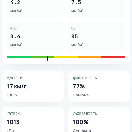
4.2
7.5
мкг/м³
мкг/м³
NO₂
O₃
0.4
85
мкг/м³
мкг/м³
ВІТЕР
ВОЛОГІСТЬ
17 км/г
77%
ПдСх
Помірна
ТИСК
ХМАРНІСТЬ
1013
100%
гПа
Суцільна