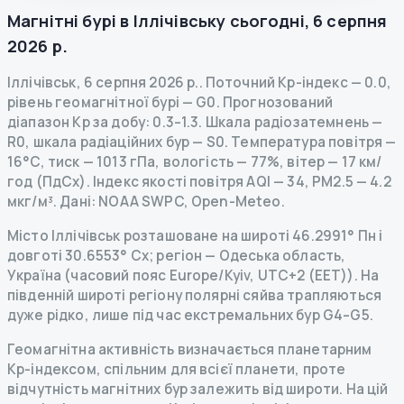
Магнітні бурі в
Іллічівську
сьогодні
,
6 серпня
2026 р.
Іллічівськ
,
6 серпня 2026 р.
.
Поточний Kp-індекс
—
0.0
,
рівень геомагнітної бурі
— G
0
.
Прогнозований
діапазон Kp за добу: 0.3–1.3.
Шкала радіозатемнень
—
R
0
,
шкала радіаційних бур
— S
0
.
Температура повітря —
16°C, тиск — 1013 гПа, вологість — 77%, вітер — 17 км/
год (ПдСх).
Індекс якості повітря AQI — 34, PM2.5 — 4.2
мкг/м³.
Дані
: NOAA SWPC, Open-Meteo.
Місто Іллічівськ розташоване на широті 46.2991° Пн і
довготі 30.6553° Сх; регіон — Одеська область,
Україна (часовий пояс Europe/Kyiv, UTC+2 (EET)). На
південній широті регіону полярні сяйва трапляються
дуже рідко, лише під час екстремальних бур G4–G5.
Геомагнітна активність визначається планетарним
Kp-індексом, спільним для всієї планети, проте
відчутність магнітних бур залежить від широти. На цій