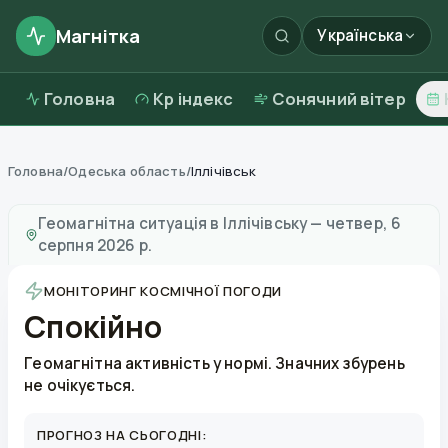
Магнітка
Українська
Головна
Kp індекс
Сонячний вітер
Головна
/
Одеська область
/
Іллічівськ
Магнітні бурі в
Іллічівську
—
погода та якість повітря
Геомагнітна ситуація в
Іллічівську
—
четвер, 6
серпня 2026 р.
МОНІТОРИНГ КОСМІЧНОЇ ПОГОДИ
Спокійно
Геомагнітна активність у нормі. Значних збурень
не очікується.
ПРОГНОЗ НА СЬОГОДНІ: