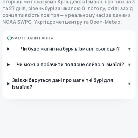
сторінці ми показуємо Kp-індекс в Ізмаїлі, прогноз на 3
та 27 днів, рівень бурі за шкалою G, погоду, схід і захід
сонця та якість повітря — у реальному часі за даними
NOAA SWPC, Укргідрометцентру та Open-Meteo.
ЧАСТІ ЗАПИТАННЯ
Чи буде магнітна буря в Ізмаїлі сьогодні?
▾
Чи можна побачити полярне сяйво в Ізмаїлі?
▾
Звідки беруться дані про магнітні бурі для
▾
Ізмаїла?