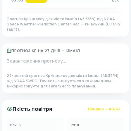
03:00
Прогноз Kp індексу для міста
Ізмаїл
(
45.35
°N)
від NOAA
Space Weather Prediction Center. Час — київський
(
UTC+2
(EET)
).
ПРОГНОЗ KP НА 27 ДНІВ —
ІЗМАЇЛ
Завантаження прогнозу...
27-денний прогноз Kp-індексу для міста
Ізмаїл
(
45.35
°N)
від NOAA SWPC. Точність знижується з кожним днем —
використовуйте для загального планування.
Якість повітря
Помірна
• AQI
41
PM2.5
PM10