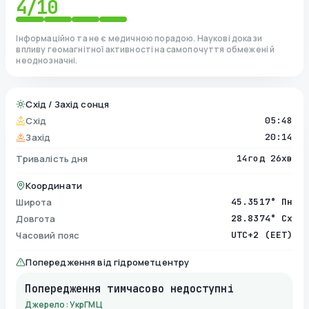
4
/10
Інформаційно та не є медичною порадою. Наукові докази
впливу геомагнітної активності на самопочуття обмежені й
неоднозначні.
Схід / Захід сонця
Схід
05:48
Захід
20:14
Тривалість дня
14год 26хв
Координати
Широта
45.3517° Пн
Довгота
28.8374° Сх
Часовий пояс
UTC+2 (EET)
Попередження від гідрометцентру
Попередження тимчасово недоступні
Джерело: УкрГМЦ