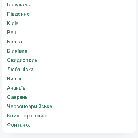
Іллічівськ
Південне
Кілія
Рені
Балта
Біляївка
Овидиополь
Любашівка
Вилків
Ананьїв
Саврань
Червоноармійське
Комінтернівське
Фонтанка