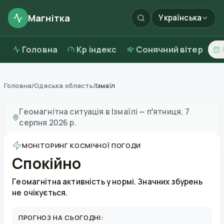
Магнітка
Українська
Головна
Kp індекс
Сонячний вітер
Головна
/
Одеська область
/
Ізмаїл
Магнітні бурі в
Ізмаїлі
—
погода та якість повітря
Геомагнітна ситуація в
Ізмаїлі
—
пʼятниця, 7
серпня 2026 р.
МОНІТОРИНГ КОСМІЧНОЇ ПОГОДИ
Спокійно
Геомагнітна активність у нормі. Значних збурень
не очікується.
ПРОГНОЗ НА СЬОГОДНІ: