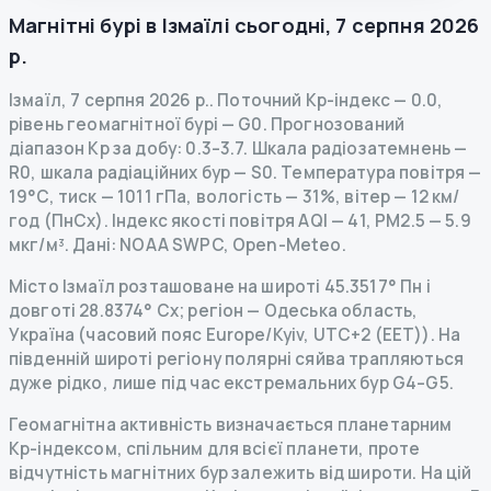
Магнітні бурі в
Ізмаїлі
сьогодні
,
7 серпня 2026
р.
Ізмаїл
,
7 серпня 2026 р.
.
Поточний Kp-індекс
—
0.0
,
рівень геомагнітної бурі
— G
0
.
Прогнозований
діапазон Kp за добу: 0.3–3.7.
Шкала радіозатемнень
—
R
0
,
шкала радіаційних бур
— S
0
.
Температура повітря —
19°C, тиск — 1011 гПа, вологість — 31%, вітер — 12 км/
год (ПнСх).
Індекс якості повітря AQI — 41, PM2.5 — 5.9
мкг/м³.
Дані
: NOAA SWPC, Open-Meteo.
Місто Ізмаїл розташоване на широті 45.3517° Пн і
довготі 28.8374° Сх; регіон — Одеська область,
Україна (часовий пояс Europe/Kyiv, UTC+2 (EET)). На
південній широті регіону полярні сяйва трапляються
дуже рідко, лише під час екстремальних бур G4–G5.
Геомагнітна активність визначається планетарним
Kp-індексом, спільним для всієї планети, проте
відчутність магнітних бур залежить від широти. На цій