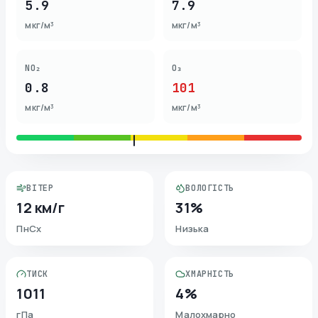
5.9
7.9
мкг/м³
мкг/м³
NO₂
O₃
0.8
101
мкг/м³
мкг/м³
ВІТЕР
ВОЛОГІСТЬ
12 км/г
31%
ПнСх
Низька
ТИСК
ХМАРНІСТЬ
1011
4%
гПа
Малохмарно